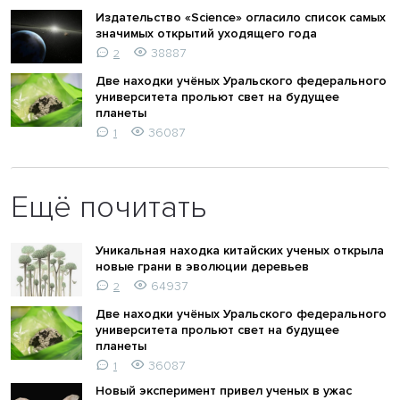
Издательство «Science» огласило список самых
значимых открытий уходящего года
38887
2
Две находки учёных Уральского федерального
университета прольют свет на будущее
планеты
36087
1
Ещё почитать
Уникальная находка китайских ученых открыла
новые грани в эволюции деревьев
64937
2
Две находки учёных Уральского федерального
университета прольют свет на будущее
планеты
36087
1
Новый эксперимент привел ученых в ужас