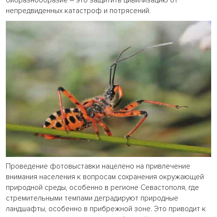
биоразнообразие – это защитить цивилизацию от
непредвиденных катастроф и потрясений.
Проведение фотовыставки нацелено на привлечение
внимания населения к вопросам сохранения окружающей
природной среды, особенно в регионе Севастополя, где
стремительными темпами деградируют природные
ландшафты, особенно в прибрежной зоне. Это приводит к