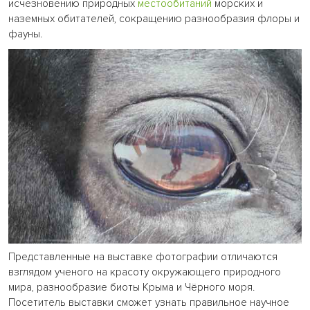
исчезновению природных
местообитаний
морских и
наземных обитателей, сокращению разнообразия флоры и
фауны.
Представленные на выставке фотографии отличаются
взглядом ученого на красоту окружающего природного
мира, разнообразие биоты Крыма и Чёрного моря.
Посетитель выставки сможет узнать правильное научное