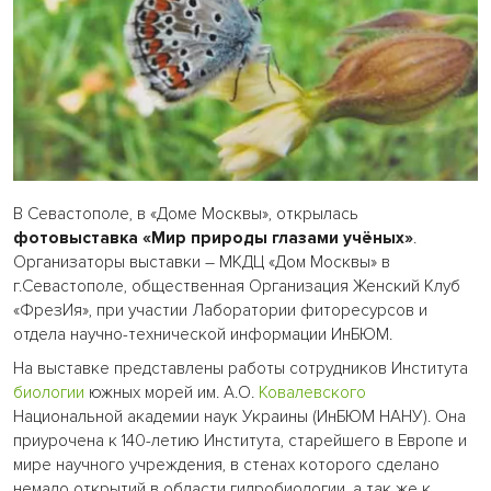
В Севастополе, в «Доме Москвы», открылась
фотовыставка «Мир природы глазами учёных»
.
Организаторы выставки – МКДЦ «Дом Москвы» в
г.Севастополе, общественная Организация Женский Клуб
«ФрезИя», при участии Лаборатории фиторесурсов и
отдела научно-технической информации ИнБЮМ.
На выставке представлены работы сотрудников Института
биологии
южных морей им. А.О.
Ковалевского
Национальной академии наук Украины (ИнБЮМ НАНУ). Она
приурочена к 140-летию Института, старейшего в Европе и
мире научного учреждения, в стенах которого сделано
немало открытий в области гидробиологии, а так же к