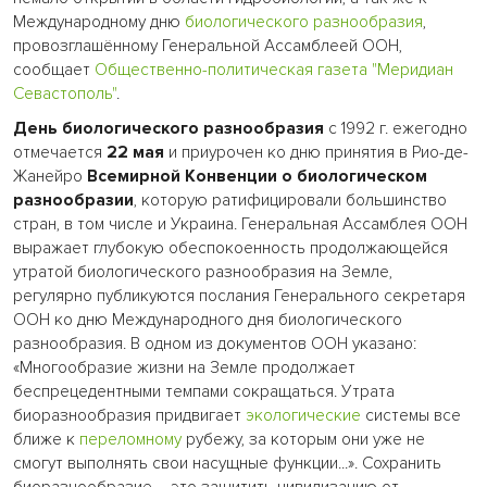
Международному дню
биологического разнообразия
,
провозглашённому Генеральной Ассамблеей ООН,
сообщает
Общественно-политическая газета "Меридиан
Севастополь"
.
День биологического разнообразия
с 1992 г. ежегодно
отмечается
22 мая
и приурочен ко дню принятия в Рио-де-
Жанейро
Всемирной Конвенции о биологическом
разнообразии
, которую ратифицировали большинство
стран, в том числе и Украина. Генеральная Ассамблея ООН
выражает глубокую обеспокоенность продолжающейся
утратой биологического разнообразия на Земле,
регулярно публикуются послания Генерального секретаря
ООН ко дню Международного дня биологического
разнообразия. В одном из документов ООН указано:
«Многообразие жизни на Земле продолжает
беспрецедентными темпами сокращаться. Утрата
биоразнообразия придвигает
экологические
системы все
ближе к
переломному
рубежу, за которым они уже не
смогут выполнять свои насущные функции...». Сохранить