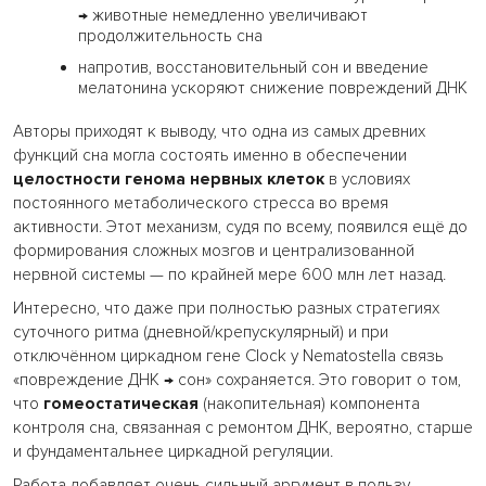
→ животные немедленно увеличивают
продолжительность сна
напротив, восстановительный сон и введение
мелатонина ускоряют снижение повреждений ДНК
Авторы приходят к выводу, что одна из самых древних
функций сна могла состоять именно в обеспечении
целостности генома нервных клеток
в условиях
постоянного метаболического стресса во время
активности. Этот механизм, судя по всему, появился ещё до
формирования сложных мозгов и централизованной
нервной системы — по крайней мере 600 млн лет назад.
Интересно, что даже при полностью разных стратегиях
суточного ритма (дневной/крепускулярный) и при
отключённом циркадном гене Clock у Nematostella связь
«повреждение ДНК → сон» сохраняется. Это говорит о том,
что
гомеостатическая
(накопительная) компонента
контроля сна, связанная с ремонтом ДНК, вероятно, старше
и фундаментальнее циркадной регуляции.
Работа добавляет очень сильный аргумент в пользу