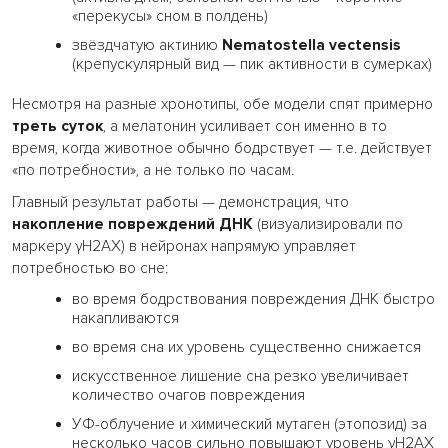
«перекусы» сном в полдень)
звёздчатую актинию
Nematostella vectensis
(крепускулярный вид — пик активности в сумерках)
Несмотря на разные хронотипы, обе модели спят примерно
треть суток
, а мелатонин усиливает сон именно в то
время, когда животное обычно бодрствует — т.е. действует
«по потребности», а не только по часам.
Главный результат работы — демонстрация, что
накопление повреждений ДНК
(визуализировали по
маркеру γH2AX) в нейронах напрямую управляет
потребностью во сне:
во время бодрствования повреждения ДНК быстро
накапливаются
во время сна их уровень существенно снижается
искусственное лишение сна резко увеличивает
количество очагов повреждения
УФ-облучение и химический мутаген (этопозид) за
несколько часов сильно повышают уровень γH2AX