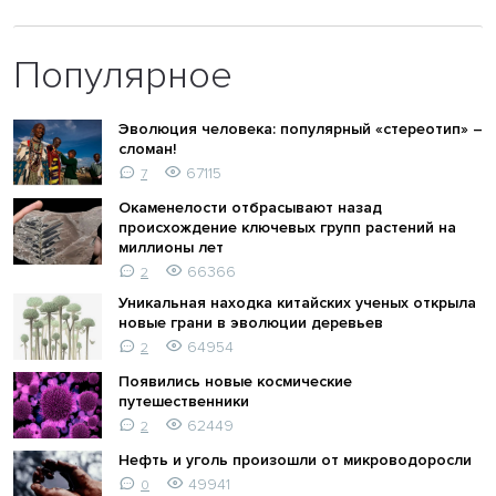
Популярное
Эволюция человека: популярный «стереотип» –
сломан!
67115
7
Окаменелости отбрасывают назад
происхождение ключевых групп растений на
миллионы лет
66366
2
Уникальная находка китайских ученых открыла
новые грани в эволюции деревьев
64954
2
Появились новые космические
путешественники
62449
2
Нефть и уголь произошли от микроводоросли
49941
0