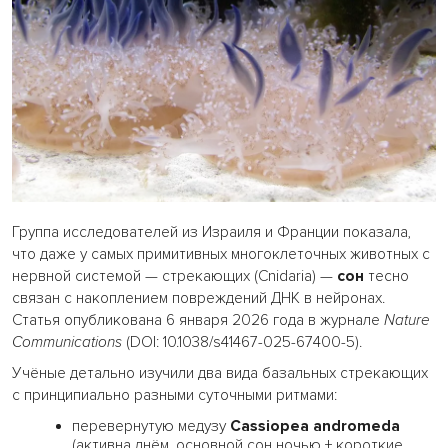
Группа исследователей из Израиля и Франции показала,
что даже у самых примитивных многоклеточных животных с
нервной системой — стрекающих (Cnidaria) —
сон
тесно
связан с накоплением повреждений ДНК в нейронах.
Статья опубликована 6 января 2026 года в журнале
Nature
Communications
(DOI: 10.1038/s41467-025-67400-5).
Учёные детально изучили два вида базальных стрекающих
с принципиально разными суточными ритмами:
перевернутую медузу
Cassiopea andromeda
(активна днём, основной сон ночью + короткие