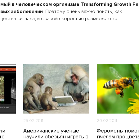
ый в человеческом организме Transforming Growth Fa
овых заболеваний
. Поэтому очень важно понять, как
ества-сигнала, и с какой скоростью размножаются.
25.02.2011
20.02.2011
ли
Американские ученые
Феромоны помо
то
научили обезьян играть в
пчелам процвет