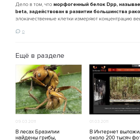
Дело в том, что
морфогенный белок Dpp, называем
beta, задействован в развитии большинства рак
злокачественные клетки измеряют концентрацию вещ
0
Ещё в разделе
09.03.2011
01.03.2011
В лесах Бразилии
В Интернет выложи
ов
найдены грибы,
около 200 тысяч фо