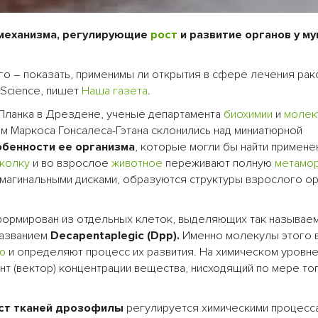
механизма, регулирующие
рост
и развитие органов у м
го – показать, применимы ли открытия в сфере лечения ра
 Science, пишет
Наша газета
.
 Планка в Дрездене, ученые департамента
биохимии
и
молек
 Маркоса Гонсалеса-Гэтана склонились над миниатюрной
обенности ее организма
, которые могли бы найти примене
колку
и во взрослое
животное
переживают полную
метамо
магинальными дисками, образуются структуры взрослого ор
ормирован из отдельных клеток, выделяющих так называе
названием
Decapentaplegic (Dpp).
Именно молекулы этого 
ю
и определяют процесс их развития. На химическом уровн
т (вектор) концентрации вещества, нисходящий по мере тог
ст тканей дрозофилы
регулируется химическими процесс