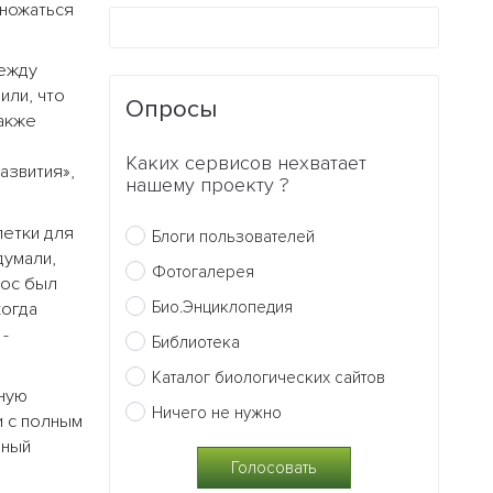
множаться
между
или, что
Опросы
также
Каких сервисов нехватает
азвития»,
нашему проекту ?
летки для
Блоги пользователей
думали,
Фотогалерея
рос был
Био.Энциклопедия
огда
 -
Библиотека
Каталог биологических сайтов
нную
Ничего не нужно
и с полным
бный