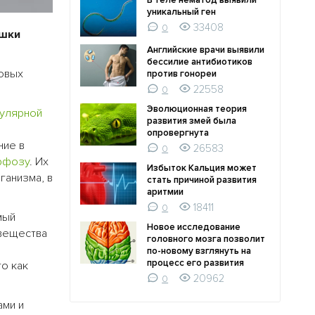
В теле нематод выявили
уникальный ген
33408
0
ушки
Английские врачи выявили
бессилие антибиотиков
ковых
против гонореи
22558
0
Эволюционная теория
улярной
развития змей была
опровергнута
ние в
26583
0
рфозу
. Их
Избыток Кальция может
ганизма, в
стать причиной развития
аритмии
18411
0
мый
Новое исследование
вещества
головного мозга позволит
е
по-новому взглянуть на
процесс его развития
о как
20962
0
ами и