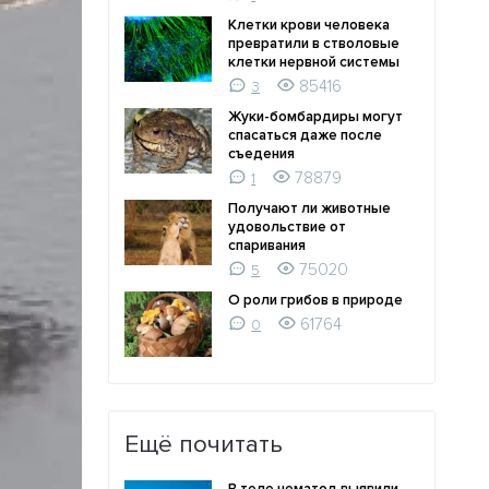
Клетки крови человека
превратили в стволовые
клетки нервной системы
85416
3
Жуки-бомбардиры могут
спасаться даже после
съедения
78879
1
Получают ли животные
удовольствие от
спаривания
75020
5
О роли грибов в природе
61764
0
Ещё почитать