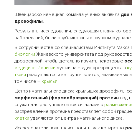
Швейцарско-немецкая команда ученых выявила
два 
дрозофилы
.
Результаты исследования, следующая стадия которо
заболеваний, были опубликованы в научном журнале
В сотрудничестве со специалистами Института Макса
биологии
Женевского университета под руководством
дрозофилой, чтобы детально изучить некоторые
ос
медицине
.
Личинки
мушки на стадии превращения в
ку
ткани
разрушаются и из группы клеток, называемых и
том числе –
крылья
.
Центр имагинального диска крылышка дрозофилы сф
морфогенный (формообразующий) протеин
под 
служат для растущих клеток сигналами к
размножени
распределение протеина представляет собой градиен
клетки
удаляются от центра имагинального диска.
Исследователи попытались понять, как конкретно
ро