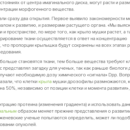
стояниях от центра имагинального диска, могут расти и раз
нцентрации морфогенного вещества.
ли сразу два открытия. Первое выявило закономерности 
алом к развитию, и размерами растущего органа. «Мы выясн
 и пространстве, по мере того, как крыло мушки растет, а 
турирование ткани осуществляется в ответ на концентрацию
 что пропорции крылышка будут сохранены на всех этапах р
ледования.
 больше становятся ткани, тем больше вещества требуют к
 представлял загадку для ученых, так как раньше биологи 
получают необходимую дозу химического «сигнала» Dpp. Воп
зали, что клетки
крыла
мушки дрозофилы размножаются, к
на 50%, независимо от позиции клетки и момента развития»,
нтрацию протеина (изменения градиента) и использовать да
нальным
образом меняет прежние представления о развити
женевские ученые попытаются определить, может ли подо
овании опухолей.