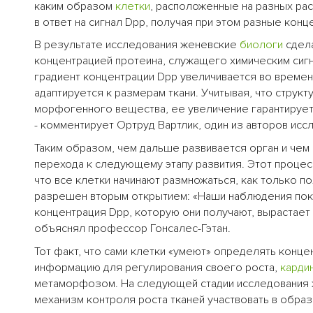
каким образом
клетки
, расположенные на разных рас
в ответ на сигнал Dpp, получая при этом разные ко
В результате исследования женевские
биологи
сдела
концентрацией протеина, служащего химическим сигн
градиент концентрации Dpp увеличивается во времени
адаптируется к размерам ткани. Учитывая, что струк
морфогенного вещества, ее увеличение гарантирует,
- комментирует Ортруд Вартлик, один из авторов исс
Таким образом, чем дальше развивается орган и чем
перехода к следующему этапу развития. Этот процесс
что все клетки начинают размножаться, как только 
разрешен вторым открытием: «Наши наблюдения пока
концентрация Dpp, которую они получают, вырастает 
объяснял профессор Гонсалес-Гэтан.
Тот факт, что сами клетки «умеют» определять конце
информацию для регулирования своего роста,
карди
метаморфозом. На следующей стадии исследования 
механизм контроля роста тканей участвовать в образ