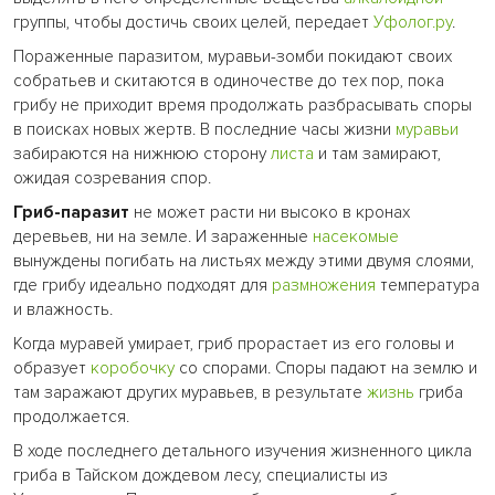
группы, чтобы достичь своих целей, передает
Уфолог.ру
.
Пораженные паразитом, муравьи-зомби покидают своих
собратьев и скитаются в одиночестве до тех пор, пока
грибу не приходит время продолжать разбрасывать споры
в поисках новых жертв. В последние часы жизни
муравьи
забираются на нижнюю сторону
листа
и там замирают,
ожидая созревания спор.
Гриб-паразит
не может расти ни высоко в кронах
деревьев, ни на земле. И зараженные
насекомые
вынуждены погибать на листьях между этими двумя слоями,
где грибу идеально подходят для
размножения
температура
и влажность.
Когда муравей умирает, гриб прорастает из его головы и
образует
коробочку
со спорами. Споры падают на землю и
там заражают других муравьев, в результате
жизнь
гриба
продолжается.
В ходе последнего детального изучения жизненного цикла
гриба в Тайском дождевом лесу, специалисты из