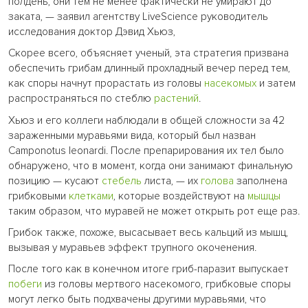
полдень, они тем не менее фактически не умирают до
заката, — заявил агентству LiveScience руководитель
исследования доктор Дэвид Хьюз,
Скорее всего, объясняет ученый, эта стратегия призвана
обеспечить грибам длинный прохладный вечер перед тем,
как споры начнут прорастать из головы
насекомых
и затем
распространяться по стеблю
растений
.
Хьюз и его коллеги наблюдали в общей сложности за 42
зараженными муравьями вида, который был назван
Camponotus leonardi. После препарирования их тел было
обнаружено, что в момент, когда они занимают финальную
позицию — кусают
стебель
листа, — их
голова
заполнена
грибковыми
клетками
, которые воздействуют на
мышцы
таким образом, что муравей не может открыть рот еще раз.
Грибок также, похоже, высасывает весь кальций из мышц,
вызывая у муравьев эффект трупного окоченения.
После того как в конечном итоге гриб-паразит выпускает
побеги
из головы мертвого насекомого, грибковые споры
могут легко быть подхвачены другими муравьями, что