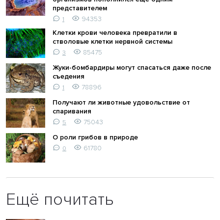
представителем
94353
1
Клетки крови человека превратили в
стволовые клетки нервной системы
85475
3
Жуки-бомбардиры могут спасаться даже после
съедения
78896
1
Получают ли животные удовольствие от
спаривания
75043
5
О роли грибов в природе
61780
0
Ещё почитать