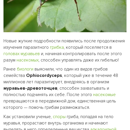
Новые жуткие подробности появились после продолжения
изучения паразитного
грибка
, который поселяется в
головах
муравьев
и, начиная контролировать после этого
разум
насекомых
, способен управлять даже их гибелью!
Ранее
биологи
выяснили, что один из видов грибов
семейства
Ophiocordyceps
, который уже в течение 48
миллионов лет паразитирует, внедряясь в организм
муравьев-древоточцев
, способен захватывать и
полностью подчинять их себе. После этого
насекомые
превращаются в передвижной дом, единственная цель
которого — помочь грибам размножаться.
Как установили ученые,
споры
гриба, попадая на тело
муравья, прорастают внутрь организма и начинают
выделять в него определенные вещества
алкалоидной