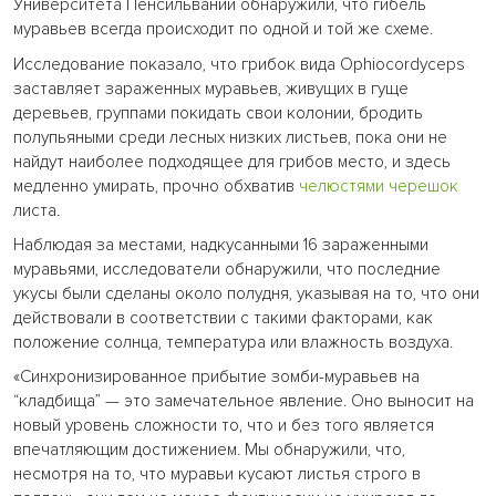
Университета Пенсильвании обнаружили, что гибель
муравьев всегда происходит по одной и той же схеме.
Исследование показало, что грибок вида Ophiocordyceps
заставляет зараженных муравьев, живущих в гуще
деревьев, группами покидать свои колонии, бродить
полупьяными среди лесных низких листьев, пока они не
найдут наиболее подходящее для грибов место, и здесь
медленно умирать, прочно обхватив
челюстями
черешок
листа.
Наблюдая за местами, надкусанными 16 зараженными
муравьями, исследователи обнаружили, что последние
укусы были сделаны около полудня, указывая на то, что они
действовали в соответствии с такими факторами, как
положение солнца, температура или влажность воздуха.
«Синхронизированное прибытие зомби-муравьев на
“кладбища” — это замечательное явление. Оно выносит на
новый уровень сложности то, что и без того является
впечатляющим достижением. Мы обнаружили, что,
несмотря на то, что муравьи кусают листья строго в