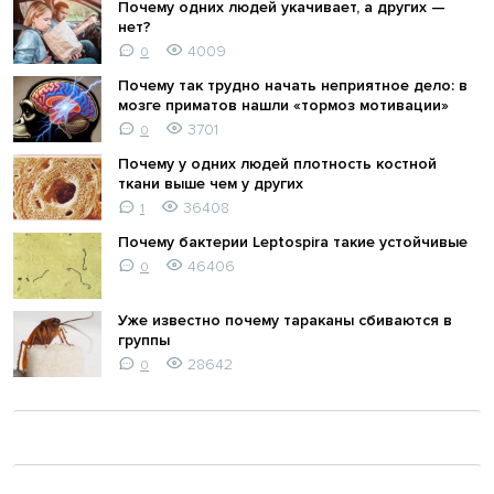
Почему одних людей укачивает, а других —
нет?
4009
0
Почему так трудно начать неприятное дело: в
мозге приматов нашли «тормоз мотивации»
3701
0
Почему у одних людей плотность костной
ткани выше чем у других
36408
1
Почему бактерии Leptospira такие устойчивые
46406
0
Уже известно почему тараканы сбиваются в
группы
28642
0