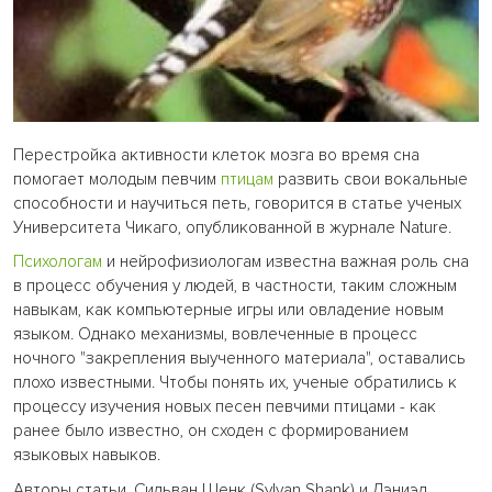
Перестройка активности клеток мозга во время сна
помогает молодым певчим
птицам
развить свои вокальные
способности и научиться петь, говорится в статье ученых
Университета Чикаго, опубликованной в журнале Nature.
Психологам
и нейрофизиологам известна важная роль сна
в процесс обучения у людей, в частности, таким сложным
навыкам, как компьютерные игры или овладение новым
языком. Однако механизмы, вовлеченные в процесс
ночного "закрепления выученного материала", оставались
плохо известными. Чтобы понять их, ученые обратились к
процессу изучения новых песен певчими птицами - как
ранее было известно, он сходен с формированием
языковых навыков.
Авторы статьи, Сильван Шенк (Sylvan Shank) и Дэниэл