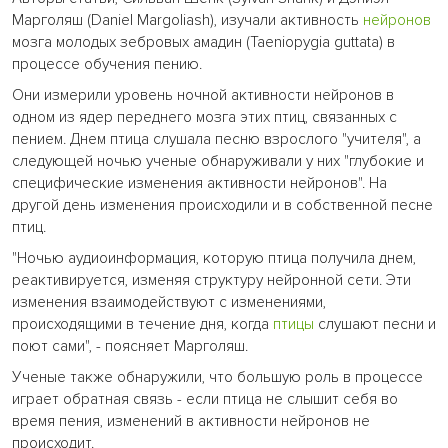
Марголяш (Daniel Margoliash), изучали активность
нейронов
мозга молодых зебровых амадин (Taeniopygia guttata) в
процессе обучения пению.
Они измерили уровень ночной активности нейронов в
одном из ядер переднего мозга этих птиц, связанных с
пением. Днем птица слушала песню взрослого "учителя", а
следующей ночью ученые обнаруживали у них "глубокие и
специфические изменения активности нейронов". На
другой день изменения происходили и в собственной песне
птиц.
"Ночью аудиоинформация, которую птица получила днем,
реактивируется, изменяя структуру нейронной сети. Эти
изменения взаимодействуют с изменениями,
происходящими в течение дня, когда
птицы
слушают песни и
поют сами", - поясняет Марголяш.
Ученые также обнаружили, что большую роль в процессе
играет обратная связь - если птица не слышит себя во
время пения, изменений в активности нейронов не
происходит.