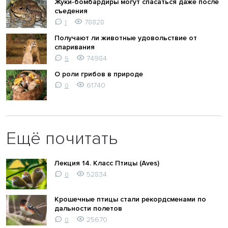
Жуки-бомбардиры могут спасаться даже после
съедения
78828
1
Получают ли животные удовольствие от
спаривания
74984
5
О роли грибов в природе
61740
0
Ещё почитать
Лекция 14. Класс Птицы (Aves)
52834
0
Крошечные птицы стали рекордсменами по
дальности полетов
25670
0