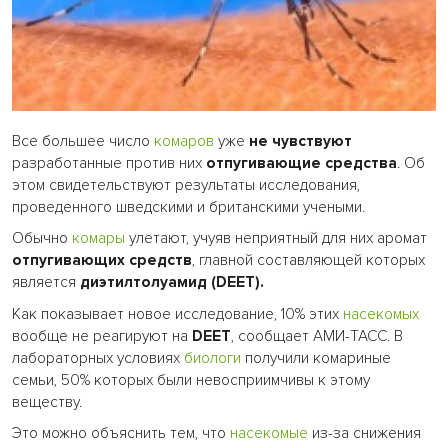
Все большее число
комаров
уже
не чувствуют
разработанные против них
отпугивающие средства
. Об
этом свидетельствуют результаты исследования,
проведенного шведскими и британскими учеными.
Обычно
комары
улетают, учуяв неприятный для них аромат
отпугивающих средств
, главной составляющей которых
является
диэтилтолуамид (DEET).
Как показывает новое исследование, 10% этих
насекомых
вообще не реагируют на
DEET
, сообщает АМИ-ТАСС. В
лабораторных условиях
биологи
получили комариные
семьи, 50% которых были невосприимчивы к этому
веществу.
Это можно объяснить тем, что
насекомые
из-за снижения