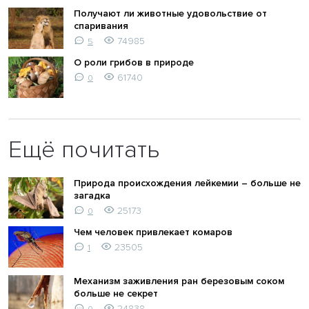
Получают ли животные удовольствие от
спаривания
74985
5
О роли грибов в природе
61740
0
Ещё почитать
Природа происхождения лейкемии – больше не
загадка
25173
0
Чем человек привлекает комаров
23505
1
Механизм заживления ран березовым соком
больше не секрет
24838