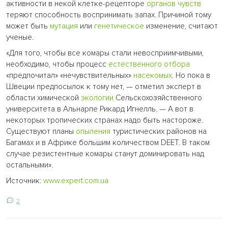
активности в некой клетке-рецепторе
органов чувств
теряют способность воспринимать запах. Причиной тому
может быть
мутация
или
генетическое
изменение, считают
ученые.
«Для того, чтобы все комары стали невосприимчивыми,
необходимо, чтобы процесс
естественного отбора
«предпочитал» «нечувствительных»
насекомых
. Но пока в
Швеции предпосылок к тому нет, — отметил эксперт в
области химической
экологии
Сельскохозяйственного
университета в Альнарпе Рикард Игнелль. — А вот в
некоторых тропических странах надо быть настороже.
Существуют планы
опыления
туристических районов на
Багамах и в Африке большим количеством DEET. В таком
случае резистентные комары станут доминировать над
остальными».
Источник:
www.expert.com.ua
2