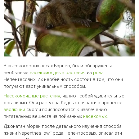
В высокогорных лесах Борнео, были обнаружены
необычные
насекомоядные растения
из
рода
Непентесовых. Их необычность состоит в том, что они
получают азот уникальным способом.
Насекомоядные
растения
, являют собой удивительные
организмы. Они растут на бедных почвах и в процессе
эволюции
смогли приспособится к извлечению
питательных веществ из пойманных
насекомых
.
Джонатан Моран после детального изучения способа
жизни Nepenthes lowii рода Непентосовых, описал эти