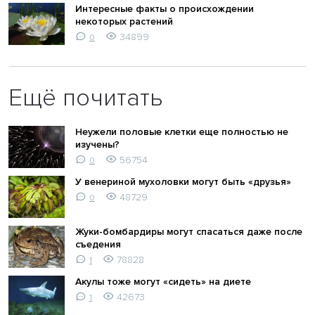
Интересные факты о происхождении
некоторых растений
34899
0
Ещё почитать
Неужели половые клетки еще полностью не
изучены?
56754
0
У венериной мухоловки могут быть «друзья»
48729
0
Жуки-бомбардиры могут спасаться даже после
съедения
78828
1
Акулы тоже могут «сидеть» на диете
42673
1