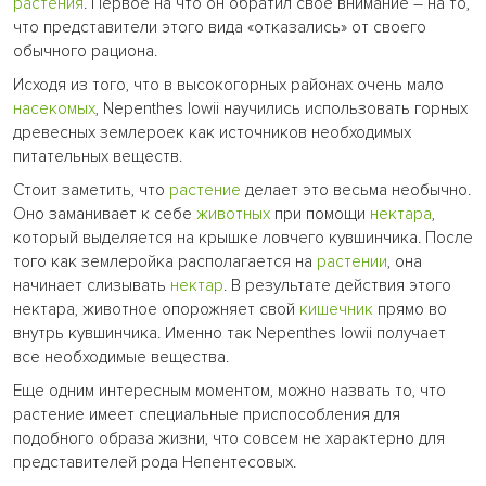
растения
. Первое на что он обратил свое внимание – на то,
что представители этого вида «отказались» от своего
обычного рациона.
Исходя из того, что в высокогорных районах очень мало
насекомых
, Nepenthes lowii научились использовать горных
древесных землероек как источников необходимых
питательных веществ.
Стоит заметить, что
растение
делает это весьма необычно.
Оно заманивает к себе
животных
при помощи
нектара
,
который выделяется на крышке ловчего кувшинчика. После
того как землеройка располагается на
растении
, она
начинает слизывать
нектар
. В результате действия этого
нектара, животное опорожняет свой
кишечник
прямо во
внутрь кувшинчика. Именно так Nepenthes lowii получает
все необходимые вещества.
Еще одним интересным моментом, можно назвать то, что
растение имеет специальные приспособления для
подобного образа жизни, что совсем не характерно для
представителей рода Непентесовых.