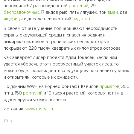
пополнили 67 разновидностей
растений
, 29
беспозвоночных
, 17 видов рыб, пять лягушек, три
змеи
, две
ящерицы
и доселе неизвестный
вид
птиц
.
В своем отчете ученые подчеркивают необходимость
охраны окружающей среды и спасения редких и
вымирающих видов в тропических лесах, которые
покрывают 220 тысяч квадратных километров острова.
Как заверяет лидер проекта Адам Томасек, «если нам
удастся уберечь этот невозместимый участок леса, то
можно будет позавидовать следующему поколению ученых
и открытиям, которые их ожидают».
По данным WWF, на Борнео обитают 10 видов
приматов
, 350
птиц, 150
рептилий
и 10 тысяч растений, которых нет ни в
одном другом уголке планеты.
Источник:
www.rosbalt.ru
0