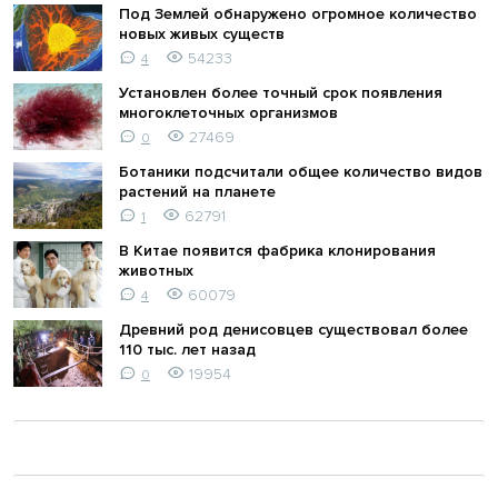
Под Землей обнаружено огромное количество
новых живых существ
54233
4
Установлен более точный срок появления
многоклеточных организмов
27469
0
Ботаники подсчитали общее количество видов
растений на планете
62791
1
В Китае появится фабрика клонирования
животных
60079
4
Древний род денисовцев существовал более
110 тыс. лет назад
19954
0