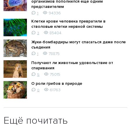
организмов пополнился еще одним
представителем
94336
1
Клетки крови человека превратили в
стволовые клетки нервной системы
85404
3
Жуки-бомбардиры могут спасаться даже после
съедения
78875
1
Получают ли животные удовольствие от
спаривания
75015
5
О роли грибов в природе
61763
0
Ещё почитать