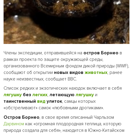
Члены экспедиции, отправившейся на
остров Борнео
в
рамках проекта по защите окружающей среды,
организованного Всемирным фондом дикой природы (WWF),
сообщают об открытии
новых видов
животных
, ранее
науке неизвестных, сообщает BBC.
Список редких и экзотических находок включает в себя
лягушку
без
легких
,
летающую
лягушку
и
таинственный
вид
улиток
, самцы которых
«обстреливают» самок «любовными дротиками».
Остров Борнео
, в свое время описанный Чарльзом
Дарвином
как «огромная плодородная теплица, которую
природа создала для себя», находится в Южно-Китайском