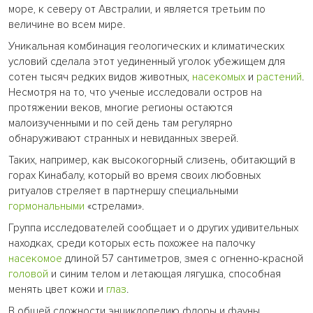
море, к северу от Австралии, и является третьим по
величине во всем мире.
Уникальная комбинация геологических и климатических
условий сделала этот уединенный уголок убежищем для
сотен тысяч редких видов животных,
насекомых
и
растений
.
Несмотря на то, что ученые исследовали остров на
протяжении веков, многие регионы остаются
малоизученными и по сей день там регулярно
обнаруживают странных и невиданных зверей.
Таких, например, как высокогорный слизень, обитающий в
горах Кинабалу, который во время своих любовных
ритуалов стреляет в партнершу специальными
гормональными
«стрелами».
Группа исследователей сообщает и о других удивительных
находках, среди которых есть похожее на палочку
насекомое
длиной 57 сантиметров, змея с огненно-красной
головой
и синим телом и летающая лягушка, способная
менять цвет кожи и
глаз
.
В общей сложности энциклопедию флоры и фауны