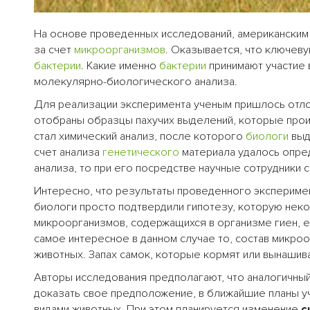
На основе проведенных исследований, американским
за счет
микроорганизмов
. Оказывается, что ключеву
бактерии
. Какие именно
бактерии
принимают участие 
молекулярно-биологического анализа.
Для реализации эксперимента ученым пришлось отл
отобраны образцы пахучих выделений, которые про
стал химический анализ, после которого
биологи
выд
счет анализа
генетического
материала удалось опре
анализа, то при его посредстве научные сотрудники 
Интересно, что результаты проведенного эксперимен
биологи просто подтвердили гипотезу, которую неко
микроорганизмов, содержащихся в организме гиен, е
самое интересное в данном случае то, состав микро
животных. Запах самок, которые кормят или вынашив
Авторы исследования предполагают, что аналогичный
доказать свое предположение, в ближайшие планы у
видами животных. При этом планируется изменение
с