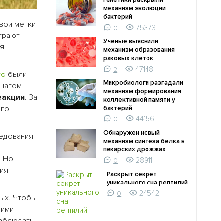
Генетики раскрыли
механизм эволюции
бактерий
вои метки
75373
0
грают
Ученые выяснили
ия
механизм образования
раковых клеток
47148
2
го
были
Микробиологи разгадали
шагом
механизм формирования
еакции
. За
коллективной памяти у
ого
бактерий
44156
0
Обнаружен новый
ледования
механизм синтеза белка в
пекарских дрожжах
. Но
28911
0
ния
Раскрыт секрет
уникального сна рептилий
24542
0
ных. Чтобы
гими
наблюдать