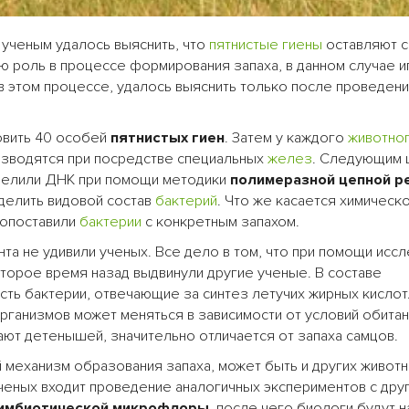
 ученым удалось выяснить, что
пятнистые гиены
оставляют с
ю роль в процессе формирования запаха, в данном случае и
в этом процессе, удалось выяснить только после проведен
овить 40 особей
пятнистых гиен
. Затем у каждого
животно
изводятся при посредстве специальных
желез
. Следующим 
елили ДНК при помощи методики
полимеразной цепной р
делить видовой состав
бактерий
. Что же касается химическ
сопоставили
бактерии
с конкретным запахом.
та не удивили ученых. Все дело в том, что при помощи исс
торое время назад выдвинули другие ученые. В составе
сть бактерии, отвечающие за синтез летучих жирных кислот
организмов может меняться в зависимости от условий обита
ают детенышей, значительно отличается от запаха самцов.
 механизм образования запаха, может быть и других живот
ченых входит проведение аналогичных экспериментов с дру
имбиотической микрофлоры
, после чего биологи будут 