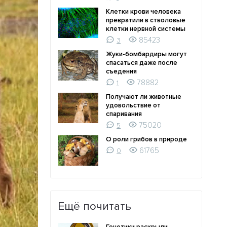
Клетки крови человека
превратили в стволовые
клетки нервной системы
85423
3
Жуки-бомбардиры могут
спасаться даже после
съедения
78882
1
Получают ли животные
удовольствие от
спаривания
75020
5
О роли грибов в природе
61765
0
Ещё почитать