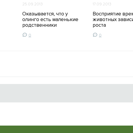
25.09.2013
17.09.2013
Оказывается, что у
Восприятие вре
олинго есть маленькие
животных зависи
родственники
роста
0
0