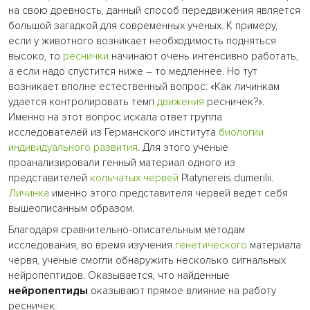
на свою древность, данный способ передвижения является
большой загадкой для современных ученых. К примеру,
если у животного возникает необходимость подняться
высоко, то
реснички
начинают очень интенсивно работать,
а если надо спустится ниже – то медленнее. Но тут
возникает вполне естественный вопрос: «Как личинкам
удается контролировать темп
движения
ресничек?».
Именно на этот вопрос искала ответ группа
исследователей из Германского института
биологии
индивидуального развития
. Для этого ученые
проанализировали генный материал одного из
представителей
кольчатых червей
Platynereis dumerilii.
Личинка
именно этого представителя червей ведет себя
вышеописанным образом.
Благодаря сравнительно-описательным методам
исследования, во время изучения
генетического
материала
червя, ученые смогли обнаружить несколько сигнальных
нейропептидов. Оказывается, что найденные
нейропептиды
оказывают прямое влияние на работу
ресничек.