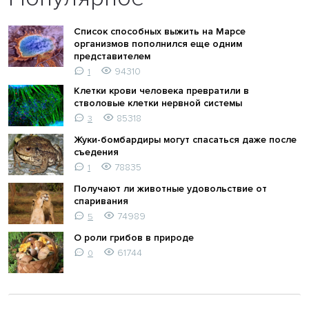
Список способных выжить на Марсе
организмов пополнился еще одним
представителем
94310
1
Клетки крови человека превратили в
стволовые клетки нервной системы
85318
3
Жуки-бомбардиры могут спасаться даже после
съедения
78835
1
Получают ли животные удовольствие от
спаривания
74989
5
О роли грибов в природе
61744
0