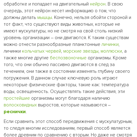
обработке и попадает на двигательный
нейрон
. В свою
очередь, этот нейрон несет информацию о том, что
должны делать
мышцы
. Конечно, нельзя обойти стороной и
тот факт, что существуют виды животных, которые не
имеют мускулатуры, но не смотря на свой столь низкий
уровень организации – они двигаются. К таким существам
можно отнести разнообразные планктонные
личинки
,
личинки
кольчатых червей
,
морские звезды
,
моллюски
, а
также многие другие
беспозвоночные
организмы. Кроме
того, что они обычно пассивно двигаются в след за
течением, они также в состоянии изменять глубину своего
погружения. В данном случае ключевую роль играют
некоторые физические факторы, такие как: температура
воды, освещенность. Осуществлять такие действия, эти
простейшие
организмы могут благодаря наличию
волосковидных
выростов, которые называются –
реснички
.
Если сравнить этот способ передвижения с мускулатурным,
то следуя многим исследованиям, первый способ является
более древним по сравнению с вторым. Но даже не смотря