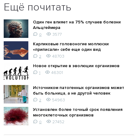
Ещё почитать
Один ген влияет на 75% случаев болезни
Альцгеймера
3577
0
Карликовые головоногие моллюски
«приписали» себе еще один вид
48703
2
Новое открытие в эволюции организмов
46301
1
Источником патогенных организмов может
быть больница, а не другой человек
54963
2
Установлен более точный срок появления
многоклеточных организмов
27452
0