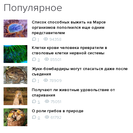
Популярное
Список способных выжить на Марсе
организмов пополнился еще одним
представителем
94358
1
Клетки крови человека превратили в
стволовые клетки нервной системы
85501
3
Жуки-бомбардиры могут спасаться даже после
съедения
78909
1
Получают ли животные удовольствие от
спаривания
75051
5
О роли грибов в природе
61792
0