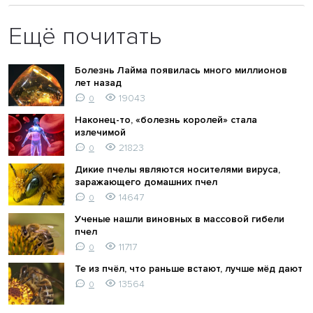
Ещё почитать
Болезнь Лайма появилась много миллионов
лет назад
19043
0
Наконец-то, «болезнь королей» стала
излечимой
21823
0
Дикие пчелы являются носителями вируса,
заражающего домашних пчел
14647
0
Ученые нашли виновных в массовой гибели
пчел
11717
0
Те из пчёл, что раньше встают, лучше мёд дают
13564
0