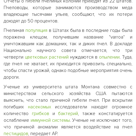
Отчеты о гибели пчелиных колоний приходят из 22 штатов.
Пчеловоды, которые занимаются производством меда
владеющие тысячами ульев, сообщают, что их потери
доходят до 50 процентов.
Пчелиная
популяция
в Штатах была в последние годы была
поражена клещом, получившим название "varroa" и
уничтожавшим как домашних, так и диких пчел. В докладе
Национально научного совета отмечается, что три
четверти
цветковых растений
нуждаются в
опылении
. Туда,
где пчел не хватает, их приходится привозить специально,
чтобы спасти урожай, однако подобные мероприятия очень
дороги.
Ученые из университета штата Монтана совместно с
министерством сельского хозяйства США пытаются
выяснить, что стало причиной гибели пчел. При вскрытии
погибших
насекомых
исследователи находят огромное
количество
грибков
и
бактерий
, также констатируется
ослабление
иммунной системы
. Ученые не исключают того,
что причиной аномалии является воздействие на пчел
пестицидов
, передает АР.