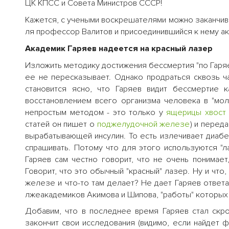
ЦК КПСС и Совета Министров СССР!
Кажется, с учеными воскрешателями можно заканчива
ля профессор Валитов и присоединившийся к нему ака
Академик Гаряев надеется на красный лазер
Изложить методику достижения бессмертия "по Гаря
ее не пересказывает. Однако продраться сквозь ча
становится ясно, что Гаряев видит бессмертие 
восстановлением всего организма человека в "мо
непростым методом - это только у
ящерицы
хвост
статей он пишет о
поджелудочной железе
) и перед
вырабатывающей инсулин. То есть излечивает диабе
спрашивать. Потому что для этого используются "
Гаряев сам честно говорит, что не очень понимает
Говорит, что это обычный "красный" лазер. Ну и что
железе и что-то там делает? Не дает Гаряев ответа
лжеакадемиков Акимова и Шипова, "работы" которы
Добавим, что в последнее время Гаряев стал скр
закончит свои исследования (видимо, если найдет 