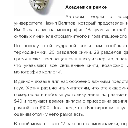
Академик в рамке
Автором теории о воскр
университета Нажип Валитов, который представлен н
Им была написана монография "Вакуумные колеба
силовых линий электромагнитного и гравитационного 
По поводу этой мудреной книги нам сообщаетс
термодинамики, 20 разделов химии, 28 разделов фи
время может превращаться в массу и энергию, а зат
что указывают все священные книги, возможно!
монографию коллеги".
В данном абзаце для нас особенно важными предста
наук. Хотим разъяснить читателям, что эта академ
пожертвовать небольшую толику денег на разные н
$40 и получают взамен диплом о присвоении звания 
рамкой - за $100. Полагаем, что в Башкирском госу
оцениваются - у него рамка есть.
Второй момент - это 12 законов термодинамики, 