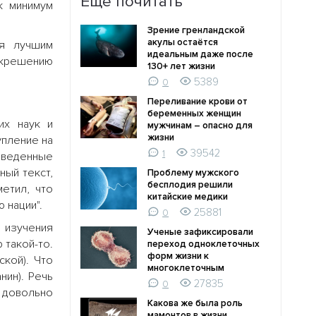
Ещё почитать
к минимум
Зрение гренландской
акулы остаётся
ся лучшим
идеальным даже после
скрешению
130+ лет жизни
5389
0
Переливание крови от
беременных женщин
их наук и
мужчинам – опасно для
жизни
упление на
39542
1
роведенные
ный текст,
Проблему мужского
бесплодия решили
етил, что
китайские медики
 нации".
25881
0
 изучения
Ученые зафиксировали
 такой-то.
переход одноклеточных
форм жизни к
ской). Что
многоклеточным
нин). Речь
27835
0
 довольно
Какова же была роль
мамонтов в жизни