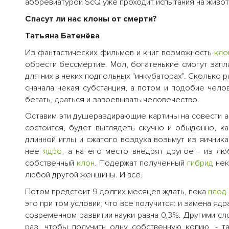
аббревиатурой ScQ уже проходит испытания на животн
Спасут ли нас клоны от смерти?
Татьяна Батенёва
Из фантастических фильмов и книг возможность
кло
обрести бессмертие. Мол, богатенькие смогут запл
для них в неких подпольных "инкубаторах". Сколько 
сначала некая субстанция, а потом и подобие чело
бегать, драться и завоевывать человечество.
Оставим эти душераздирающие картины на совести 
состоится, будет выглядеть скучно и обыденно, 
длинной иглы и сжатого воздуха возьмут из яичник
нее
ядро
, а на его место внедрят другое - из л
собственный
клон
. Подержат полученный
гибрид
нек
любой другой женщины. И все.
Потом предстоит 9 долгих месяцев ждать, пока
плод
это при том условии, что все получится: и замена ядр
современном развитии науки равна 0,3%. Другими сл
раз, чтобы получить одну собственную копию, - т