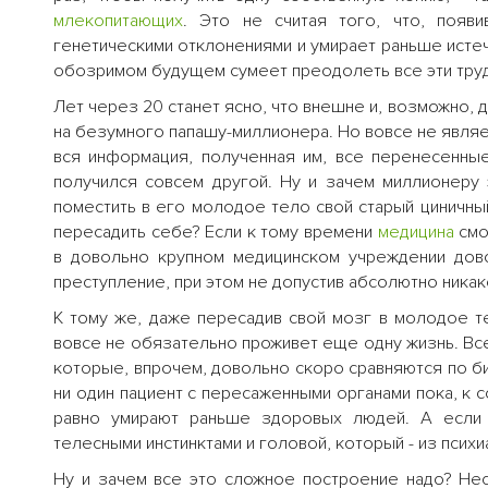
млекопитающих
. Это не считая того, что, появи
генетическими отклонениями и умирает раньше исте
обозримом будущем сумеет преодолеть все эти труд
Лет через 20 станет ясно, что внешне и, возможно,
на безумного папашу-миллионера. Но вовсе не являет
вся информация, полученная им, все перенесенные
получился совсем другой. Ну и зачем миллионеру 
поместить в его молодое тело свой старый циничны
пересадить себе? Если к тому времени
медицина
смо
в довольно крупном медицинском учреждении дово
преступление, при этом не допустив абсолютно ника
К тому же, даже пересадив свой мозг в молодое те
вовсе не обязательно проживет еще одну жизнь. Вс
которые, впрочем, довольно скоро сравняются по б
ни один пациент с пересаженными органами пока, к 
равно умирают раньше здоровых людей. А если 
телесными инстинктами и головой, который - из псих
Ну и зачем все это сложное построение надо? Не