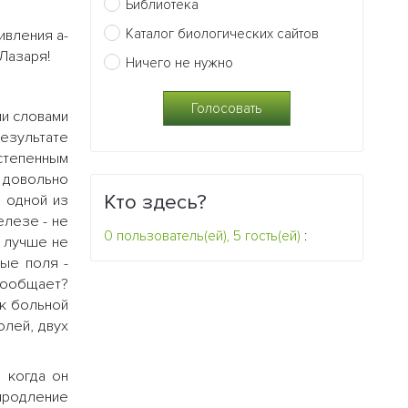
Библиотека
Каталог биологических сайтов
ивления а-
Лазаря!
Ничего не нужно
ми словами
результате
степенным
 довольно
Кто здесь?
 одной из
елезе - не
0 пользователь(ей), 5 гость(ей)
:
- лучше не
ые поля -
 сообщает?
 к больной
олей, двух
 когда он
 продление