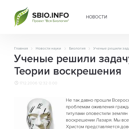
НОВОСТИ
Главная
Новости науки
Биология
Ученые решили зада
Ученые решили задач
Теории воскрешения
17.12.2006 12:32
0.00
Не так давно прошли Всеросс
проблемам оживления граждан
титулами оповестили землян
воскрешении Лазаря. Мы все 
Христом представляется дов