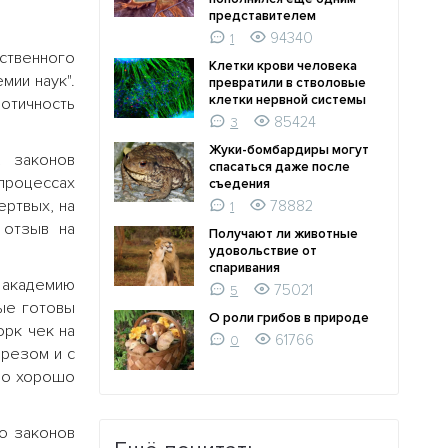
представителем
94340
1
твенного
Клетки крови человека
мии наук".
превратили в стволовые
клетки нервной системы
отичность
85424
3
Жуки-бомбардиры могут
2 законов
спасаться даже после
 процессах
съедения
ертвых, на
78882
1
 отзыв на
Получают ли животные
удовольствие от
спаривания
ю академию
75021
5
рые готовы
О роли грибов в природе
рк чек на
61766
0
брезом и с
чно хорошо
о законов