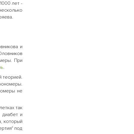
1000 лет -
несколько
ряева.
вникова и
Оловников
меры. При
нь
.
й теорией.
рономеры.
номеры не
летках так
 диабет и
а, который
ертия" под