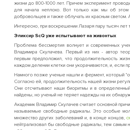
жизни до 800-1000 лет. Причем эксперимент проводит
для начала неплохо. Вот только как мы об этом
добровольцев и также облучать их красным светом. А
Интересно, при воскрешении Лазаря пару тысяч лет 
Эликсир ScQ уже испытывают на живонтых
Проблема бессмертия волнует и современных уче
Владимира Скулачева. Первый из них - автор тео
первым предположил, что продолжительность жизн
каждом делении клетки они укорачиваются, и, если п
Намного позже ученые нашли и фермент, который "о
Согласно ей, продолжительность нашей жизни регу
Они отсчитывают наши биоритмы и в определенны
найдены, но ученый не теряет надежды на их обнару
Академик Владимир Скулачев считает основной причи
называемые свободные радикалы. Это особые мол
множество других заболеваний и, в конце концов,
с
нейтрализовал бы свободные радикалы, тем самым н