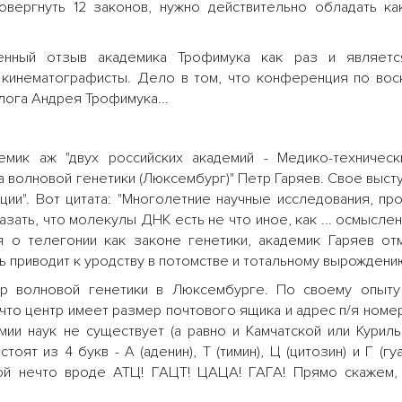
овергнуть 12 законов, нужно действительно обладать ка
енный отзыв академика Трофимука как раз и являет
т кинематографисты. Дело в том, что конференция по во
лога Андрея Трофимука...
мик аж "двух российских академий - Медико-техническ
 волновой генетики (Люксембург)" Петр Гаряев. Свое выст
ации". Вот цитата: "Многолетние научные исследования, п
зать, что молекулы ДНК есть не что иное, как ... осмыслен
 о телегонии как законе генетики, академик Гаряев отм
 приводит к уродству в потомстве и тотальному вырождению
тр волновой генетики в Люксембурге. По своему опыту
то центр имеет размер почтового ящика и адрес п/я номер
мии наук не существует (а равно и Камчатской или Куриль
оят из 4 букв - А (аденин), Т (тимин), Ц (цитозин) и Г (гуа
бой нечто вроде АТЦ! ГАЦТ! ЦАЦА! ГАГА! Прямо скажем,