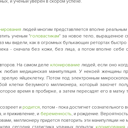
ых, и ученый уверен в скором успехе.
нирования
людей многим представляется вполне реальным
атить ученым "
головастикам
" за новое тело, выращенное 
раз мы видели, как в огромных булькающих ретортах быстро
века - сначала без кожи, без лица, а потом вполне себе
авторов. На самом деле
клонирование
людей, если оно когд
как любая медицинская манипуляция. У некоей женщины п
а зрелую яйцеклетку. Потом под электронным микроскопо
юбой клетки безумного миллионера, который захочет полу
оторое время в пробирке, а затем пересадят его в матку 
созреет и
родится
, потом - пока достигнет сознательного в
а, и приживление, и
беременность
, и рождение. Вероятность
овами, миллионеру придется повторить эти манипуляции не
акова сегодня статистика удачных попыток
клонирования
о