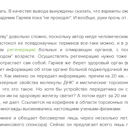
ть. В качестве вывода вынуждены сказать, что варианты ож
демик Гаряев пока "не проходят". И вообще, руки прочь от 
еву" довольно сложно, поскольку автор нигде человечески
стокол из псевдонаучных терминов все-таки можно, и в 
как
регенерацию
больных и отмирающих органов, с по
лодом" возрасте. Осуществлять регенерацию нужно тоже
отрастает сам собой. Гаряев же берет здоровый орган (в
ает информацию об этом органе больной поджелудочной ж
т. Как именно он передает информацию, причем на 20 км, 
лазерные свойства молекулы ДНК" и мистические торсионн
, что это такое. Но хотя бы устройство передатчика он
, он им на здоровую железу светит? А потом едет за 20 км
, не дает. Ссылается на корифеев в области торсионных п
х многажды высмеивались настоящими учеными-физиками.
омнее и обещает бессмертие лишь через несколько лет,
финансового спонсора). Сейчас он предлагает всего лишь