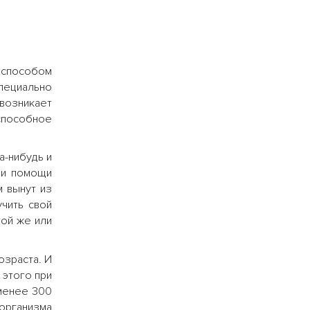
 способом
специально
 возникает
 способное
а-нибудь и
ри помощи
м вынут из
чить свой
той же или
озраста. И
 этого при
 менее 300
рганизма