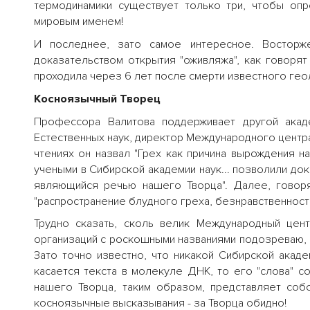
термодинамики существует только три, чтобы опр
мировым именем!
И последнее, зато самое интересное. Восторж
доказательством открытия "оживляжа", как говоря
проходила через 6 лет после смерти известного гео
Косноязычный Творец
Профессора Валитова поддерживает другой акаде
Естественных наук, директор Международного центра
чтениях он назвал "Грех как причина вырождения н
учеными в Сибирской академии наук... позволили дока
являющийся речью нашего Творца". Далее, говоря
"распространение блудного греха, безнравственность
Трудно сказать, сколь велик Международный цен
организаций с роскошными названиями подозреваю, ч
Зато точно известно, что никакой Сибирской акаде
касается текста в молекуле ДНК, то его "слова" сост
нашего Творца, таким образом, представляет со
косноязычные высказывания - за Творца обидно!