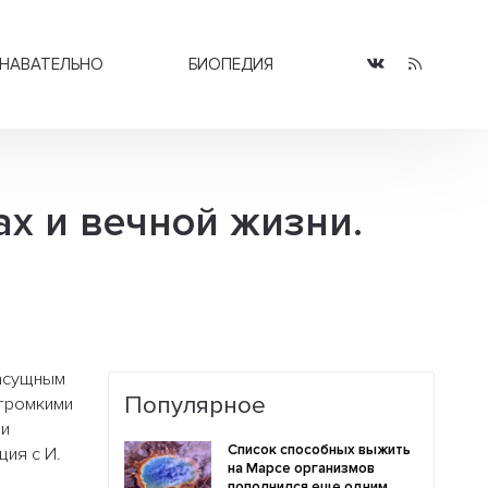
НАВАТЕЛЬНО
БИОПЕДИЯ
х и вечной жизни.
насущным
Популярное
 громкими
 и
Список способных выжить
ция с И.
на Марсе организмов
пополнился еще одним