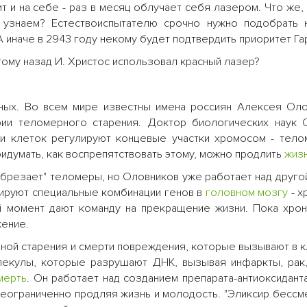
 и на себе - раз в месяц облучает себя лазером. Что же, 
 узнаем? Естествоиспытателю срочно нужно подобрать 
 иначе в 2943 году некому будет подтвердить приоритет Га
тому назад И. Христос использовал красный лазер?
ных. Во всем мире известны имена россиян Алексея Оло
рии теломерного старения. Доктор биологических наук 
и клеток регулируют концевые участки хромосом - тело
ридумать, как воспрепятствовать этому, можно продлить
жиз
брезает" теломеры, но Оловников уже работает над друго
лируют специальные комбинации генов в
головном мозгу
- х
й момент дают команду на прекращение жизни. Пока хро
жение.
ной старения и смерти повреждения, которые вызывают в к
екулы, которые разрушают ДНК, вызывая инфаркты, рак,
мерть
. Он работает над созданием препарата-антиоксидант
еограниченно продляя жизнь и молодость. "Эликсир бессм