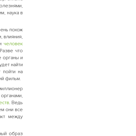
олезнями,
м, наука в
чень похож
, влияния,
 и
человек
Разве что
е органы и
удет найти
 пойти на
ий фильм.
 миллионер
 органами,
еств
. Ведь
ем они все
икт между
ный образ