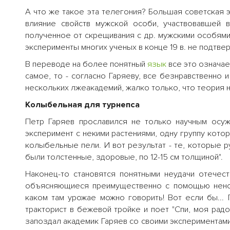
А что же такое эта телегония? Большая советская 
влияние свойств мужской особи, участвовавшей
полученное от скрещивания с др. мужскими особями. 
эксперименты многих ученых в конце 19 в. не подтвер
В переводе на более понятный
язык
все это означает,
самое, то - согласно Гаряеву, все безнравственно 
нескольких лжеакадемий, жалко только, что теория 
Колыбельная для турнепса
Петр Гаряев прославился не только научным осу
эксперимент с некими растениями, одну группу котор
колыбельные пели. И вот результат - те, которые р
были толстенные, здоровые, по 12-15 см толщиной".
Наконец-то становятся понятными неудачи отечест
объясняющиеся преимущественно с помощью ненорм
каком там урожае можно говорить! Вот если бы... 
тракторист в бежевой тройке и поет "Спи, моя радос
запоздал академик Гаряев со своими экспериментам