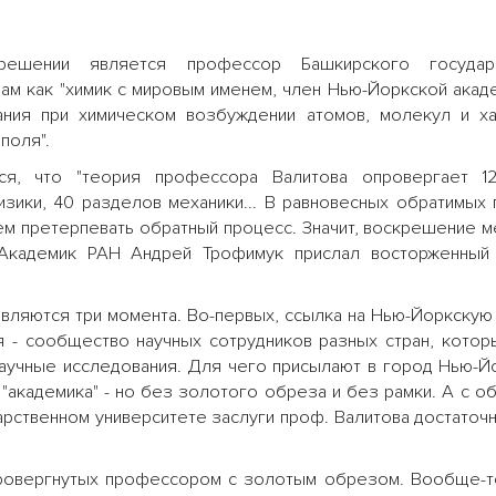
ешении является профессор Башкирского государс
ам как "химик с мировым именем, член Нью-Йоркской акаде
ния при химическом возбуждении атомов, молекул и ха
поля".
я, что "теория профессора Валитова опровергает 1
зики, 40 разделов механики... В равновесных обратимых
ем претерпевать обратный процесс. Значит, воскрешение м
 Академик РАН Андрей Трофимук прислал восторженный
вляются три момента. Во-первых, ссылка на Нью-Йоркску
ия - сообщество научных сотрудников разных стран, кото
аучные исследования. Для чего присылают в город Нью-Йо
"академика" - но без золотого обреза и без рамки. А с о
дарственном университете заслуги проф. Валитова достато
опровергнутых профессором с золотым обрезом. Вообще-т