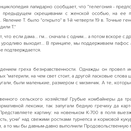
энциклопедия лапидарно сообщает, что "телегония - пред
 в предыдущем скрещивании с женской особью, на ее п
Явление Т. было "открыто" в 1-й четверти 19 в. Точные ге
дили Т."
 что если дама... гм... сначала с одним... а потом вскоре с др
и уродливо выходит... В принципе, мы поддерживаем пафос
не подтверждается.
ждением греха безнравственности. Однажды он провел и
ых "материли, на чем свет стоит, а другой ласковые слова 
угали, были маленькие, размером с мизинчик. А те, которы
венного сельского хозяйства! Грубые комбайнеры да тра
ативной лексики, так запугали бедную гречиху да карто
Представляете картину: на новеньком К-700 в поля выез
ть, усни" над свежими ростками турнепса и кормовой кукур
и, а то мы бы давным-давно выполнили Продовольственную