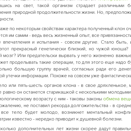
вшись на свет, такой организм страдает различными б
чения природной продолжительности жизни. Но, предположи
ности.
 даже по некоторым свойствам характера полученный клон о
ся им самим - ведь весь жизненный опыт, все привязанности
 впечатления и испытания - совсем другие. Стало быть,
этот прекрасный генетически близкий, но чужой юноша? 
й мозг? Или предательски вырвать у него жизненно важны
жет проделывать такие операции, то для этого еще надо б
льно большую группу врачей, согласных ради его денег
кой утечки информации. Похоже на совсем уже фантастическ
ло или пять-шесть органов клона - в свое дряхленькое,
е равно он останется старикашкой с несколькими молодыми
иологическому возрасту с ним - таковы законы
обмена вещ
сожалению, не поставил рекорда долгожительства - в средн
все тело будет молодо, возникнет ментальный конфл
иатрии известно - нередко приводит к душевной болезни.
сколько дополнительных лет жизни скорее дадут правиль