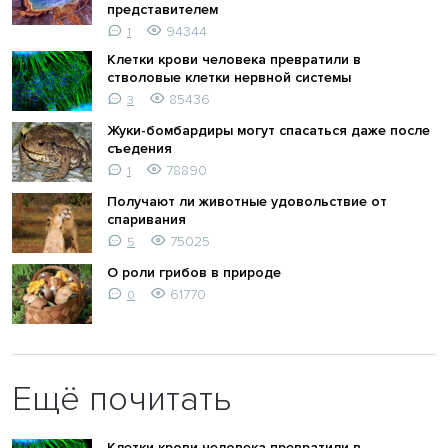
представителем
94344
1
Клетки крови человека превратили в
стволовые клетки нервной системы
85436
3
Жуки-бомбардиры могут спасаться даже после
съедения
78890
1
Получают ли животные удовольствие от
спаривания
75025
5
О роли грибов в природе
61770
0
Ещё почитать
Клетки крови человека превратили в