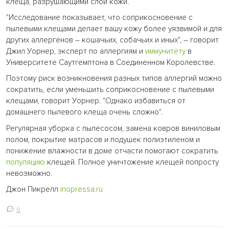
клеща, разрушающими слои кожи.
"Исследование показывает, что соприкосновение с
пылевыми клещами делает вашу кожу более уязвимой и для
других аллергенов – кошачьих, собачьих и иных", – говорит
Джил Уорнер, эксперт по аллергиям и
иммунитету
в
Университете Саутгемптона в Соединенном Королевстве.
Поэтому риск возникновения разных типов аллергий можно
сократить, если уменьшить соприкосновение с пылевыми
клещами, говорит Уорнер. "Однако избавиться от
домашнего пылевого клеща очень сложно".
Регулярная уборка с пылесосом, замена ковров виниловым
полом, покрытие матрасов и подушек полиэтиленом и
понижение влажности в доме отчасти помогают сократить
популяцию
клещей. Полное уничтожение клещей попросту
невозможно.
Джон Пикрелл
inopressa.ru
0