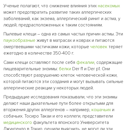
Ученые полагают, что снижение влияния этих
насекомых
может предотвратить развитие таких аллергических
заболеваний, как экзема, аллергический ринит и астма, у
людей, предрасположенных к таким состояниям.
Пылевые клещи – одна из самых частых причин астмы. Эти
паукообразные
живут в матрасах и коврах и питаются
омертвевшими частичками кожи, которые
человек
теряет
ежегодно в количестве 350-400 г.
Сами клещи оставляют после себя
фекалии
, содержащие
пищеварительные энзимы:
белки
Der f1 и Der p1. Они
способствуют разрушению клеток человеческой кожи,
которой питаются эти создания и могут вызывать сильные
аллергические реакции у некоторых людей.
Предыдущие исследования показывали, что эти энзимы
делают наши дыхательные пути более открытыми для
вторжения других аллергенов – например,
кошачьих
и
собачьих. Тосиро Такаи и его коллеги, представители
медицинского
факультета японского Университета
Джунтендо в Токио, решили выяснить, не могут ли эти