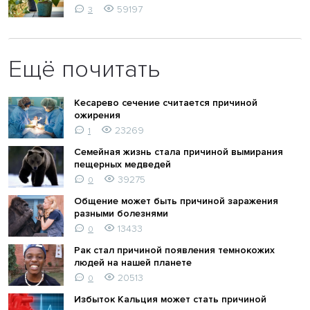
59197
3
Ещё почитать
Кесарево сечение считается причиной
ожирения
23269
1
Семейная жизнь стала причиной вымирания
пещерных медведей
39275
0
Общение может быть причиной заражения
разными болезнями
13433
0
Рак стал причиной появления темнокожих
людей на нашей планете
20513
0
Избыток Кальция может стать причиной