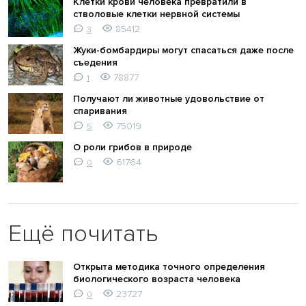
Клетки крови человека превратили в
стволовые клетки нервной системы
85412
3
Жуки-бомбардиры могут спасаться даже после
съедения
78877
1
Получают ли животные удовольствие от
спаривания
75019
5
О роли грибов в природе
61764
0
Ещё почитать
Открыта методика точного определения
биологического возраста человека
23727
0