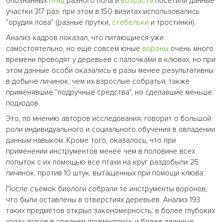
опознанных
птиц
разного пола и
возраста
посетили данные
участки 317 раз, при этом в 150 визитах использовались
"орудия лова" (разные прутки,
стебельки
и тростинки).
Анализ кадров показал, что питающиеся уже
самостоятельно, но ещё совсем юные
вороны
очень много
времени проводят у деревьев с палочками в клювах, но при
этом данные особи оказались в разы менее результативны
в добыче личинок, чем их взрослые собратья, также
применявшие "подручные средства", но сделавшие меньше
подходов.
Это, по мнению авторов исследования, говорит о большой
роли индивидуального и социального обучения в овладении
данным навыком. Кроме того, оказалось, что при
применении инструментов менее чем в половине всех
попыток с их помощью все птахи на круг раздобыли 25
личинок, против 10 штук, вытащенных при помощи клюва.
После съёмок биологи собрали те инструменты воронов,
что были оставлены в отверстиях деревьев. Анализ 193
таких предметов открыл закономерность: в более глубоких
ходах жуков в среднем применялись и более длинные