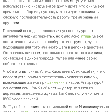
выяснилось, что Corvus moneduloides могут учиться
использованию инструментов друг у друга, что они умеют
применять набор из двух предметов и даже осваивать
сложную последовательность работы тремя разными
прутками.
Последний опыт дал неоднозначную оценку уровню
интеллекта чёрных пернатых, но было ясно:
птицы
умеют
достаточно осмысленно подбирать инструмент, лучше
подходящий для того или иного шага в цепочке действий.
Оставалось неясным, насколько пернатые того же вида,
обитающие в дикой природе, глупее или умнее своих
собратьев в неволе.
Чтобы это выяснить, Алекс Касельник (Alex Kacelnik) и его
коллеги установили в естественных условиях камеры,
включающие запись при
движении
в кадре. Аппаратурой
оснастили семь "рыбных" мест — у старых гниющих
деревьев, изъеденных жуками. Так было получено почти
1800 часов записей.
За 111 дней эксперимента по меньшей мере 14 индивидуально