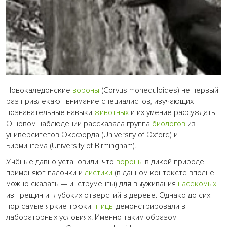
Новокаледонские
вороны
(Corvus moneduloides) не первый
раз привлекают внимание специалистов, изучающих
познавательные навыки
животных
и их умение рассуждать.
О новом наблюдении рассказала группа
биологов
из
университетов Оксфорда (University of Oxford) и
Бирмингема (University of Birmingham).
Учёные давно установили, что
вороны
в дикой природе
применяют палочки и
листики
(в данном контексте вполне
можно сказать — инструменты) для выуживания
насекомых
из трещин и глубоких отверстий в дереве. Однако до сих
пор самые яркие трюки
птицы
демонстрировали в
лабораторных условиях. Именно таким образом