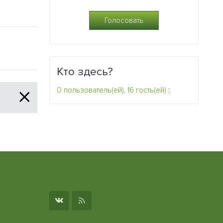
0
2
Кто здесь?
0 пользователь(ей), 16 гость(ей)
:
о