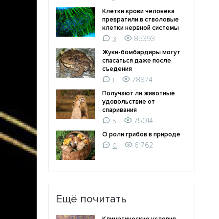
Клетки крови человека
превратили в стволовые
клетки нервной системы
85393
3
Жуки-бомбардиры могут
спасаться даже после
съедения
78874
1
Получают ли животные
удовольствие от
спаривания
75014
5
О роли грибов в природе
61762
0
Ещё почитать