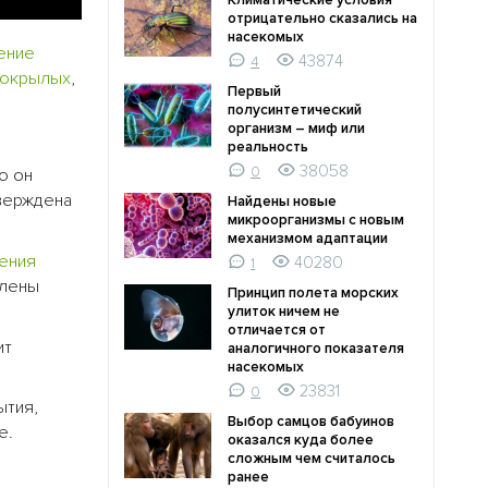
Климатические условия
отрицательно сказались на
насекомых
ение
43874
4
мокрылых
,
Первый
полусинтетический
организм – миф или
реальность
38058
0
о он
верждена
Найдены новые
микроорганизмы с новым
механизмом адаптации
ения
40280
1
влены
Принцип полета морских
улиток ничем не
отличается от
ит
аналогичного показателя
насекомых
23831
0
ытия,
Выбор самцов бабуинов
е.
оказался куда более
сложным чем считалось
ранее