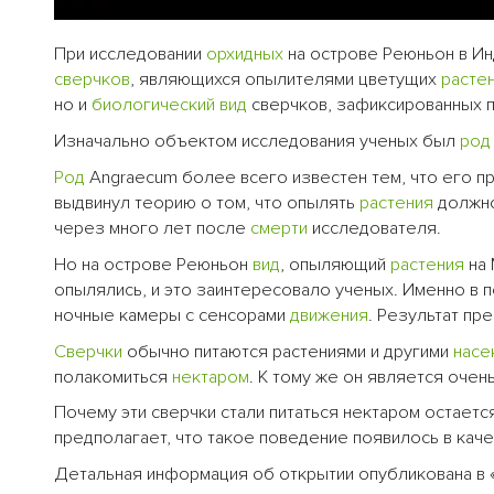
При исследовании
орхидных
на острове Реюньон в И
сверчков
, являющихся опылителями цветущих
расте
но и
биологический
вид
сверчков, зафиксированных 
Изначально объектом исследования ученых был
род
Род
Angraecum более всего известен тем, что его п
выдвинул теорию о том, что опылять
растения
должно
через много лет после
смерти
исследователя.
Но на острове Реюньон
вид
, опыляющий
растения
на 
опылялись, и это заинтересовало ученых. Именно в
ночные камеры с сенсорами
движения
. Результат пр
Сверчки
обычно питаются растениями и другими
насе
полакомиться
нектаром
. К тому же он является оче
Почему эти сверчки стали питаться нектаром остается
предполагает, что такое поведение появилось в кач
Детальная информация об открытии опубликована в «A