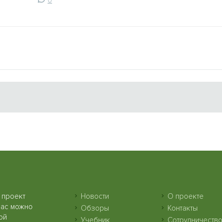
0
 проект
Новости
О проекте
нас можно
Обзоры
Контакты
ой
Учебник
Сотрудничеств