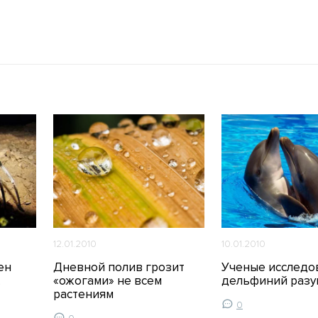
12.01.2010
10.01.2010
ен
Дневной полив грозит
Ученые исследо
«ожогами» не всем
дельфиний разу
растениям
0