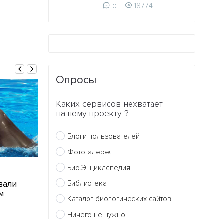
18774
0
Опросы
Каких сервисов нехватает
нашему проекту ?
Блоги пользователей
Фотогалерея
Био.Энциклопедия
10.01.2010
06.01.2010
вали
В подснежниках
На Тайване 
Библиотека
м
обнаружили три новых
вид краба и 
Каталог биологических сайтов
алкалоида
«клубничным
Ничего не нужно