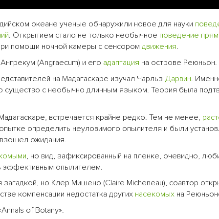
ндийском океане ученые обнаружили новое для науки
повед
ний
. Открытием стало не только необычное
поведение
пря
при помощи ночной камеры с сенсором
движения
.
Ангрекум (Angraecum) и его
адаптация
на острове Реюньон.
редставителей на Мадагаскаре изучал Чарльз
Дарвин
. Именн
 существо с необычно длинным языком. Теория была подт
Мадагаскаре, встречается крайне редко. Тем не менее,
раст
 попытке определить неуловимого опылителя и были устано
евзошел ожидания.
комыми
, но вид, зафиксированный на пленке, очевидно, люб
нь эффективным опылителем.
 загадкой, но Клер Мишено (Claire Micheneau), соавтор откр
естве компенсации недостатка других
насекомых
на Реюньон
nnals of Botany».