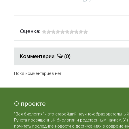
3
Оценка:
Комментарии:
(0)
Пока комментариев нет
О проекте
"Вся биология" - это старейший научно-образовательный
Рунета посвященный биологии и родственным наукам. У 
почитать последние новости о достижениях в современн