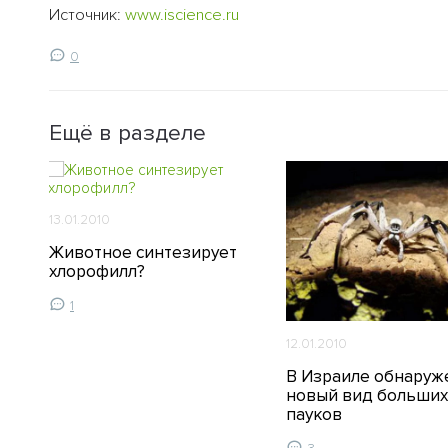
Источник:
www.iscience.ru
0
Ещё в разделе
13.01.2010
Животное синтезирует
хлорофилл?
1
12.01.2010
В Израиле обнаруж
ов
новый вид больших
пауков