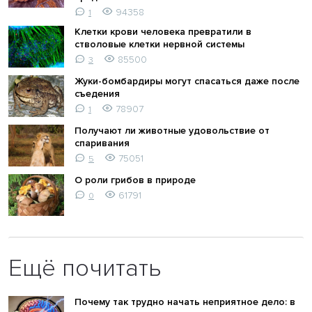
94358
1
Клетки крови человека превратили в
стволовые клетки нервной системы
85500
3
Жуки-бомбардиры могут спасаться даже после
съедения
78907
1
Получают ли животные удовольствие от
спаривания
75051
5
О роли грибов в природе
61791
0
Ещё почитать
Почему так трудно начать неприятное дело: в