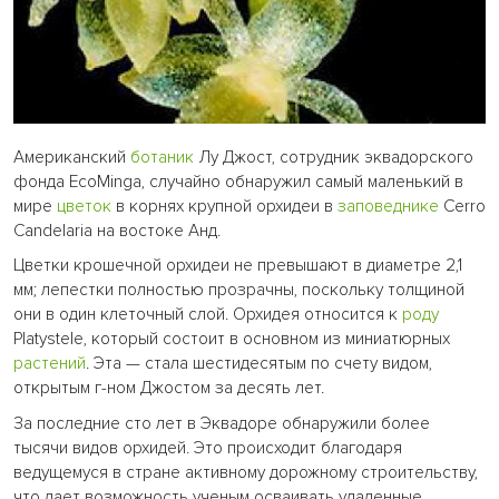
Американский
ботаник
Лу Джост, сотрудник эквадорского
фонда EcoMinga, случайно обнаружил самый маленький в
мире
цветок
в корнях крупной орхидеи в
заповеднике
Cerro
Candelaria на востоке Анд.
Цветки крошечной орхидеи не превышают в диаметре 2,1
мм; лепестки полностью прозрачны, поскольку толщиной
они в один клеточный слой. Орхидея относится к
роду
Platystele, который состоит в основном из миниатюрных
растений
. Эта — стала шестидесятым по счету видом,
открытым г-ном Джостом за десять лет.
За последние сто лет в Эквадоре обнаружили более
тысячи видов орхидей. Это происходит благодаря
ведущемуся в стране активному дорожному строительству,
что дает возможность ученым осваивать удаленные