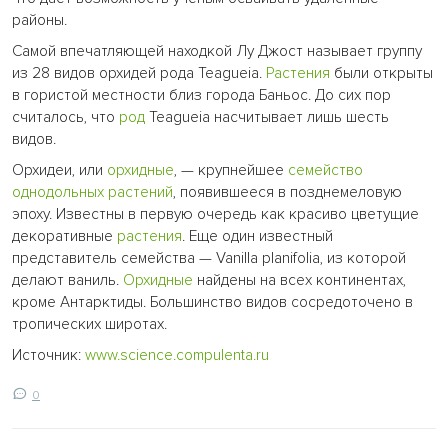
районы.
Самой впечатляющей находкой Лу Джост называет группу
из 28 видов орхидей рода Teagueia.
Растения
были открыты
в гористой местности близ города Баньос. До сих пор
считалось, что
род
Teagueia насчитывает лишь шесть
видов.
Орхидеи, или
орхидные
, — крупнейшее
семейство
однодольных
растений
, появившееся в позднемеловую
эпоху. Известны в первую очередь как красиво цветущие
декоративные
растения
. Еще один известный
представитель семейства — Vanilla planifolia, из которой
делают ваниль.
Орхидные
найдены на всех континентах,
кроме Антарктиды. Большинство видов сосредоточено в
тропических широтах.
Источник:
www.science.compulenta.ru
0