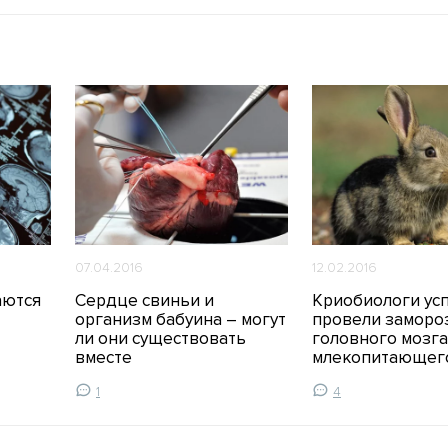
07.04.2016
12.02.2016
аются
Сердце свиньи и
Криобиологи ус
организм бабуина – могут
провели заморо
ли они существовать
головного мозга
вместе
млекопитающег
1
4