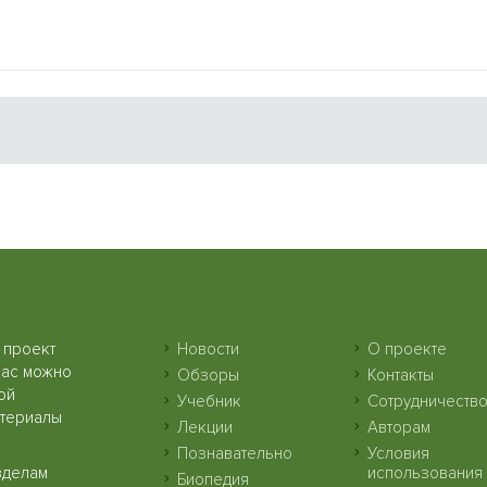
 проект
Новости
О проекте
нас можно
Обзоры
Контакты
ой
Учебник
Сотрудничеств
атериалы
Лекции
Авторам
Познавательно
Условия
зделам
использования
Биопедия