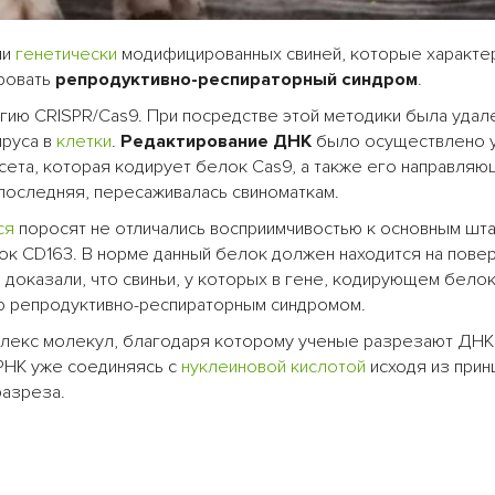
ли
генетически
модифицированных свиней, которые характе
ровать
репродуктивно-респираторный синдром
.
ию CRISPR/Cas9. При посредстве этой методики была удале
ируса в
клетки
.
Редактирование ДНК
было осуществлено 
ссета, которая кодирует белок Cas9, а также его направля
последняя, пересаживалась свиноматкам.
ся
поросят не отличались восприимчивостью к основным шт
ок CD163. В норме данный белок должен находится на пове
 доказали, что свиньи, у которых в гене, кодирующем белок
ю репродуктивно-респираторным синдромом.
лекс молекул, благодаря которому ученые разрезают ДНК
gРНК уже соединяясь с
нуклеиновой кислотой
исходя из прин
разреза.