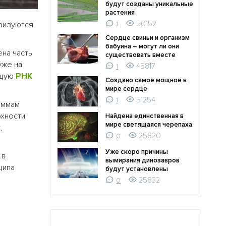
будут созданы уникальные
растения
50152
ризуются
1
Сердце свиньи и организм
бабуина – могут ли они
на часть
существовать вместе
уже на
45817
1
ющую
РНК
Создано самое мощное в
мире сердце
51254
1
аммам
рхности
Найдена единственная в
мире светящаяся черепаха
,
25820
0
Уже скоро причины
 в
вымирания динозавров
ципа
будут установлены
25832
0