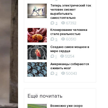
Теперь электрический ток
человек сможет
вырабатывать
самостоятельно
67392
3
Клонирование человека
стало реальностью
60510
5
Создано самое мощное в
мире сердце
51254
1
Американцы собираются
оживить мозг
50043
2
Ещё почитать
Возможно уже скоро