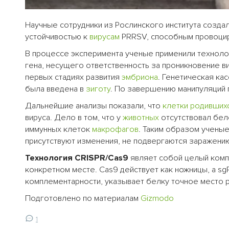
Научные сотрудники из Рослинского института созда
устойчивостью к
вирусам
PRRSV, способным провоци
В процессе эксперимента ученые применили технолог
гена, несущего ответственность за проникновение в
первых стадиях развития
эмбриона
. Генетическая ка
была введена в
зиготу
. По завершению манипуляций 
Дальнейшие анализы показали, что
клетки
родивших
вируса. Дело в том, что у
животных
отсутствовал бел
иммунных клеток
макрофагов
. Таким образом ученые
присутствуют изменения, не подвергаются заражени
Технология CRISPR/Cas9
являет собой целый комп
конкретном месте. Cas9 действует как ножницы, а s
комплементарности, указывает белку точное место 
Подготовлено по материалам
Gizmodo
1