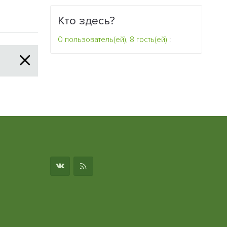
Кто здесь?
0 пользователь(ей), 8 гость(ей)
:
о