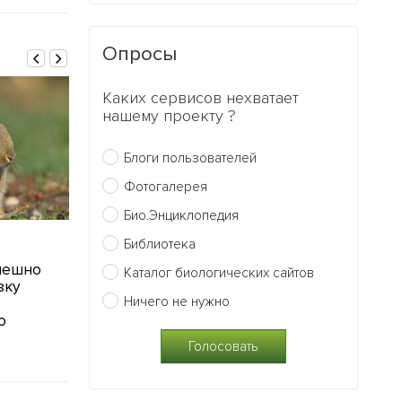
Опросы
Каких сервисов нехватает
нашему проекту ?
Блоги пользователей
Фотогалерея
Био.Энциклопедия
11.12.2015
03.10.2015
Библиотека
пешно
Новая методика позволит
Создано сам
Каталог биологических сайтов
зку
бороться с патологиями у
мире сердце
Ничего не нужно
собак
1
о
1