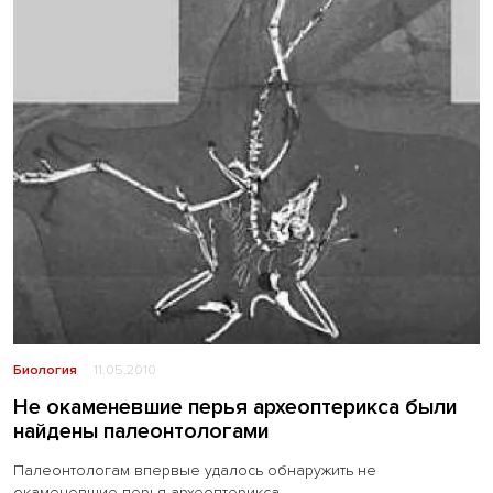
Биология
11.05.2010
Не окаменевшие перья археоптерикса были
найдены палеонтологами
Палеонтологам впервые удалось обнаружить не
окаменевшие перья археоптерикса.