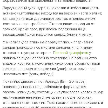
образованная при окислении питательных веществ.
Зародышевый диск (ядро яйцеклетки и небольшая часть
активной цитоплазмы) находится на верхней части желтка;
халазы (канатики) удерживают желток в подвешенном
состоянии в центре белка. Это защищает зародыш от
толчков, кроме того, при любом положении яйца
зародышевый диск находится сверху, ближе к теплу.
У многих видов птицы не образуют пар, и спаривание
самцов происходит со многими самками; к полигамам
относятся глухари, тетерева.
Половой диморфизм
у
полигамов виден особенно отчетливо. Но большинство
видов относятся к моногамам, некоторые образуют пары
только на период откладки яиц (утки), некоторые — на
несколько лет (орлы, лебеди).
Пока яйцо движется по яйцеводу (15 — 20 часов),
происходит неполное дробление и формируется
зародышевый диск, состоящий из двух слоев клеток. У кур
насиживание начинается не сразу, а после того, как
отложено несколько яиц. Пока насиживание не началось и