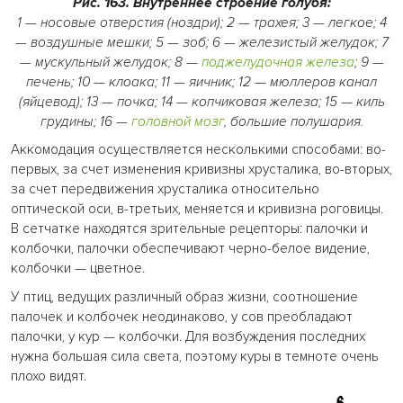
Рис. 163. Внутреннее строение голубя:
1 — носовые отверстия (ноздри); 2 — трахея; 3 — легкое; 4
— воздушные мешки; 5 — зоб; 6 — железистый желудок; 7
— мускульный желудок; 8 —
поджелудочная железа
; 9 —
печень; 10 — клоака; 11 — яичник; 12 — мюллеров канал
(яйцевод); 13 — почка; 14 — копчиковая железа; 15 — киль
грудины; 16 —
головной мозг
, большие полушария.
Аккомодация осуществляется несколькими способами: во-
первых, за счет изменения кривизны хрусталика, во-вторых,
за счет передвижения хрусталика относительно
оптической оси, в-третьих, меняется и кривизна роговицы.
В сетчатке находятся зрительные рецепторы: палочки и
колбочки, палочки обеспечивают черно-белое видение,
колбочки — цветное.
У птиц, ведущих различный образ жизни, соотношение
палочек и колбочек неодинаково, у сов преобладают
палочки, у кур — колбочки. Для возбуждения последних
нужна большая сила света, поэтому куры в темноте очень
плохо видят.