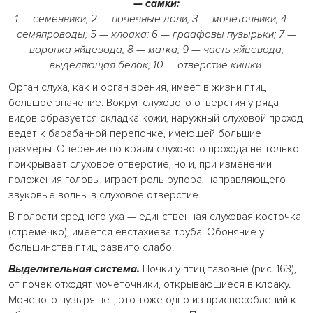
— самки:
1 — семенники; 2 — почечные доли; 3 — мочеточники; 4 —
семяпроводы; 5 — клоака; 6 — граафовы пузырьки; 7 —
воронка яйцевода; 8 — матка; 9 — часть яйцевода,
выделяющая белок; 10 — отверстие кишки.
Орган слуха, как и орган зрения, имеет в жизни птиц
большое значение. Вокруг слухового отверстия у ряда
видов образуется складка кожи, наружный слуховой проход
ведет к барабанной перепонке, имеющей большие
размеры. Оперение по краям слухового прохода не только
прикрывает слуховое отверстие, но и, при изменении
положения головы, играет роль рупора, направляющего
звуковые волны в слуховое отверстие.
В полости среднего уха — единственная слуховая косточка
(стремечко), имеется евстахиева труба. Обоняние у
большинства птиц развито слабо.
Выделительная система.
Почки у птиц тазовые (рис. 163),
от почек отходят мочеточники, открывающиеся в клоаку.
Мочевого пузыря нет, это тоже одно из приспособлений к