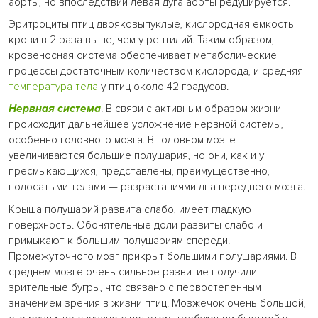
аорты, но впоследствии левая дуга аорты редуцируется.
Эритроциты птиц двояковыпуклые, кислородная емкость
крови в 2 раза выше, чем у рептилий. Таким образом,
кровеносная система обеспечивает метаболические
процессы достаточным количеством кислорода, и средняя
температура тела
у птиц около 42 градусов.
Нервная система
. В связи с активным образом жизни
происходит дальнейшее усложнение нервной системы,
особенно головного мозга. В головном мозге
увеличиваются большие полушария, но они, как и у
пресмыкающихся, представлены, преимущественно,
полосатыми телами — разрастаниями дна переднего мозга.
Крыша полушарий развита слабо, имеет гладкую
поверхность. Обонятельные доли развиты слабо и
примыкают к большим полушариям спереди.
Промежуточного мозг прикрыт большими полушариями. В
среднем мозге очень сильное развитие получили
зрительные бугры, что связано с первостепенным
значением зрения в жизни птиц. Мозжечок очень большой,