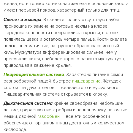
желез, есть только копчиковая железа в основании хвоста.
Имеют перьевой покров, характерный только для птиц.
Скелет и мышцы
. В скелете головы отсутствуют зубы,
произошла их замена на роговые чехлы на клюве.
Передние конечности превратились в крылья, в стопе
появилась цевка и осталось четыре пальца. Кости скелета
полые, пневматичные, на грудине образовался мощный
киль. Мускулатура дифференцирована сильнее, чем у
пресмыкающихся, наиболее хорошо развита мускулатура,
приводящая в движение крылья.
Пищеварительная система
. Характерно питание самой
разнообразной пищей, быстрое
пищеварение
. Желудок
состоит из двух отделов — железистого и мускульного.
Пищеварительная система открывается в клоаку.
Дыхательная система
крайне своеобразна: небольшие
легкие, прирастающие к ребрам и позвоночнику, легочные
мешки, двойной
газообмен
— все эти особенности
обеспечивают организм птицы достаточным количеством
кислорода.