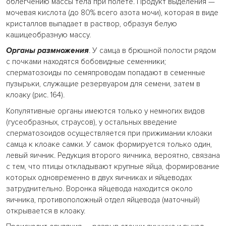
облегчению массы тела при полете. Продукт выделения —
мочевая кислота (до 80% всего азота мочи), которая в виде
кристаллов выпадает в раствор, образуя белую
кашицеобразную массу.
Органы размножения
. У самца в брюшной полости рядом
с почками находятся бобовидные семенники;
сперматозоиды по семяпроводам попадают в семенные
пузырьки, служащие резервуаром для семени, затем в
клоаку (рис. 164).
Копулятивные органы имеются только у немногих видов
(гусеобразных, страусов), у остальных введение
сперматозоидов осуществляется при прижимании клоаки
самца к клоаке самки. У самок формируется только один,
левый яичник. Редукция второго яичника, вероятно, связана
с тем, что птицы откладывают крупные яйца, формирование
которых одновременно в двух яичниках и яйцеводах
затруднительно. Воронка яйцевода находится около
яичника, противоположный отдел яйцевода (маточный)
открывается в клоаку.