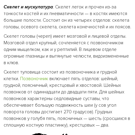
Скелет и мускулатура
. Скелет легок и прочен из-за
тонкости костей и их пневматичности — в костях имеются
большие полости. Состоит он из четырех отделов: скелета
головы, осевого скелета, скелета конечностей и их поясов.
Скелет головы (череп) имеет мозговой и лицевой отделы.
Мозговой отдел крупный, сочленяется с позвоночником
одним мыщелком, как и у рептилий. В лицевом отделе
огромные глазницы и вытянутые челюсти, видоизмененные
в клюв.
Скелет туловища состоит из позвоночника и грудной
клетки.
Позвоночник
включает пять отделов: шейный,
грудной, поясничный, крестцовый и хвостовой. Шейных
позвонков от одиннадцати до двадцати пяти. Для шейных
позвонков характерны седловидные суставы, что
обеспечивает большую подвижность шеи (у сов угол
поворота головы достигает 270 градусов). Грудных
позвонков у голубя пять, поясничных — шесть (сросшихся в
сплошную костную пластинку), крестцовых — два.