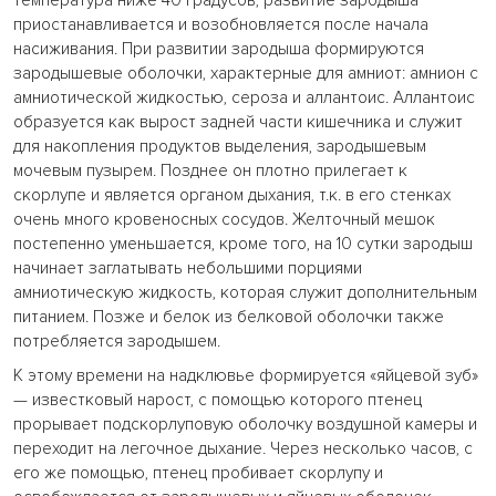
температура ниже 40 градусов, развитие зародыша
приостанавливается и возобновляется после начала
насиживания. При развитии зародыша формируются
зародышевые оболочки, характерные для амниот: амнион с
амниотической жидкостью, сероза и аллантоис. Аллантоис
образуется как вырост задней части кишечника и служит
для накопления продуктов выделения, зародышевым
мочевым пузырем. Позднее он плотно прилегает к
скорлупе и является органом дыхания, т.к. в его стенках
очень много кровеносных сосудов. Желточный мешок
постепенно уменьшается, кроме того, на 10 сутки зародыш
начинает заглатывать небольшими порциями
амниотическую жидкость, которая служит дополнительным
питанием. Позже и белок из белковой оболочки также
потребляется зародышем.
К этому времени на надклювье формируется «яйцевой зуб»
— известковый нарост, с помощью которого птенец
прорывает подскорлуповую оболочку воздушной камеры и
переходит на легочное дыхание. Через несколько часов, с
его же помощью, птенец пробивает скорлупу и