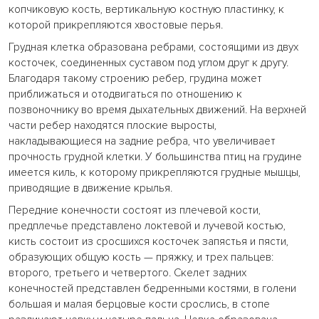
копчиковую кость, вертикальную костную пластинку, к
которой прикрепляются хвостовые перья.
Грудная клетка образована ребрами, состоящими из двух
косточек, соединенных суставом под углом друг к другу.
Благодаря такому строению ребер, грудина может
приближаться и отодвигаться по отношению к
позвоночнику во время дыхательных движений. На верхней
части ребер находятся плоские выросты,
накладывающиеся на задние ребра, что увеличивает
прочность грудной клетки. У большинства птиц на грудине
имеется киль, к которому прикрепляются грудные мышцы,
приводящие в движение крылья.
Передние конечности состоят из плечевой кости,
предплечье представлено локтевой и лучевой костью,
кисть состоит из сросшихся косточек запястья и пясти,
образующих общую кость — пряжку, и трех пальцев:
второго, третьего и четвертого. Скелет задних
конечностей представлен бедренными костями, в голени
большая и малая берцовые кости срослись, в стопе