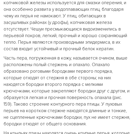
копчиковой железы используется для смазки оперения, и
она особенно развита у водоплавающих птиц, благодаря
чему их перья не намокают. У птиц, обитающих в
засушливых районах (у дрофы), копчиковая железа
отсутствует. Чешуи пресмыкающихся видоизменились в
перьевой покров, легкий, прочный и хорошо сохраняющий
тепло. Перья являются производными эпидермиса, в их
состав входит устойчивый и прочный белок кератин.
Часть пера, погруженная в кожу, называется очином, выше
расположены полый стержень и опахало. Опахало
образовано роговыми бородками первого порядка,
которые отходят от стержня в обе стороны; на них
находятся бородки второго порядка с мелкими
крючочками, которые закрепляют бородки друг с другом, и
образуется легкая и прочная поверхность опахала (рис.
159). Таково строение контурного пера птицы. У пуховых
перьев на коротком стержне находятся длинные и тонкие,
не сцепленные крючочками бородки, пух не имеет стержня,
бородки отходят от общего основания.
На крыльях птицы находятся очень крупные перья, которые