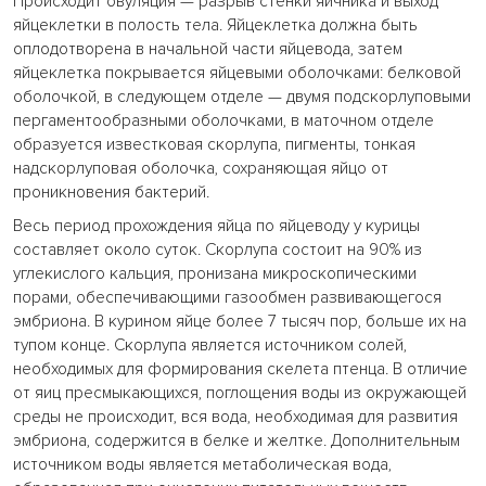
Происходит овуляция — разрыв стенки яичника и выход
яйцеклетки в полость тела. Яйцеклетка должна быть
оплодотворена в начальной части яйцевода, затем
яйцеклетка покрывается яйцевыми оболочками: белковой
оболочкой, в следующем отделе — двумя подскорлуповыми
пергаментообразными оболочками, в маточном отделе
образуется известковая скорлупа, пигменты, тонкая
надскорлуповая оболочка, сохраняющая яйцо от
проникновения бактерий.
Весь период прохождения яйца по яйцеводу у курицы
составляет около суток. Скорлупа состоит на 90% из
углекислого кальция, пронизана микроскопическими
порами, обеспечивающими газообмен развивающегося
эмбриона. В курином яйце более 7 тысяч пор, больше их на
тупом конце. Скорлупа является источником солей,
необходимых для формирования скелета птенца. В отличие
от яиц пресмыкающихся, поглощения воды из окружающей
среды не происходит, вся вода, необходимая для развития
эмбриона, содержится в белке и желтке. Дополнительным
источником воды является метаболическая вода,