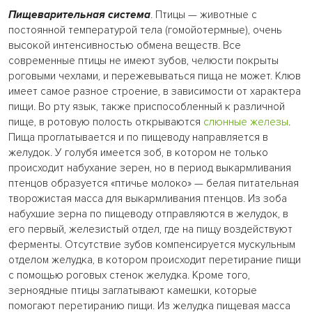
Пищеварительная система
. Птицы — животные с
постоянной температурой тела (гомойотермные), очень
высокой интенсивностью обмена веществ. Все
современные птицы не имеют зубов, челюсти покрыты
роговыми чехлами, и пережевываться пища не может. Клюв
имеет самое разное строение, в зависимости от характера
пищи. Во рту язык, также приспособленный к различной
пище, в ротовую полость открываются
слюнные железы
.
Пища проглатывается и по пищеводу направляется в
желудок. У голубя имеется зоб, в котором не только
происходит набухание зерен, но в период выкармливания
птенцов образуется «птичье молоко» — белая питательная
творожистая масса для выкармливания птенцов. Из зоба
набухшие зерна по пищеводу отправляются в желудок, в
его первый, железистый отдел, где на пищу воздействуют
ферменты. Отсутствие зубов компенсируется мускульным
отделом желудка, в котором происходит перетирание пищи
с помощью роговых стенок желудка. Кроме того,
зерноядные птицы заглатывают камешки, которые
помогают перетиранию пищи. Из желудка пищевая масса