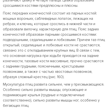
различают цевку и четыре пальца. Цевка образована
сросшимися костями предплюсны и плюсны.
Пояс передних конечностей состоит из парных костей:
мощных вороньих, саблевидных лопаток, лежащих на
ребрах, и ключиц, которые срослись в нижней части и
образовали вилочку, характерную для птиц. Пояс задних
конечностей образован парными сросшимися костями:
подвздошными, седалищными и лобковыми. Причем таз птиц
открытый, седалищные и лобковые кости не срастаются,
связано это с откладыванием крупных яиц. В связи с тем,
что основная нагрузка при ходьбе приходится на задние
конечности, тазовые кости массивные, прочно срастаются
с задними грудными, поясничными, крестцовыми
позвонками, а также с частью хвостовых позвонков,
образуя сложный крестец (рис. 160).
Мускулатура птиц развита сильнее, чем у пресмыкающихся.
Особенно сильно развиты мышцы, опускающие и
поднимающие крылья (грудные и подключичные
соответственно), сильно развиты мышцы ног, особенно у
бегающих птиц.