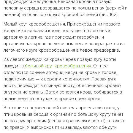
предсердия и желудочка. Венозная кровь в правую
половину сердца возвращается по полым венам (верхней и
нижней) из большого круга кровообращения (рис. 162).
Малый круг кровообращения. При сокращении правого
желудочка венозная кровь поступает по легочным
артериям в легкие, где происходит газообмен, и
артериальная кровь по легочным венам возвращается из
легочного круга кровообращения в левое предсердие.
Из левого желудочка кровь через правую дугу аорты
выходит в
большой круг кровообращения
. От нее
отделяются сонные артерии, несущие кровь к голове,
подключичные — к верхним конечностям. Правая дуга
аорты переходит в спинную аорту, обеспечивая кровью
внутренние органы. Затем венозная кровь собирается в
полые вены и поступает в правое предсердие.
В отличие от кровеносной системы пресмыкающихся, у
птиц кровь из сердца к органам по большому кругу течет
не по двум артериям (левая и правая дуги аорты), а только
по правой. У эмбрионов птиц закладываются обе дуги