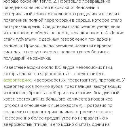
хорошо сохранял тепло. 2. Произошло превращение
передних конечностей в крылья. 3. Венозный и
артериальный кровоток полностью разделился в связи с
появлением полной перегородки в сердце, которое стало
четырехкамерным. Следствием стало резкое увеличение
интенсивности обмена веществ, теплокровность. 4. Легкие
стали губчатыми, с двойным газообменом при вдохе и
выдохе. 5. Произошло дальнейшее развития нервной
системы, в первую очередь полосатых тел больших
полушарий и мозжечка.
Известны находки около 100 видов мезозойских птиц,
которых делят на ящерохвостых – представитель
археоптерикс
, и веерохвостых, представитель протоавис. У
археоптерикса помимо зубов, трех пальцев, выступающих
из крыльев, брюшных ребер и зачатка киля был длинный
хвост, состоящий из большого количества позвонков
(отсюда и отношение к ящерохвостым). Протоавис по
сравнению с археоптериксом имел строение скелета
несравненно более продвинутое по направлению к
веерохвостым птицам, и его можно считать одним из