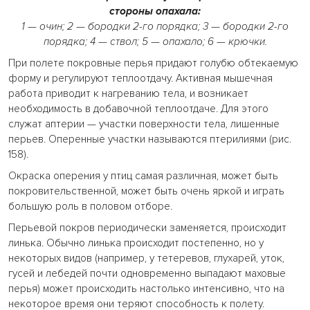
стороны опахала:
1 — очин; 2 — бородки 2-го порядка; 3 — бородки 2-го
порядка; 4 — ствол; 5 — опахало; 6 — крючки.
При полете покровные перья придают голубю обтекаемую
форму и регулируют теплоотдачу. Активная мышечная
работа приводит к нагреванию тела, и возникает
необходимость в добавочной теплоотдаче. Для этого
служат аптерии — участки поверхности тела, лишенные
перьев. Оперенные участки называются птерилиями (рис.
158).
Окраска оперения у птиц самая различная, может быть
покровительственной, может быть очень яркой и играть
большую роль в половом отборе.
Перьевой покров периодически заменяется, происходит
линька. Обычно линька происходит постепенно, но у
некоторых видов (например, у тетеревов, глухарей, уток,
гусей и лебедей почти одновременно выпадают маховые
перья) может происходить настолько интенсивно, что на
некоторое время они теряют способность к полету.