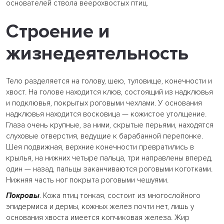
основателей ствола веерохвостых птиц.
Строение и
жизнедеятельность
Тело разделяется на голову, шею, туловище, конечности и
хвост. На голове находится клюв, состоящий из надклювья
и подклювья, покрытых роговыми чехлами. У основания
надклювья находится восковица — кожистое утолщение.
Глаза очень крупные, за ними, скрытые перьями, находятся
слуховые отверстия, ведущие к барабанной перепонке.
Шея подвижная, верхние конечности превратились в
крылья, на нижних четыре пальца, три направлены вперед,
один — назад, пальцы заканчиваются роговыми коготками.
Нижняя часть ног покрыта роговыми чешуями.
Покровы
. Кожа птиц тонкая, состоит из многослойного
эпидермиса и дермы, кожных желез почти нет, лишь у
основания хвоста имеется копчиковая железа. Жир