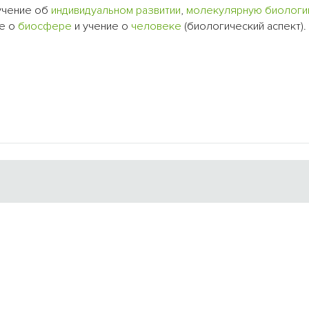
 учение об
индивидуальном развитии
,
молекулярную биолог
ие о
биосфере
и учение о
человеке
(биологический аспект).