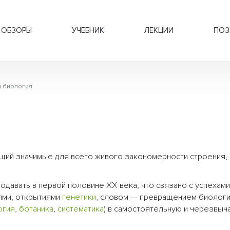
ОБЗОРЫ
УЧЕБНИК
ЛЕКЦИИ
ПОЗ
 биология
ющий значимые для всего живого закономерности строения,
давать в первой половине XX века, что связано с успехами
ями, открытиями
генетики
, словом — превращением биологи
огия
,
ботаника
,
систематика
) в самостоятельную и черезвыч