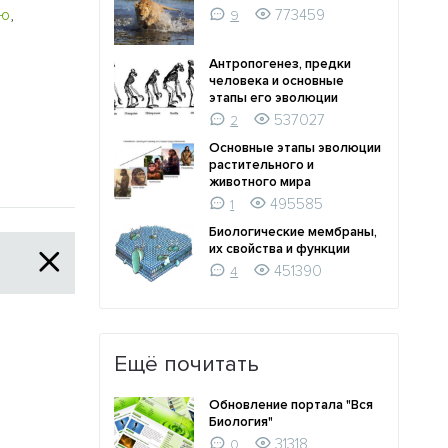
ию
,
773459
9
Антропогенез, предки
человека и основные
этапы его эволюции
537027
2
Основные этапы эволюции
растительного и
животного мира
495585
1
Биологические мембраны,
их свойства и функции
451390
4
Ещё почитать
Обновление портала "Вся
Биология"
31318
0