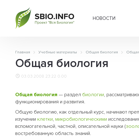
НОВОСТИ
Главная
Учебные материалы
Общая биология
Общая
Общая биология
03.03.2008 23:22
0.00
Общая биология
— раздел
биологии
, рассматрива
функционирования и развития.
Общую биологию, как отдельный курс, начинают препо
изучении
клетки
,
микробиологическими
исследовани
вспомогательной, частной, описательной науки (
зоол
востребованную область знаний.