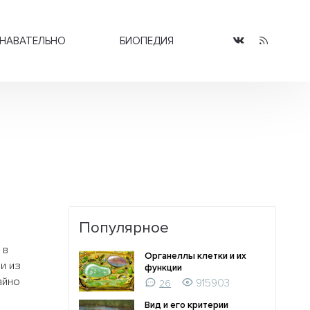
НАВАТЕЛЬНО
БИОПЕДИЯ
Популярное
 в
Органеллы клетки и их
и из
функции
айно
915903
26
Вид и его критерии