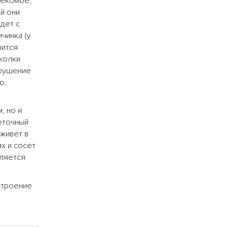
секомое,
й они
дет с
чинка (у
вится
уколки
зрушение
о.
, но и
веточный
 живет в
х и сосет
бляется
строение