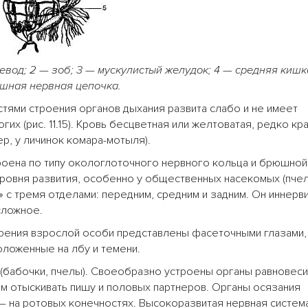
евод; 2
—
зоб; 3
—
мускулистый желудок; 4 — средняя кишк
шная нервная цепочка.
тями строения органов дыхания развита слабо и не имеет
их (рис. 11.15). Кровь бесцветная или желтоватая, редко кра
р, у личинок комара-мотыля).
троена по типу окологлоточного нервного кольца и брюшной
уровня развития, особенно у общественных насекомых (пчел
» с тремя отделами: передним, средним и задним. Он иннерв
сложное.
рения взрослой особи представлены фасеточными глазами,
оложенные на лбу и темени.
абочки, пчелы). Своеобразно устроены органы равновесия
 отыскивать пишу и половых партнеров. Органы осязания
 — на ротовых конечностях. Высокоразвитая нервная систем