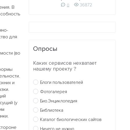
36872
0
ения. В
особность
мно-
ство для
Опросы
мости (во
Каких сервисов нехватает
нашему проекту ?
формы
ельности.
рхних и
Блоги пользователей
азки.
Фотогалерея
щий
Био.Энциклопедия
сущий (у
им
Библиотека
нки.
Каталог биологических сайтов
 стороне
Ничего не нужно