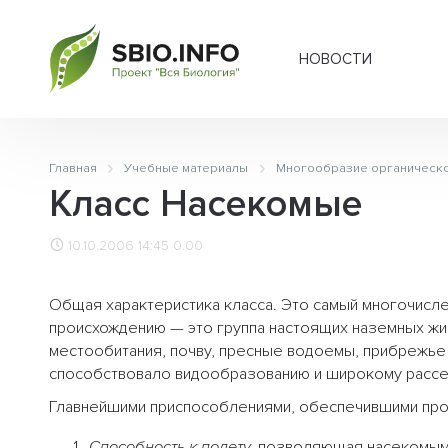
НОВОСТИ
Главная
Учебные материалы
Многообразие органическо
Класс Насекомые
10.10.2006 14:45
0.00
Общая характеристика класса. Это самый многочисле
происхождению — это группа настоящих наземных ж
местообитания, почву, пресные водоемы, прибрежь
способствовало видообразованию и широкому рассе
Главнейшими приспособлениями, обеспечившими про
Способность к полету,
позволяющая насекомым 