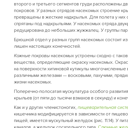
второго и третьего сегментов груди расположены д
покровов. У разных отрядов насекомых строение кры
превращены в жесткие надкрылья. Для полета у них 
спрятаны под надкрыльями. У насекомых отряда двукр
редуцирована до небольших жужжалец. У группы пара
Брюшной отдел у разных групп насекомых состоит из
лишен настоящих конечностей.
Кожные покровы
насекомых устроены сходно с тако
вещества, определяющие окраску насекомых. Окра
на поверхности хитиновой кутикулы многочисленные
различными железами — восковыми, пахучими, прядил
жизни насекомых.
Поперечно-полосатая мускулатура особого развития
крыльев (от пяти до тысячи взмахов в секунду) и коне
Как и у других членистоногих,
пищеварительная сист
кишечника модифицируется в зависимости от пищево
пищей, имеется мускульный желудок (рис. 11.14). У п
каналов, а желудок сосательного типа.
Слюнные жел