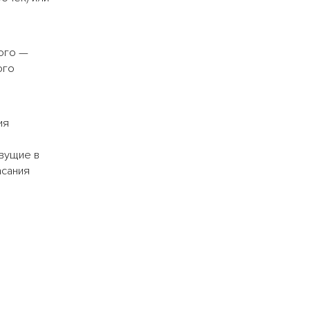
рого —
ого
ия
вущие в
асания