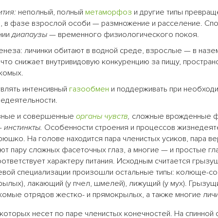
тия:
неполный, полный
метаморфоз
и другие типы превращ
и, в фазе взрослой особи — размножение и расселение. Сп
нии
диапаузы —
временного физиологического покоя.
енеза: личинки обитают в водной среде, взрослые — в назе
, что снижает внутривидовую конкуренцию за пищу, простран
комых.
влять интенсивный
газообмен
и поддерживать при необходи
недеятельности.
ные и совершенные
органы чувств
,
сложные врожденные 
—
инстинкты.
Особенности строения и процессов жизнедеят
юшко. На голове находится пара членистых усиков, пара ве
ют пару сложных фасеточных глаз, а многие — и простые гл
ответствует характеру питания. Исходным считается грызу
щевой специализации произошли остальные типы: колюще-со
крылых), лакающий (у пчел, шмелей), лижущий (у мух). Грызущ
комые отрядов жестко- и прямокрылых, а также многие личи
 которых несет по паре членистых конечностей. На спинной