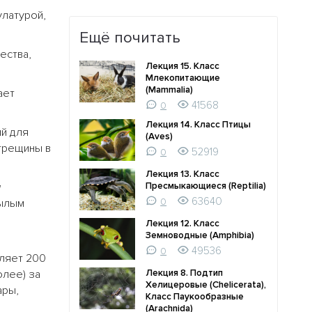
латурой,
Ещё почитать
ества,
Лекция 15. Класс
Млекопитающие
(Mammalia)
ает
41568
0
Лекция 14. Класс Птицы
й для
(Aves)
 трещины в
52919
0
Лекция 13. Класс
а
Пресмыкающиеся (Reptilia)
63640
рылым
0
Лекция 12. Класс
Земноводные (Amphibia)
49536
0
ляет 200
олее) за
Лекция 8. Подтип
Хелицеровые (Chelicerata),
ары,
Класс Паукообразные
(Arachnida)