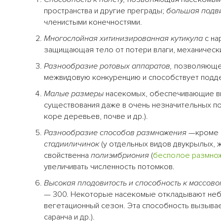
пространства и другие преграды;
большая подв
членистыми конечностями.
Многослойная хитинизированная кутикула
с на
защищающая тело от потери влаги, механическ
Разнообразие ротовых аппаратов,
позволяющее
межвидовую конкуренцию и способствует подд
Малые размеры
насекомых, обеспечивающие в
существования даже в очень незначительных по
коре деревьев, почве и др.).
Разнообразие способов размножения
—кроме 
стадииличинок
(у отдельных видов двукрылых, 
свойственна
полиэмбриония
(
бесполое размно
увеличивать численность потомков.
Высокая плодовитость и способность к массов
— 300. Некоторые насекомые откладывают небо
вегетационный сезон. Эта способность вызывае
саранча и др.).