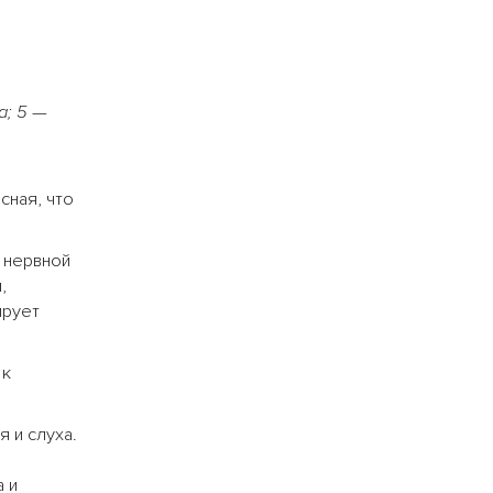
а; 5
—
сная, что
 нервной
,
ирует
 к
 и слуха.
а и