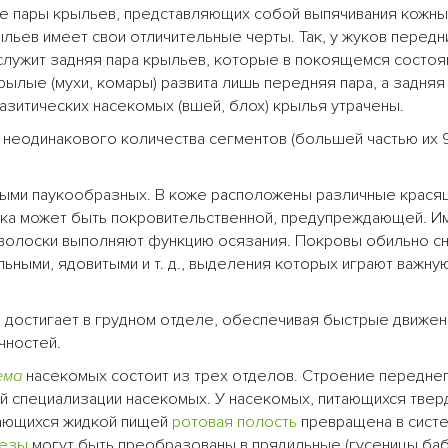
ве пары крыльев, представляющих собой выпячивания кожны
льев имеет свои отличительные черты. Так, у жуков перед
служит задняя пара крыльев, которые в покоящемся состоя
ылые (мухи, комары) развита лишь передняя пара, а задняя
зитических насекомых (вшей, блох) крылья утрачены.
 неодинакового количества сегментов (большей частью их 9
выми паукообразных. В коже расположены различные крася
ска может быть покровительственной, предупреждающей. 
 волоски выполняют функцию осязания. Покровы обильно 
ьными, ядовитыми и т. д., выделения которых играют важну
 достигает в грудном отделе, обеспечивая быстрые движен
чностей.
ема
насекомых состоит из трех отделов. Строение передне
й специализации насекомых. У насекомых, питающихся твер
итающихся жидкой пищей
ротовая полость
превращена в сист
езы
могут быть преобразованы в прядильные (гусеницы баб