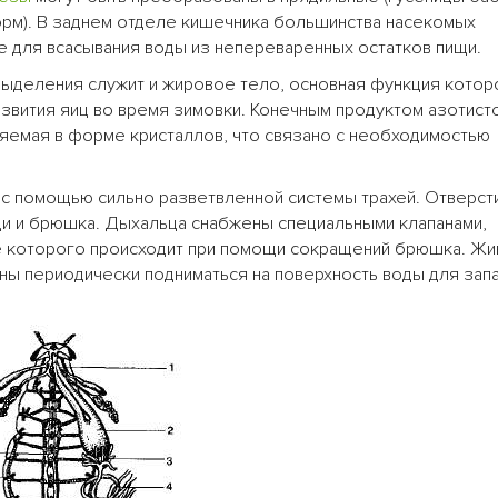
орм). В заднем отделе кишечника большинства насекомых
 для всасывания воды из непереваренных остатков пищи.
 выделения служит и жировое тело, основная функция кото
звития яиц во время зимовки. Конечным продуктом азотист
яемая в форме кристаллов, что связано с необходимостью
с помощью сильно разветвленной системы трахей. Отверст
и и брюшка. Дыхальца снабжены специальными клапанами,
е которого происходит при помощи сокращений брюшка. Жи
ы периодически подниматься на поверхность воды для зап