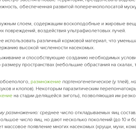
ижность,
обеспеченная развитой поперечнополосатой муску
ружным слоем, содержащим воскоподобные и жировые вещ
их повреждений, воздействия ультрафиолетовых лучей.
 использовать различный кормовой материал, что уменьш
ержанию высокой численности насекомых.
ыживание и способствующие созданию необходимых услови
 размеру пространствах (небольшие обрастания на скалах,
обоеполого,
размножение
партеногенетическое
(у тлей),
н
жуков и клопов). Некоторым паразитическим перепончаток
жение
на стадии делящейся зиготы), позволяющая им резко
ому размножению:
среднее число откладываемых яиц состав
льшое число яиц, но дают несколько поколений (до 10 и б
т массовое появление многих насекомых (хрущи, мухи, ком