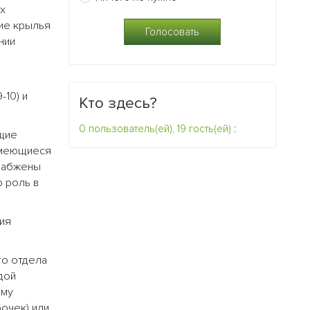
х
ние крылья
нии
-10) и
Кто здесь?
0 пользователь(ей), 19 гость(ей)
:
щие
Имеющиеся
снабжены
ю роль в
ия
го отдела
дой
ему
очек) или