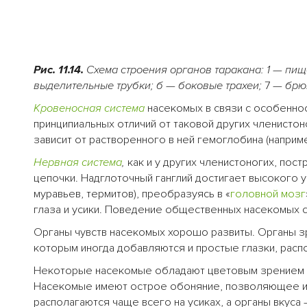
Рис. 11.14.
Схема строения органов таракана: 1
—
пищ
выделительные трубки; б
—
боковые трахеи;
7 —
брю
Кровеносная система
насекомых в связи с особеннос
принципиальных отличий от таковой других членистоног
зависит от растворенного в ней гемоглобина (наприме
Нервная система
,
как и у других членистоногих, пос
цепочки. Надглоточный ганглий достигает высокого 
муравьев, термитов), преобразуясь в «
головной мозг
глаза и усики. Поведение общественных насекомых 
Органы чувств насекомых хорошо развиты. Органы з
которым иногда добавляются и простые глазки, расп
Некоторые насекомые обладают цветовым зрением (б
Насекомые имеют острое обоняние, позволяющее им
располагаются чаще всего на усиках, а органы вкуса