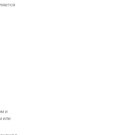
ляется
ом и
м или