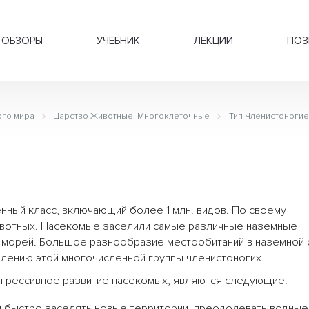
ОБЗОРЫ
УЧЕБНИК
ЛЕКЦИИ
ПОЗ
го мира
Царство Животные. Многоклеточные
Тип Членистоногие
нный класс, включающий более 1 млн. видов. По своему
ивотных. Насекомые заселили самые различные наземные
е морей. Большое разнообразие местообитаний в наземной
лению этой многочисленной группы членистоногих.
грессивное развитие насекомых, являются следующие:
быстро заселять новые территории, преодолевать водные