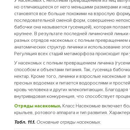
У насекомых с неполным превращением из яиц вылуп
но отличающееся от него меньшими размерами и нед
становятся все больше похожими на взрослую форму.
последовательной сменой форм, совершенно непохож
бабочки она называется гусеницей), которая ползает,
крупнее. В результате последней личиночной линьки 
разных отрядов насекомых с полным превращением 
анатомических структур личинки и использование эт
Регуляция всех стадий метаморфоза происходит при 
У насекомых с полным превращением личинка (гусени
способом и объектами питания. Так, гусеница бабочк
нектар. Кроме того, личинки и взрослые насекомые 
пресных водоемах и питается водорослями и простейш
кровь человека и других млекопитающих. Благодаря 
внутривидовая конкуренция, что способствует процв
Отряды насекомых
.
Класс Насекомые включает бол
крыльев, ротового аппарата и тип развития. Характери
Табл. 11.1.
Основные отряды насекомых.