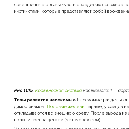
совершенные органы чувств определяют сложное п
инстинктами, которые представляют собой врожденн
Рис 11
.15
.
Кровеносная система
насекомого: 1
—
аорта
Типы развития насекомых.
Насекомые раздельнопо
диморфизмом.
Половые железы
парные, у самцов н
откладываются во внешнюю среду. После выхода из 
полным превращением (метаморфозом).