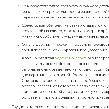
Разнообразие типов постэмбрионального разви
фазе личинки происходит рост и развитие особ
переживать неблагоприятные условия в состоя
Смена среды обитания
на разных стадиях онтог
воздуш-ной (например, стрекозы, комары и др.)
жизни и способствует лучшему выживанию насе
Органы дыхания —
трахеи
— позволяют осущест
время полета) высокий уровень процессов жиз
Хорошо развитая
нервная система
,
разнообраз
индивидуального и общественного поведения 
Тело
насекомых разделено на голову, грудь и бр
две пары нижних челюстей. Кроме того, они име
Строение ротового аппарата разнообразно и со
ротовой аппарат, от которого в результате пи
комаров, клопов, тлей и др.), сосущий (у чешуе
ротовым аппаратом обладают, в частности, насе
Грудной отдел состоит из трех сегментов, каждый из