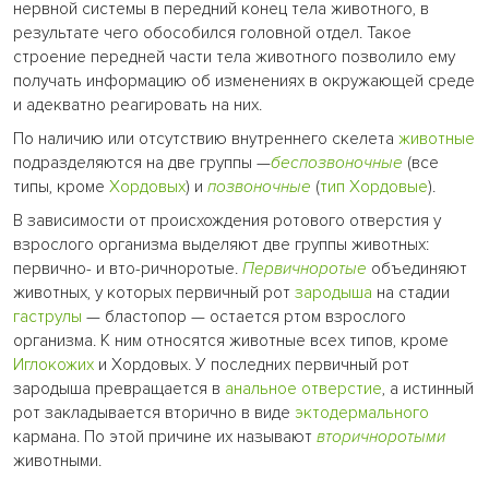
нервной системы в передний конец тела животного, в
результате чего обособился головной отдел. Такое
строение передней части тела животного позволило ему
получать информацию об изменениях в окружающей среде
и адекватно реагировать на них.
По наличию или отсутствию внутреннего скелета
животные
подразделяются на две группы —
беспозвоночные
(все
типы, кроме
Хордовых
) и
позвоночные
(
тип Хордовые
).
В зависимости от происхождения ротового отверстия у
взрослого организма выделяют две группы животных:
первично- и вто-ричноротые.
Первичноротые
объединяют
животных, у которых первичный рот
зародыша
на стадии
гаструлы
— бластопор — остается ртом взрослого
организма. К ним относятся животные всех типов, кроме
Иглокожих
и Хордовых. У последних первичный рот
зародыша превращается в
анальное отверстие
, а истинный
рот закладывается вторично в виде
эктодермального
кармана. По этой причине их называют
вторичноротыми
животными.