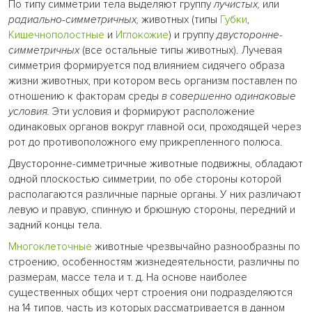
По типу симметрии тела выделяют группу
лучистых,
или
радиально-симметричных,
животных (типы
Губки
,
Кишечнополостные
и
Иглокожие
) и группу
двусторонне-
симметричных
(все остальные типы животных). Лучевая
симметрия формируется под влиянием сидячего образа
жизни животных, при котором весь организм поставлен по
отношению к факторам среды
в совершенно одинаковые
условия.
Эти условия и формируют расположение
одинаковых органов вокруг главной оси, проходящей через
рот до противоположного ему прикрепленного полюса.
Двусторонне-симметричные животные подвижны, обладают
одной плоскостью симметрии, по обе стороны которой
располагаются различные парные органы. У них различают
левую и правую, спинную и брюшную стороны, передний и
задний концы тела.
Многоклеточные
животные чрезвычайно разнообразны по
строению, особенностям жизнедеятельности, различны по
размерам, массе тела и т. д. На основе наиболее
существенных общих черт строения они подразделяются
на 14 типов, часть из которых рассматривается в данном