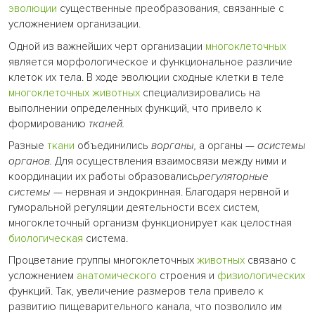
эволюции
существенные преобразования, связанные с
усложнением организации.
Одной из важнейших черт организации
многоклеточных
является морфологическое и функциональное различие
клеток их тела. В ходе эволюции сходные клетки в теле
многоклеточных животных
специализировались на
выполнении определенных функций, что привело к
формированию
тканей.
Разные
ткани
объединились
ворганы,
а органы —
асистемы
органов.
Для осуществления взаимосвязи между ними и
координации их работы образовались
регуляторные
системы
— нервная и эндокринная. Благодаря нервной и
гуморальной регуляции деятельности всех систем,
многоклеточный организм функционирует как целостная
биологическая
система.
Процветание группы многоклеточных
животных
связано с
усложнением
анатомического
строения и
физиологических
функций. Так, увеличение размеров тела привело к
развитию пищеварительного канала, что позволило им