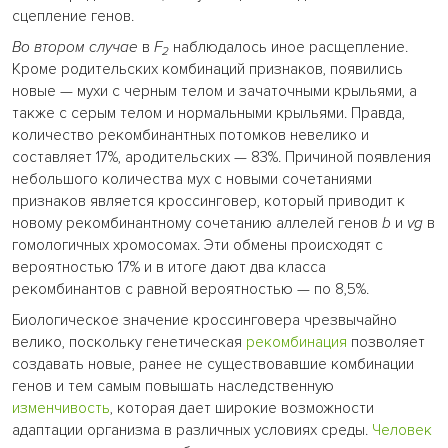
сцепление генов.
Во втором случае
в
F
наблюдалось иное расщепление.
2
Кроме родительских комбинаций признаков, появились
новые — мухи с черным телом и зачаточными крыльями, а
также с серым телом и нормальными крыльями. Правда,
количество рекомбинантных потомков невелико и
составляет 17%, ародительских — 83%. Причиной появления
небольшого количества мух с новыми сочетаниями
признаков является кроссинговер, который приводит к
новому рекомбинантному сочетанию аллелей генов
b
и
vg
в
гомологичных хромосомах. Эти обмены происходят с
вероятностью 17% и в итоге дают два класса
рекомбинантов с равной вероятностью — по 8,5%.
Биологическое значение кроссинговера чрезвычайно
велико, поскольку генетическая
рекомбинация
позволяет
создавать новые, ранее не существовавшие комбинации
генов и тем самым повышать наследственную
изменчивость
, которая дает широкие возможности
адаптации организма в различных условиях среды.
Человек