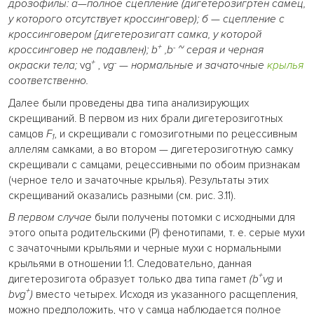
дрозофилы: а—полное сцепление (дигетерозигртен самец,
у которого отсутствует кроссинговер); б
—
сцепление с
кроссинговером {дигетерозигатт самка, у которой
+
-
кроссинговер не подавлен); b
,b
~ серая и черная
+
-
окраски тела;
vg
,
vg
—
нормальные и зачаточные
крылья
соответственно.
Далее были проведены два типа анализирующих
скрещиваний. В первом из них брали дигетерозиготных
самцов
F
, и скрещивали с гомозиготными по рецессивным
1
аллелям самками, а во втором — дигетерозиготную самку
скрещивали с самцами, рецессивными по обоим признакам
(черное тело и зачаточные крылья). Результаты этих
скрещиваний оказались разными (см. рис. 3.11).
В первом случае
были получены потомки с исходными для
этого опыта родительскими (Р) фенотипами, т. е. серые мухи
с зачаточными крыльями и черные мухи с нормальными
крыльями в отношении 1:1. Следовательно, данная
+
дигетерозигота образует только два типа гамет
(b
vg
и
+
bvg
)
вместо четырех. Исходя из указанного расщепления,
можно предположить, что у самца наблюдается полное