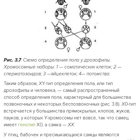
Рис.
3.7
. Схема определения пола у дрозофилы.
Хромосомные наборы: 1
—
соматических клеток; 2
—
сперматозоидов; 3
—
яйцеклеток; 4— потомства.
Таким образом,
XY-тип
определения пола, или тип
дрозофилы и человека, — самый распространенный
способ определения пола, характерный для большинства
позвоночных и некоторых беспозвоночных (рис. 3.8).
Х0-тип
встречается у большинства прямокрылых, клопов, жуков,
пауков, у которых
Y-
хромосомы нет вовсе, так что самец
имеет
генотип
Х0, а самка —
XX.
У птиц, бабочек и пресмыкающихся самцы являются