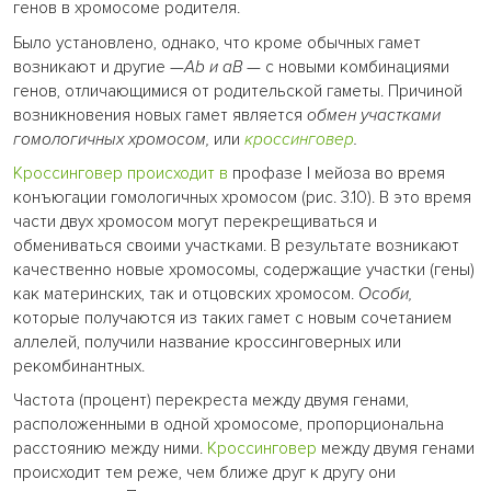
генов в хромосоме родителя.
Было установлено, однако, что кроме обычных гамет
возникают и другие —
Аb и аВ
— с новыми комбинациями
генов, отличающимися от родительской гаметы. Причиной
возникновения новых гамет является
обмен участками
гомологичных хромосом,
или
кроссинговер
.
Кроссинговер происходит в
профазе I мейоза во время
конъюгации гомологичных хромосом (рис. 3.10). В это время
части двух хромосом могут перекрещиваться и
обмениваться своими участками. В результате возникают
качественно новые хромосомы, содержащие участки (гены)
как материнских, так и отцовских хромосом.
Особи,
которые получаются из таких гамет с новым сочетанием
аллелей, получили название кроссинговерных или
рекомбинантных.
Частота (процент) перекреста между двумя генами,
расположенными в одной хромосоме, пропорциональна
расстоянию между ними.
Кроссинговер
между двумя генами
происходит тем реже, чем ближе друг к другу они