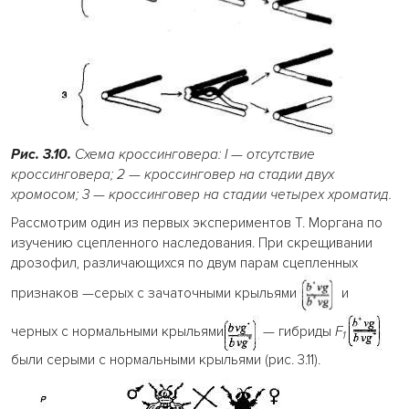
Рис. 3.10.
Схема кроссинговера: I
—
отсутствие
кроссинговера; 2
—
кроссинговер на стадии двух
хромосом; 3
—
кроссинговер на стадии четырех хроматид.
Рассмотрим один из первых экспериментов Т. Моргана по
изучению сцепленного наследования. При скрещивании
дрозофил, различающихся по двум парам сцепленных
признаков —серых с зачаточными крыльями
и
черных с нормальными крыльями
— гибриды
F
1
были серыми с нормальными крыльями (рис. 3.11).