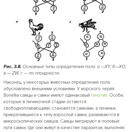
Рис.
3.8.
Основные типы определения пола: a —XY; б
—
ХО;
в — ZW; г
—
по плоидности.
Наконец, у некоторых животных определение пола
обусловлено внешними условиями. У морского червя
Bonellia самцы и самки имеют одинаковый
генотип
. Особи,
которые в личиночной стадии остаются
свободноплавающими, становятся самками, а личинки,
прикрепившиеся к телу взрослой самки, развиваются в
микроскопических самцов. Самцы мигрируют в половые
пути самки, где они живут в качестве паразитов, выполняя