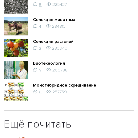
325437
5
Селекция животных
284813
4
Селекция растений
283949
2
Биотехнология
266788
9
Моногибридное скрещивание
257759
0
Ещё почитать