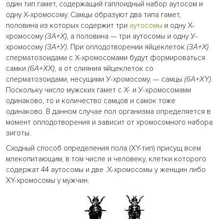
один тип гамет, содержащий гаплоидный набор аутосом и
одну Х-хромосому. Самцы образуют два типа гамет,
половина из которых содержит три
аутосомы
и одну Х-
хромосому
(ЗА+Х),
а половина — три аутосомы и одну У-
хромосому
(ЗА+У).
При оплодотворении яйцеклеток
(ЗА+Х)
сперматозоидами с Х-хромосомами будут формироваться
самки
(6А+ХХ),
а от слияния яйцеклеток со
сперматозоидами, несущими У-хромосому, — самцы
(6A+XY).
Поскольку число мужских гамет с
Х-
и У-хромосомами
одинаково, то и количество самцов и самок тоже
одинаково. В данном случае пол организма определяется в
момент оплодотворения и зависит от хромосомного набора
зиготы.
Сходный способ определения пола (XY-тип) присущ всем
млекопитающим, в том числе и человеку, клетки которого
содержат 44 аутосомы и две .X-хромосомы у женщин либо
XY-хромосомы у мужчин.