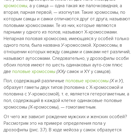
хромосомы
, а у самца — одна такая же палочковидная, а
вторая, парная первой, — изогнутая. Такие хромосомы, по
которым самцы и самки отличаются друг от друга, называют
половыми хромосомами. Те из них, которые являются
парными у одного из полов, называют X-хромосомами.
Непарная половая хромосома, имеющаяся у особей только
одного пола, была названа
У-
хромосомой. Хромосомы, в
отношении которых между самцами и самками нет различий,
называют аутосомами. Следовательно, у дрозофилы особи
обоих полов имеют по шесть одинаковых ауто-сом плюс
две
половые хромосомы
(ХХу
самок и XY у самцов).
Пол, содержащий различные
половые хромосомы
(X
и
У),
образует гаметы двух типов (половина с X-хромосомой и
половина с У-хромосомой), т. е, является гетерогаметным, а
пол, содержащий в каждой клетке одинаковые половые
хромосомы
(Х-
хромосомы), — гомогаметным.
От чего же зависит рождение мужских и женских особей?
Рассмотрим это на примере определения пола у
дрозофилы (рис. 3.7). В ходе мейоза у самок образуется