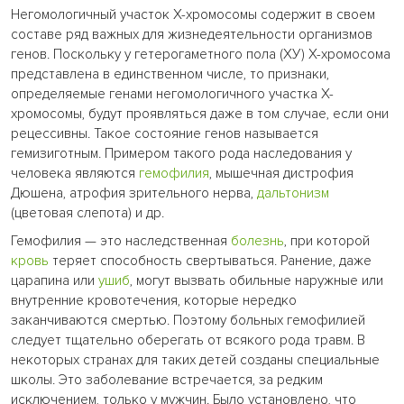
Негомологичный участок Х-хромосомы содержит в своем
составе ряд важных для жизнедеятельности организмов
генов. Поскольку у гетерогаметного пола (ХУ) Х-хромосома
представлена в единственном числе, то признаки,
определяемые генами негомологичного участка Х-
хромосомы, будут проявляться даже в том случае, если они
рецессивны. Такое состояние генов называется
гемизиготным. Примером такого рода наследования у
человека являются
гемофилия
, мышечная дистрофия
Дюшена, атрофия зрительного нерва,
дальтонизм
(цветовая слепота) и др.
Гемофилия — это наследственная
болезнь
, при которой
кровь
теряет способность свертываться. Ранение, даже
царапина или
ушиб
, могут вызвать обильные наружные или
внутренние кровотечения, которые нередко
заканчиваются смертью. Поэтому больных гемофилией
следует тщательно оберегать от всякого рода травм. В
некоторых странах для таких детей созданы специальные
школы. Это заболевание встречается, за редким
исключением, только у мужчин. Было установлено, что