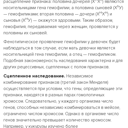
H
h
расщепление признака: половина дочерей (Х
Х
) являются
h
носительницами гена гемофилии, а половина сыновей (X
У)
H
H
— гемофиликами; вторая половина — дочери (Х
Х
) и
H
сыновья (Х
У) — окажутся здоровыми. Таким образом,
гемофилия, передаваемая через женщин, проявляется у
половины их сыновей.
Фенотипическое проявление гемофилии у девочек будет
наблюдаться в том случае, если мать девочки является
носительницей гена гемофилии, а отец — гемофиликом.
Подобная закономерность наследования характерна и для
других рецессивных, сцепленных с полом признаков.
Сцепленное наследование.
Независимое
комбинирование признаков (третий закон Менделя)
осуществляется при условии, что гены, определяющие эти
признаки, находятся в разных парах гомологичных
хромосом. Следовательно, у каждого организма число
генов, способных независимо комбинироваться в мейозе,
ограничено числом хромосом. Однако в организме число
генов значительно превышает количество хромосом.
Например, у кукурузы изучено более