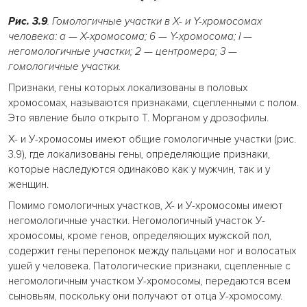
Рис. 3.9
. Гомологичные участки в Х- и Y-хромосомах
человека: а — Х-хромосома; 6
—
Y-хромосома; I —
негомологичные участки; 2
—
центромера; 3
—
гомологичные участки.
Признаки, гены которых локализованы в половых
хромосомах, называются признаками, сцепленными с полом.
Это явление было открыто Т. Морганом у дрозофилы.
Х- и У-хромосомы имеют общие гомологичные участки (рис.
3.9), где локализованы гены, определяющие признаки,
которые наследуются одинаково как у мужчин, так и у
женщин.
Помимо гомологичных участков,
Х-
и У-хромосомы имеют
негомологичные участки. Негомологичный участок У-
хромосомы, кроме генов, определяющих мужской пол,
содержит гены перепонок между пальцами ног и волосатых
ушей у человека. Патологические признаки, сцепленные с
негомологичным участком У-хромосомы, передаются всем
сыновьям, поскольку они получают от отца У-хромосому.