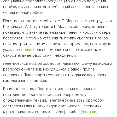
специально проводит гибридизацию с целью получения
необходимых вариантов комбинаций для использования в
селекционной работе.
Понятие о генетической карте. Т. Морган и его сотрудники
К. Бриджес, А. Стертеванти Г. Меллер экспериментально
показали, что знание явлений сцепления и кроссинговера
позволяет не только установить группу сцепления генов,
но и построить генетические карты хромосом, на которых
указаны
порядок
расположения генов в хромосоме и
относительные расстояния между ними.
Генетической картой хромосом
называют схему взаимного
расположения генов, находящихся в одной группе
сцепления. Такие карты составляются для каждой пары
гомологичных хромосом.
Возможность подобного картирования основана на
постоянстве процента кроссинговера между
определенными генами. Генетические карты хромосом
составлены для многих видов организмов: насекомых
(дрозофила, комар, таракан и др.), грибов (
дрожжи
,