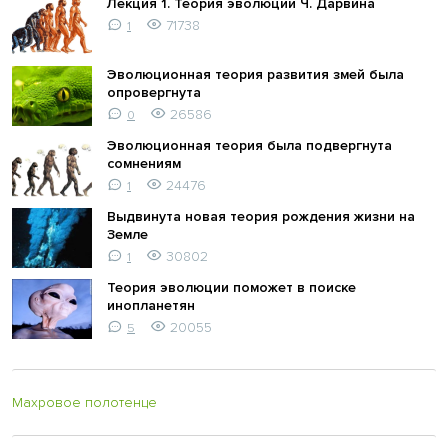
Лекция 1. Теория эволюции Ч. Дарвина
71738
1
Эволюционная теория развития змей была
опровергнута
26586
0
Эволюционная теория была подвергнута
сомнениям
24476
1
Выдвинута новая теория рождения жизни на
Земле
30802
1
Теория эволюции поможет в поиске
инопланетян
20055
5
Махровое полотенце