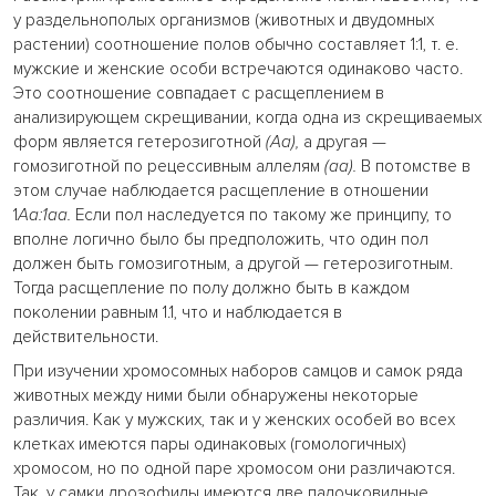
у раздельнополых организмов (животных и двудомных
растении) соотношение полов обычно составляет 1:1, т. е.
мужские и женские особи встречаются одинаково часто.
Это соотношение совпадает с расщеплением в
анализирующем скрещивании, когда одна из скрещиваемых
форм является гетерозиготной
(Аа),
а другая —
гомозиготной по рецессивным аллелям
(аа).
В потомстве в
этом случае наблюдается расщепление в отношении
1
Аа:1аа.
Если пол наследуется по такому же принципу, то
вполне логично было бы предположить, что один пол
должен быть гомозиготным, а другой — гетерозиготным.
Тогда расщепление по полу должно быть в каждом
поколении равным 1.1, что и наблюдается в
действительности.
При изучении хромосомных наборов самцов и самок ряда
животных между ними были обнаружены некоторые
различия. Как у мужских, так и у женских особей во всех
клетках имеются пары одинаковых (гомологичных)
хромосом, но по одной паре хромосом они различаются.
Так, у самки дрозофилы имеются две палочковидные