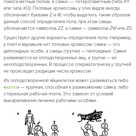
гомога-метным полом, а самки —- гетерогаметным (типа
XY
или типа
ХО).
Половые хромосомы у этих видов иногда
обозначают буквами Z и
W,
чтобы выделить таким образом
данный способ определения пола; при этом самцы
обозначаются символом
ZZ,
а самки — символом
ZW
или
Z0.
Существуют другие варианты определения пола. Например,
у пчел и муравьев нет половых хромосом: самки — это
диплоидные особи, а самцы (трутни) — гаплоидные. Самки
развиваются из оплодотворенных яиц, а трутни — из
неоплодотворенных. В процессе сперматогенеза у трутней
не происходит редукции числа хромосом.
Из оплодотворенной яйцеклетки может развиваться либо
«
матка
» — крупная, способная к размножению самка, либо
стерильная рабочая пчела. Это зависит от условий
выкармливания личинки рабочими особями.