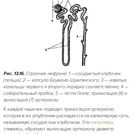
Рис. 13.16.
Строение нефрона: 1 —сосудистый клубочек
(тельце); 2
—
капсула Боумена-Шумлянского; 3
—
извитые
канальцы первого и второго порядка соответственно; 4
—
собирательный пробок; 5
—
петля Генле; приносящая (б) и
выносящая (7) артериолы.
К каждой чашечке подходит
приносящая артериола,
которая в ее углублении распадается на капиллярную сеть,
называемую
сосудистым клубочком.
Эти
капилляры
,
сливаясь, образуют
выносящую артериолу,
диаметр