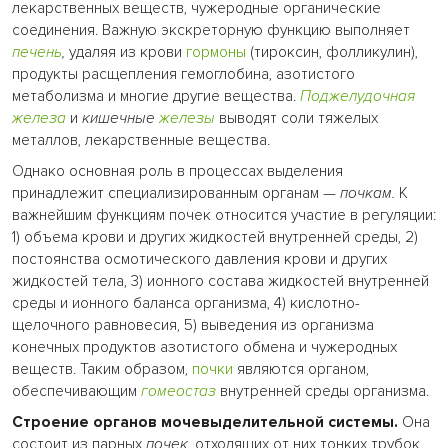
лекарственных веществ, чужеродные органические
соединения. Важную экскреторную функцию выполняет
печень
,
удаляя из крови
гормоны
(тироксин, фолликулин),
продукты расщепления гемоглобина, азотистого
метаболизма и многие другие вещества.
Поджелудочная
железа
и
кишечные
железы
выводят соли тяжелых
металлов, лекарственные вещества.
Однако основная роль в процессах выделения
принадлежит специализированным органам —
почкам.
К
важнейшим функциям почек относится участие в регуляции:
1) объема крови и других жидкостей внутренней среды, 2)
постоянства осмотического давления крови и других
жидкостей тела, 3) ионного состава жидкостей внутренней
среды и ионного баланса организма, 4) кислотно-
щелочного равновесия, 5) выведения из организма
конечных продуктов азотистого обмена и чужеродных
веществ. Таким образом,
почки
являются органом,
обеспечивающим
гомеостаз
внутренней среды организма.
Строение органов мочевыделительной системы.
Она
состоит из парных
почек,
отходящих от них тонких трубок