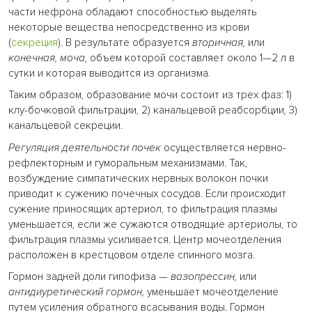
части нефрона обладают способностью выделять
некоторые вещества непосредственно из крови
(
секреция
). В результате образуется
вторичная,
или
конечная, моча,
объем которой составляет около 1—2 л в
сутки и которая выводится из организма.
Таким образом, образование мочи состоит из трех фаз: 1)
клу-бочковой фильтрации, 2) канальцевой реабсорбции, 3)
канальцевой секреции.
Регуляция деятельности почек
осуществляется нервно-
рефлекторным и гуморальным механизмами. Так,
возбуждение симпатических нервных волокон почки
приводит к сужению почечных сосудов. Если происходит
сужение приносящих артериол, то фильтрация плазмы
уменьшается, если же сужаются отводящие артериолы, то
фильтрация плазмы усиливается. Центр мочеотделения
расположен в крестцовом отделе спинного мозга.
Гормон задней доли гипофиза —
вазопрессин,
или
антидиуретический гормон,
уменьшает мочеотделение
путем усиления обратного всасывания воды. Гормон