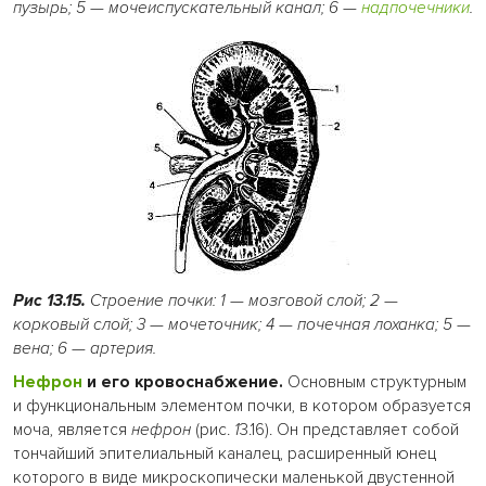
пузырь; 5 — мочеиспускательный канал; 6 —
надпочечники
.
Рис 13.15.
Строение почки: 1 — мозговой слой; 2
—
корковый слой; 3
—
мочеточник; 4
—
почечная лоханка; 5
—
вена; 6 — артерия.
Нефрон
и его кровоснабжение.
Основным структурным
и функциональным элементом почки, в котором образуется
моча, является
нефрон
(рис.
1
3.16). Он представляет собой
тончайший эпителиальный каналец, расширенный юнец
которого в виде микроскопически маленькой двустенной