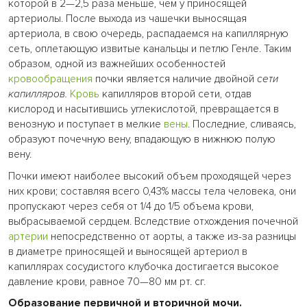
которой в 2—2,5 раза меньше, чем у приносящей
артериолы. После выхода из чашечки выносящая
артериола, в свою очередь, распадаемся на капиллярную
сеть, оплетающую извитые канальцы и петлю Генле. Таким
образом, одной из важнейших особенностей
кровообращения
почки является наличие двойной
сети
капилляров.
Кровь
капилляров второй сети, отдав
кислород и насытившись углекислотой, превращается в
венозную и поступает в мелкие
вены
. Последние, сливаясь,
образуют почечную вену, впадающую в нижнюю полую
вену.
Почки имеют наиболее высокий объем проходящей через
них крови; составляя всего 0,43% массы тела человека, они
пропускают через себя от 1/4 до 1/5 объема крови,
выбрасываемой сердцем. Вследствие отхождения почечной
артерии
непосредственно от аорты, а также из-за разницы
в диаметре приносящей и выносящей артериол в
капиллярах сосудистого клубочка достигается высокое
давление крови, равное 70—80 мм рт. сг.
Образование первичной и вторичной мочи.