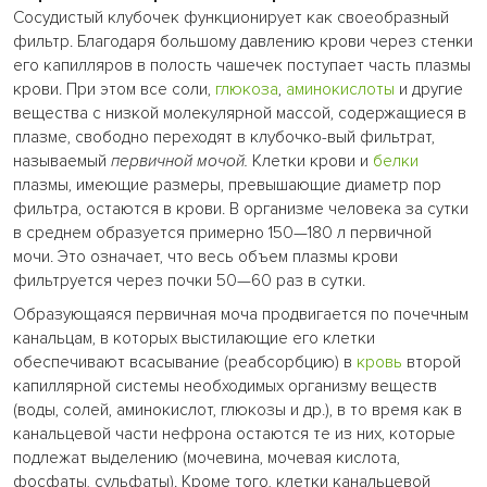
Сосудистый клубочек функционирует как своеобразный
фильтр. Благодаря большому давлению крови через стенки
его капилляров в полость чашечек поступает часть плазмы
крови. При этом все соли,
глюкоза
,
аминокислоты
и другие
вещества с низкой молекулярной массой, содержащиеся в
плазме, свободно переходят в клубочко-вый фильтрат,
называемый
первичной мочой.
Клетки крови и
белки
плазмы, имеющие размеры, превышающие диаметр пор
фильтра, остаются в крови. В организме человека за сутки
в среднем образуется примерно 150—180 л первичной
мочи. Это означает, что весь объем плазмы крови
фильтруется через почки 50—60 раз в сутки.
Образующаяся первичная моча продвигается по почечным
канальцам, в которых выстилающие его клетки
обеспечивают всасывание (реабсорбцию) в
кровь
второй
капиллярной системы необходимых организму веществ
(воды, солей, аминокислот, глюкозы и др.), в то время как в
канальцевой части нефрона остаются те из них, которые
подлежат выделению (мочевина, мочевая кислота,
фосфаты, сульфаты). Кроме того, клетки канальцевой