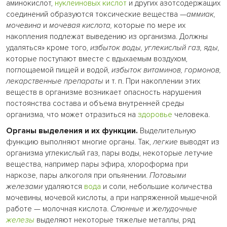
аминокислот,
нуклеиновых кислот
и других азотсодержащих
соединений образуются токсические вещества —
аммиак,
мочевина
и
мочевая кислота,
которые по мере их
накопления подлежат выведению из организма. Должны
удаляться» кроме того,
избыток воды, углекислый газ, яды,
которые поступают вместе с вдыхаемым воздухом,
поглощаемой пищей и водой,
избыток витаминов, гормонов,
лекарственные препараты
и т. п. При накоплении этих
веществ в организме возникает опасность нарушения
постоянства состава и объема внутренней среды
организма, что может отразиться на
здоровье
человека.
Органы выделения и их функции.
Выделительную
функцию выполняют многие органы. Так,
легкие
выводят из
организма углекислый газ, пары воды, некоторые летучие
вещества, например пары эфира, хлороформа при
наркозе, пары алкоголя при опьянении.
Потовыми
железами
удаляются
вода
и соли, небольшие количества
мочевины, мочевой кислоты, а при напряженной мышечной
работе — молочная кислота.
Слюнные
и
желудочные
железы
выделяют некоторые тяжелые металлы, ряд