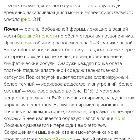
—
мочеточников, мочевого пузыря
— резервуара для
временно накапливающейся мочи, и
мочеиспускательного
канала
(
рис
. 13.14).
Почки
— органы бобовидной формы, лежащие в задней
части
брюшной полости
по обеим сторонам позвоночника.
Правая
почка
обычно расположена на 2—3 см ниже левой.
Вогнутый край почки имеет борозду —
ворота почки,
через
которые проходят мочеточник, нервы, кровеносные и
лимфатические сосуды. Снаружи каждая почка одета
плотной гладкой эластичной соединительнотканной
капсулой. Под капсулой выделяются два слоя: наружный,
более темный —
корковое вещество,
и внутренний, более
светлый—
мозговое вещество
(рис. 13.15). В мозговом
веществе различают 15-16 почечных пирамид, разделенных
корковым веществом. Верхушки пирамид примыкают к
почечным чашкам, которые, сливаясь, образуют
почечную
лоханку.
В нее изливается образующаяся в почке
моча
.
Лоханка суживается и переходит
вмочеточник.
Сокращениями мышечной стенки мочеточника моча
продвигается
в
мочевой пузырь
— полый орган с хорошо