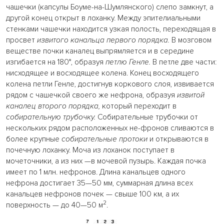
чашечки (капсулы Боуме-на-Шумлянского) слепо замкнут, а
другой конец открыт в лоханку. Между эпителиальными
стенками чашечки находится узкая полость, переходящая в
просвет
извитого канальца первого порядка.
В мозговом
веществе почки каналец выпрямляется и в середине
изгибается на 180°, образуя
петлю Генле.
В петле две части:
нисходящее и восходящее колена. Конец восходящего
колена петли Генле, достигнув коркового слоя, извивается
рядом с чашечкой своего же нефрона, образуя
извитой
каналец второго порядка,
который переходит в
собирательную трубочку.
Собирательные трубочки от
нескольких рядом расположенных не-фронов сливаются в
более крупные
собирательные протоки
и открываются в
почечную лоханку. Моча из лоханок поступает в
мочеточники, а из них —в мочевой пузырь. Каждая почка
имеет по 1 млн. нефронов. Длина канальцев одного
нефрона достигает 35—50 мм, суммарная длина всех
канальцев нефронов почек — свыше 100 км, а их
2
поверхность — до 40—50 м
.