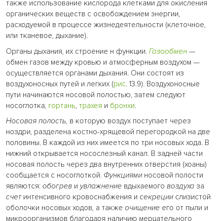
также использование кислорода клетками для окисления
органических веществ с освобождением энергии,
расходуемой в процессе жизнедеятельности (клеточное,
или тканевое, дыхание).
Органы дыхания, их строение н функции.
Газообмен
—
обмен газов между кровью и атмосферным воздухом
—
осуществляется органами дыхания. Они состоят из
воздухоносных путей и легких (
рис
. 13.9). Воздухоносные
пути начинаются носовой полостью, затем следуют
носоглотка,
гортань
,
трахея
и
бронхи
.
Носовая полость,
в которую воздух поступает через
ноздри, разделена костно-хрящевой перегородкой на две
половины. В каждой из них имеется по три носовых хода. В
нижний открывается носослезный канал. В задней части
носовая полость через два внутренних отверстия (хоаны)
сообщается с носоглоткой.
Функциями
носовой полости
являются:
обогрев
и
увлажнение
вдыхаемого
воздуха
за
счет
интенсивного кровоснабжения и
секреции
слизистой
оболочки носовых ходов, а также
очищение
его от пыли и
микроорганизмов благодаря наличию мерцательного