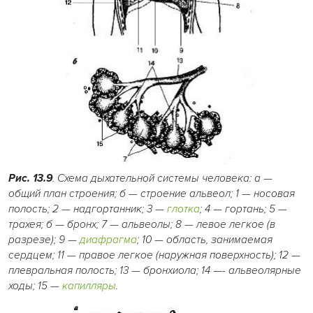
Рис. 13.9
. Схема дыхательной системы человека: а —
общий план строения; б — строение альвеол; 1 — носовая
полость; 2 — надгортанник; 3 —
глотка
; 4 — гортань; 5
—
трахея; б — бронх; 7 — альвеолы; 8 — левое легкое (в
разрезе); 9 —
диафрагма
; 10 — область, занимаемая
сердцем; 11 — правое легкое (наружная поверхность); 12 —
плевральная полость; 13 — бронхиола; 14
—-
альвеолярные
ходы; 15 —
капилляры
.