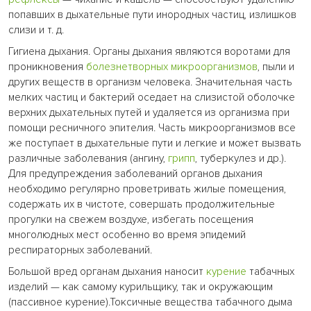
попавших в дыхательные пути инородных частиц, излишков
слизи и т. д.
Гигиена дыхания. Органы дыхания являются воротами для
проникновения
болезнетворных микроорганизмов
, пыли и
других веществ в организм человека. Значительная часть
мелких частиц и бактерий оседает на слизистой оболочке
верхних дыхательных путей и удаляется из организма при
помощи ресничного эпителия. Часть микроорганизмов все
же поступает в дыхательные пути и легкие и может вызвать
различные заболевания (ангину,
грипп
, туберкулез и др.).
Для предупреждения заболеваний органов дыхания
необходимо регулярно проветривать жилые помещения,
содержать их в чистоте, совершать продолжительные
прогулки на свежем воздухе, избегать посещения
многолюдных мест особенно во время эпидемий
респираторных заболеваний.
Большой вред органам дыхания наносит
курение
табачных
изделий — как самому курильщику, так и окружающим
(пассивное курение).Токсичные вещества табачного дыма