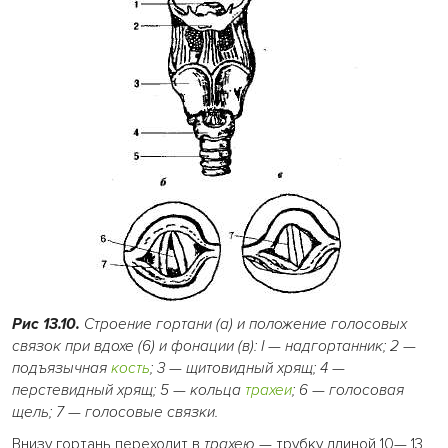
Рис 13.10.
Строение гортани (а) и положение голосовых
связок при вдохе (6) и фонации (в): I — надгортанник; 2
—
подъязычная
кость
; 3 — щитовидный хрящ; 4
—
перстевидный хрящ; 5 — кольца
трахеи
; 6
—
голосовая
щель; 7 — голосовые связки.
Внизу гортань переходит в
трахею
— трубку длиной 10— 13