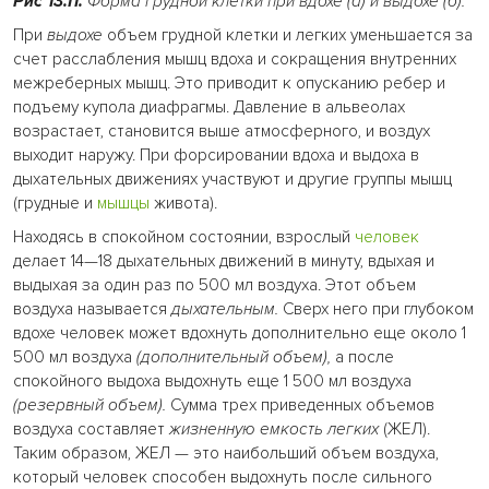
Рис 13.11.
Форма грудной клетки при вдохе (а) и выдохе (б).
При
выдохе
объем грудной клетки и легких уменьшается за
счет расслабления мышц вдоха и сокращения внутренних
межреберных мышц. Это приводит к опусканию ребер и
подъему купола диафрагмы. Давление в альвеолах
возрастает, становится выше атмосферного, и воздух
выходит наружу. При форсировании вдоха и выдоха в
дыхательных движениях участвуют и другие группы мышц
(грудные и
мышцы
живота).
Находясь в спокойном состоянии, взрослый
человек
делает 14—18 дыхательных движений в минуту, вдыхая и
выдыхая за один раз по 500 мл воздуха. Этот объем
воздуха называется
дыхательным.
Сверх него при глубоком
вдохе человек может вдохнуть дополнительно еще около 1
500 мл воздуха
(дополнительный объем),
а после
спокойного выдоха выдохнуть еще 1 500 мл воздуха
(резервный объем).
Сумма трех приведенных объемов
воздуха составляет
жизненную емкость легких
(ЖЕЛ).
Таким образом, ЖЕЛ — это наибольший объем воздуха,
который человек способен выдохнуть после сильного