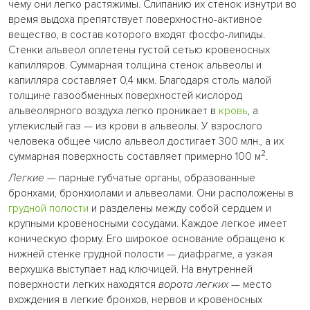
чему они легко растяжимы. Слипанию их стенок изнутри во
время выдоха препятствует поверхностно-активное
вещество, в состав которого входят фосфо-липиды.
Стенки альвеол оплетены густой сетью кровеносных
капилляров. Суммарная толщина стенок альвеолы и
капилляра составляет 0,4 мкм. Благодаря столь малой
толщине газообменных поверхностей кислород
альвеолярного воздуха легко проникает в
кровь
, а
углекислый газ — из крови в альвеолы. У взрослого
человека общее число альвеол достигает 300 млн., а их
2
суммарная поверхность составляет примерно 100 м
.
Легкие
— парные губчатые органы, образованные
бронхами, бронхиолами и альвеолами. Они расположены в
грудной полости
и разделены между собой сердцем и
крупными кровеносными сосудами. Каждое легкое имеет
коническую форму. Его широкое основание обращено к
нижней стенке грудной полости — диафрагме, а узкая
верхушка выступает над ключицей. На внутренней
поверхности легких находятся
ворота легких
— место
вхождения в легкие бронхов, нервов и кровеносных