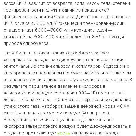
вдоха. ЖЕЛ зависит от возраста, пола, массы тела, степени
тренированности и служит одним из показателей
физического развития человека. Для взрослого человека
ЖЕЛ близка к 3500 мл. У физически тренированных лиц
она достигает 6000—7000 мл, у курящих людей —
снижается на 300—400 мл. Определяют ЖЕЛ с помощью
прибора спирометра.
Газообмен в легких и тканях.
Газообмен в легких
совершается вследствие диффузии газов через тонкие
эпителиальные стенки альвеол и капилляров. Содержание
кислорода в альвеолярном воздухе значительно выше, чем
в венозной крови капилляров, а углекислого газа меньше. В
результате парциальное давление кислорода в
альвеолярном воздухе составляет 100— 110 мм рт. ст., а в
легочных капиллярах — 40 мм рт. ст. Парциальное давление
углекислого газа, наоборот, выше в венозной крови (46 мм
рт. ст.), чем в альвеолярном воздухе (40 мм рт. ст.).
Вследствие различия парциального давления газов
кислород альвеолярного воздуха будет диффундировать в
медленно протекающую
кровь
капилляров альвеол, а