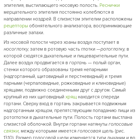
эпителия, выстилающего носовую полость.
Реснички
мерцательного эпителия постоянно колеблются в
направлении ноздрей. В слизистом эпителии расположены
рецепторы
обонятельного анализатора, воспринимающие
различные запахи.
Из носовой полости через хоаны воздух поступает в
носоглотку,
затем в ротовую часть глотки
—ротоглотку,
в
которой сходятся дыхательные и пищеварительные пути.
Далее воздух продвигается в
гортань
— полый орган,
стенки которого образованы тремя непарными
(надгортанный, щитовидный и перстневидный) и тремя
парными (черпаловидные, рожковидные и клиновидные)
хрящами, подвижно соединенными друг с другом. Самый
крупный из них щитовидный
хрящ
находится спереди
гортани. Сверху вход в гортань закрывается подвижным
надгортанным хрящом, препятствующим попаданию пищи из
ротоглотки в дыхательные пути. Полость гортани выстлана
слизистой оболочкой. Внутри гортани натянуты
голосовые
связки
,
между которыми имеется
голосовая щель
(рис.
13.10). Размер голосовой щели изменяется тури дыхании и во