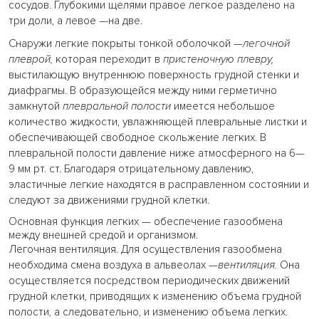
сосудов. Глубокими щелями правое легкое разделено на
три доли, а левое —на две.
Снаружи легкие покрыты тонкой оболочкой —
легочной
плеврой,
которая переходит в
пристеночную плевру,
выстилающую внутреннюю поверхность грудной стенки и
диафрагмы. В образующейся между ними герметично
замкнутой
плевральной полости
имеется небольшое
количество жидкости, увлажняющей плевральные листки и
обеспечивающей свободное скольжение легких. В
плевральной полости давление ниже атмосферного на 6—
9 мм рт. ст. Благодаря отрицательному давлению,
эластичные легкие находятся в расправленном состоянии и
следуют за движениями грудной клетки.
Основная функция легких — обеспечение газообмена
между внешней средой и организмом.
Легочная вентиляция. Для осуществления газообмена
необходима смена воздуха в альвеолах —
вентиляция.
Она
осуществляется посредством периодических движений
грудной клетки, приводящих к изменению объема грудной
полости, а следовательно, и изменению объема легких.