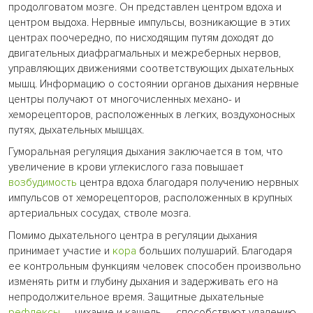
продолговатом мозге. Он представлен центром вдоха и
центром выдоха. Нервные импульсы, возникающие в этих
центрах поочередно, по нисходящим путям доходят до
двигательных диафрагмальных и межреберных нервов,
управляющих движениями соответствующих дыхательных
мышц. Информацию о состоянии органов дыхания нервные
центры получают от многочисленных механо- и
хеморецепторов, расположенных в легких, воздухоносных
путях, дыхательных мышцах.
Гуморальная регуляция дыхания заключается в том, что
увеличение в крови углекислого газа повышает
возбудимость
центра вдоха благодаря получению нервных
импульсов от хеморецепторов, расположенных в крупных
артериальных сосудах, стволе мозга.
Помимо дыхательного центра в регуляции дыхания
принимает участие и
кора
больших полушарий. Благодаря
ее контрольным функциям человек способен произвольно
изменять ритм и глубину дыхания и задерживать его на
непродолжительное время. Защитные дыхательные
рефлексы
— чихание и кашель — способствуют удалению