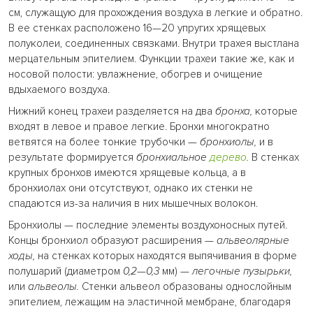
см, служащую для прохождения воздуха в легкие и обратно.
В ее стенках расположено 16—20 упругих хрящевых
полуколеи, соединенных связками. Внутри трахея выстлана
мерцательным эпителием. Функции трахеи такие же, как и
носовой полости: увлажнение, обогрев и очищение
вдыхаемого воздуха.
Нижний конец трахеи разделяется на два
бронха,
которые
входят в левое и правое легкие. Бронхи многократно
ветвятся на более тонкие трубочки —
бронхиолы,
и в
результате формируется
бронхиальное
дерево
.
В стенках
крупных бронхов имеются хрящевые кольца, а в
бронхиолах они отсутствуют, однако их стенки не
спадаются из-за наличия в них мышечных волокон.
Бронхиолы — последние элементы воздухоносных путей.
Концы бронхиол образуют расширения —
альвеолярные
ходы,
на стенках которых находятся выпячивания в форме
полушарий (диаметром
0,2
—
0,3
мм) —
легочные пузырьки,
или
альвеолы.
Стенки альвеол образованы однослойным
эпителием, лежащим на эластичной мембране, благодаря