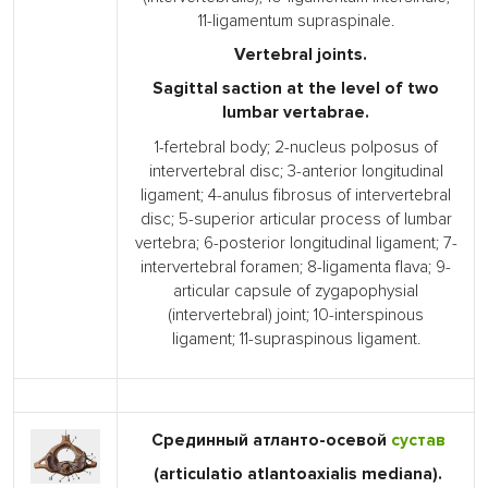
11-ligamentum supraspinale.
Vertebral joints.
Sagittal saction at the level of two
lumbar vertabrae.
1-fertebral body; 2-nucleus polposus of
intervertebral disc; 3-anterior longitudinal
ligament; 4-anulus fibrosus of intervertebral
disc; 5-superior articular process of lumbar
vertebra; 6-posterior longitudinal ligament; 7-
intervertebral foramen; 8-ligamenta flava; 9-
articular capsule of zygapophysial
(intervertebral) joint; 10-interspinous
ligament; 11-supraspinous ligament.
Срединный атланто-осевой
сустав
(articulatio atlantoaxialis mediana).