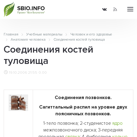
Главная
Учебные материалы
Человек и его здоровье
Анатомия человека
Соединения костей туловища
Соединения костей
туловища
19.10.2006 21:55
0.00
Соединения позвонков.
Сагиттальный распил на уровне двух
поясничных позвонков.
1-тело позвонка; 2-студенистое
ядро
межпозвоночного диска; 3-передняя
продольная
связка
; 4-фиброзное
кольцо