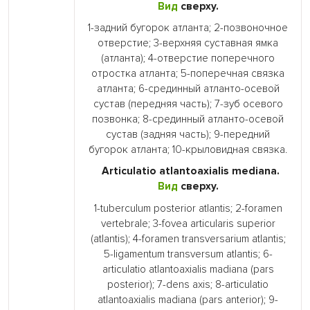
Вид
сверху.
1-задний бугорок атланта; 2-позвоночное
отверстие; 3-верхняя суставная ямка
(атланта); 4-отверстие поперечного
отростка атланта; 5-поперечная связка
атланта; 6-срединный атланто-осевой
сустав (передняя часть); 7-зуб осевого
позвонка; 8-срединный атланто-осевой
сустав (задняя часть); 9-передний
бугорок атланта; 10-крыловидная связка.
Articulatio atlantoaxialis mediana.
Вид
сверху.
1-tuberculum posterior atlantis; 2-foramen
vertebrale; 3-fovea articularis superior
(atlantis); 4-foramen transversarium atlantis;
5-ligamentum transversum atlantis; 6-
articulatio atlantoaxialis madiana (pars
posterior); 7-dens axis; 8-articulatio
atlantoaxialis madiana (pars anterior); 9-