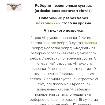
Реберно-позвоночные суставы
(articulationes costovertebralis).
Поперечный разрез через
позвоночный
столб на уровне
VI грудного позвонка.
1-тело VI грудного позвонка; 2-лучистая
связка
головки
ребра; 3-сустав
головки
ребра; 4-головка ребра; 5-медиальная
реберно-поперечная связка; 6-бугорок
ребра; 7-реберно-поперечный сустав; 8-
поперечный отросток VII грудного
позвонка; 9-позвоночное отверстие; 10-
желтая связка; 11-задняя продольная
связка; 12-верхний суставной отросток VI
грудного позвонка; 13-реберно-
поперечный сустав; 14-реберно-
поперечная связка; 15-медиальная
реберно-поперечная связка; 16-лучистая
связка головки ребра; 17-передняя