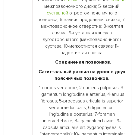
межпозвоночного диска; 5-верхний
суставной
отросток поясничного
позвонка; 6-задняя продольная связка; 7-
межпозвоночное отверстие; 8-желтая
связка; 9-суставная капсула
дугоотросчатого (межпозвоночного)
сустава; 10-межостистая связка; 11-
надостистая связка.
Соединения позвонков.
Сагиттальный распил на уровне двух
поясничных позвонков.
1-corpus vertebrae; 2-nucleus pulposus; 3-
ligamentum longitudinale anterius; 4-anulus
fibrosus; 5-processus articularis superior
vertebrae lumbalis; 6-ligamentum
lingitudinale posterius; 7-foramen
intervertebrale; 8-ligamentum flavum; 9-
capsula articularis art. zygapophysealis
(intervertebralis); 10-ligamentum intersinale;