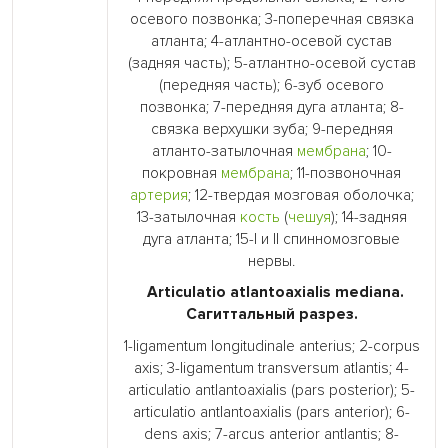
осевого позвонка; 3-поперечная связка
атланта; 4-атлантно-осевой сустав
(задняя часть); 5-атлантно-осевой сустав
(передняя часть); 6-зуб осевого
позвонка; 7-передняя дуга атланта; 8-
связка верхушки зуба; 9-передняя
атланто-затылочная
мембрана
; 10-
покровная
мембрана
; 11-позвоночная
артерия
; 12-твердая мозговая оболочка;
13-затылочная
кость
(
чешуя
); 14-задняя
дуга атланта; 15-I и II спинномозговые
нервы.
Articulatio atlantoaxialis mediana.
Сагиттальный разрез.
1-ligamentum longitudinale anterius; 2-corpus
axis; 3-ligamentum transversum atlantis; 4-
articulatio antlantoaxialis (pars posterior); 5-
articulatio antlantoaxialis (pars anterior); 6-
dens axis; 7-arcus anterior antlantis; 8-