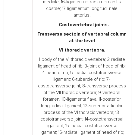
mediale; 16-ligamentum radiatum capitis
costae; 17-ligamentum longitudi-nale
anterius.
Costovertebral joints.
Transverse sectoin of vertebral column
at the level
VI thoracic vertebra.
1-body of the VI thoracic vertebra; 2-radiate
ligament of head of rib; 3-joint of head of rib;
4-head of rib; 5-medial costotransverse
ligament; 6-tubercle of rib; 7-
costotransverse joint; 8-transverse process
of the VII thoracic vertebra; 9-vertebral
foramen; 10-ligamenta flava; 11-posterior
longitudinal ligament; 12-superior articular
process of the VI thoracic vertebra; 13-
costotransverse joint; 14-costotransversal
ligament; 15-medial costotransverse
ligament; 16-radiate ligament of head of rib;