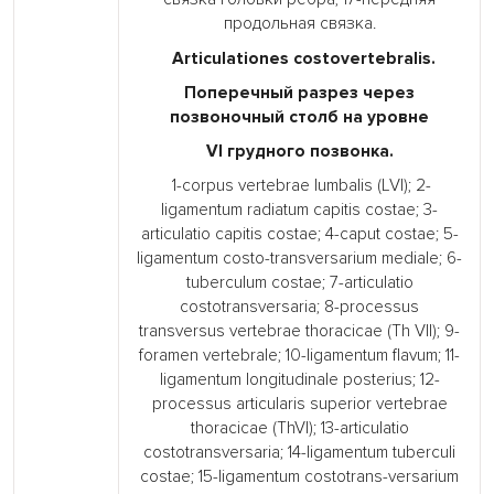
продольная связка.
Articulationes costovertebralis.
Поперечный разрез через
позвоночный столб на уровне
VI грудного позвонка.
1-corpus vertebrae lumbalis (LVI); 2-
ligamentum radiatum capitis costae; 3-
articulatio capitis costae; 4-caput costae; 5-
ligamentum costo-transversarium mediale; 6-
tuberculum costae; 7-articulatio
costotransversaria; 8-processus
transversus vertebrae thoracicae (Th VII); 9-
foramen vertebrale; 10-ligamentum flavum; 11-
ligamentum longitudinale posterius; 12-
processus articularis superior vertebrae
thoracicae (ThVI); 13-articulatio
costotransversaria; 14-ligamentum tuberculi
costae; 15-ligamentum costotrans-versarium