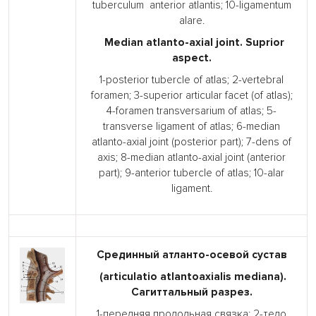
tuberculum anterior atlantis; 10-ligamentum
alare.
Median atlanto-axial joint. Suprior
aspect.
1-posterior tubercle of atlas; 2-vertebral
foramen; 3-superior articular facet (of atlas);
4-foramen transversarium of atlas; 5-
transverse ligament of atlas; 6-median
atlanto-axial joint (posterior part); 7-dens of
axis; 8-median atlanto-axial joint (anterior
part); 9-anterior tubercle of atlas; 10-alar
ligament.
Срединный атланто-осевой сустав
(articulatio atlantoaxialis mediana).
Сагиттальный разрез.
1-передняя продольная связка; 2-тело