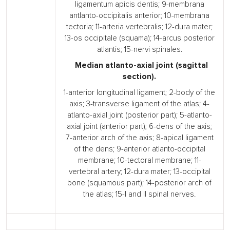
ligamentum apicis dentis; 9-membrana
antlanto-occipitalis anterior; 10-membrana
tectoria; 11-arteria vertebralis; 12-dura mater;
13-os occipitale (squama); 14-arcus posterior
atlantis; 15-nervi spinales.
Median atlanto-axial joint (sagittal
section).
1-anterior longitudinal ligament; 2-body of the
axis; 3-transverse ligament of the atlas; 4-
atlanto-axial joint (posterior part); 5-atlanto-
axial joint (anterior part); 6-dens of the axis;
7-anterior arch of the axis; 8-apical ligament
of the dens; 9-anterior atlanto-occipital
membrane; 10-tectoral membrane; 11-
vertebral artery; 12-dura mater; 13-occipital
bone (squamous part); 14-posterior arch of
the atlas; 15-I and II spinal nerves.