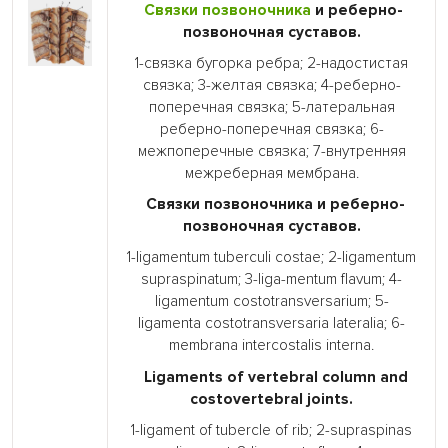
Связки
позвоночника
и реберно-
позвоночная суставов.
1-связка бугорка ребра; 2-надостистая
связка; 3-желтая связка; 4-реберно-
поперечная связка; 5-латеральная
реберно-поперечная связка; 6-
межпоперечные связка; 7-внутренняя
межреберная мембрана.
Связки позвоночника и реберно-
позвоночная суставов.
1-ligamentum tuberculi costae; 2-ligamentum
supraspinatum; 3-liga-mentum flavum; 4-
ligamentum costotransversarium; 5-
ligamenta costotransversaria lateralia; 6-
membrana intercostalis interna.
Ligaments of vertebral column and
costovertebral joints.
1-ligament of tubercle of rib; 2-supraspinas