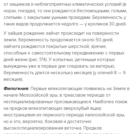
от хищников и неблагоприятных климатических условий (в
норах, гнездах), то они рождаются беспомощными, голыми,
слепыми, с закрытыми ушными проходами. Беременность у
таких видов продолжается недолго — у кроликов 30 дней.
У зайцев рождение зайчат происходит на поверхности
земли, беременность продолжается около 50 дней,
зайчата рождаются покрытые шерсткой, зрячие,
способные к самостоятельному передвижению с первых
дней жизни (рис. 174). У копытных, детеныши которых
вынуждены уже в первые дни следовать за матерью,
беременность длится несколько месяцев (у оленей 8 — 9
месяцев).
Филогения
. Первые млекопитающие появились на Земле в
начале Мезозойской эры, в триасовом периоде от
неспециализированных пресмыкающихся. Наиболее похож
на предков млекопитающих зверозубый ящер
иностранцевия из пермского периода палеозойской эры,
но и это, вероятно, боковая и достаточно
высокоспециализированная веточка. Предков