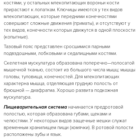
костями, у остальных млекопитающих вороньи кости
прирастают к лопаткам. Ключицы имеются у тех видов
млекопитающих, которые передними конечностями
совершают сложные движения (приматы), и отсутствуют у
тех видов, конечности которых движутся в одной плоскости
(копытные).
Тазовый пояс представлен сросшимися парными
подвздошными, лобковыми и седалищными костями.
Скелетная мускулатура образована поперечно—полосатой
мышечной тканью, состоит из большого числа мышц: мышцы
головы, туловища, конечностей. Для млекопитающих
характерна мышца, отделяющая грудную полость от
брюшной — диафрагма. Хорошо развита подкожная
мускулатура.
Пищеварительная система
начинается предротовой
полостью, которая образована губами, щеками и
челюстями. У некоторых видов защечные мешки служат
временным хранилищем пищи (хомячки). В ротовой полости
расположены зубы и язык.