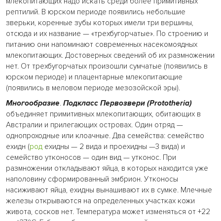
млекопитающих надо искать среди более примитивных
рептилий. В юрском периоде появились небольшие
зверьки, коренные зубы которых имели три вершины,
отсюда и их название — «трехбугорчатые». По строению и
питанию они напоминают современных насекомоядных
млекопитающих. Достоверных сведений об их размножении
нет. От трехбугорчатых произошли сумчатые (появились в
юрском периоде) и плацентарные млекопитающие
(появились в меловом периоде мезозойской эры).
Многообразие
.
Подкласс Первозвери (Prototheria)
объединяет примитивных млекопитающих, обитающих в
Австралии и прилегающих островах. Один отряд —
однопроходные или клоачные. Два семейства: семейство
ехидн (
род
ехидны — 2 вида и проехидны —3 вида) и
семейство утконосов — один вид — утконос. При
размножении откладывают яйца, в которых находится уже
наполовину сформированный эмбрион. Утконосы
насиживают яйца, ехидны вынашивают их в сумке. Млечные
железы открываются на определенных участках кожи
живота, сосков нет. Температура может изменяться от +22