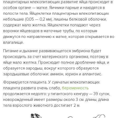
плацентарных млекопитающих развитие яйца происходит в
особом органе — матке. Яичники парные и находятся в
полости тела. Яйцеклетки плацентарных млекопитающих
небольшие (0,05 — 0,2 мм), лишены белковой оболочки,
содержат мало желтка. Яйцеклетки попадают через
воронки яйцеводов в маточные трубы, по которым
движутся по направлению к матке, которая открывается во
влагалище.
Питание и дыхание развивающегося эмбриона будет
происходить за счет материнского организма, поэтому в
яйце мало желтка. Происходит полное дробление яйца, и
образуется зародыш, вокруг которого образуются
зародышевые оболочки: амнион, хорион и аллантоис.
Формируется плацента. У сумчатых млекопитающих
плацента развита очень слабо,
беременность
продолжается недолго: у гигантского кенгуру — 39 суток,
новорожденный имеет размеры около 3 см. длины, длина
тела взрослого животного достигает 2 м.