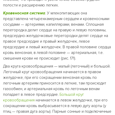
полости и расширению легких.
Кровеносная система
. У млекопитающих она
представлена четырехкамерным сердцем и кровеносными
сосудами — артериями, капиллярами, венами. Сплошная
перегородка делит сердце на правую и левую половины,
предсердно-желудочковые перегородки делят сердце на
правое предсердие и правый желудочек, левое
предсердие и левый желудочек. В правой половине сердца
кровь венозная, в левой половине — артериальная, т.е.
смешения крови не происходит (рис. 171).
Два круга кровообращения — малый (легочный) и большой.
Легочный круг кровообращения начинается в правом
желудочке, при его сокращении венозная кровь по
легочным артериям приносится в легкие, там происходит
газообмен, и артериальная кровь по легочным венам
попадает в левое предсердие.
Большой круг
кровообращения
начинается в левом желудочке, при его
сокращении кровь выбрасывается в левую дугу аорты (у
птиц — правая дуга аорты). Парные сонные и подключичные