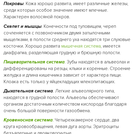
Покровы
. Кожа хорошо развита, имеет различные железы,
среди которых особое значение имеют млечные.
Характерен волосяной покров.
Скелет и мышцы
. Конечности под туловищем, череп
сочленяется с позвоночником двумя затылочными
мыщелками, в полости среднего уха находятся три слуховые
косточки. Хорошо развита
мышечная система
, имеется
диафрагма, разделяющая грудную и брюшную полости.
Пищеварительная система
. Зубы находятся в альвеолах и
дифференцированы на резцы, клыки и коренные. Строение
желудка и длина кишечника зависит от характера пищи.
Клоака есть только у яйцекладущих млекопитающих.
Дыхательная система
. Легкие альвеолярного типа,
находятся в грудной полости. Альвеолы обеспечивают
организм достаточным количеством кислорода благодаря
очень большой поверхности газообмена.
Кровеносная система
. Четырехкамерное сердце, два
круга кровообращения, левая дуга аорты. Эритроциты
безъядерные и двояковогнутые.