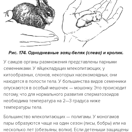
Рис. 174. Однодневные заяц-беляк (слева) и кролик.
У самцов органы размножения представлены парными
семенниками. У яйцекладущих млекопитающих, у
китообразных, слонов, некоторых насекомоядных, они
находятся в полости тела. У большинства видов семенники
опускаются в особый мешочек — мошонку. Это происходит
потому, что для нормального развития сперматозоидов
необходима температура на 2—3 градуса ниже
температуры тела.
Большинство млекопитающих — полигамы. У моногамов
пары образуются чаще на один сезон (лисы, бобры) или на
несколько лет (обезьяны, волки). Если детеныши защищены