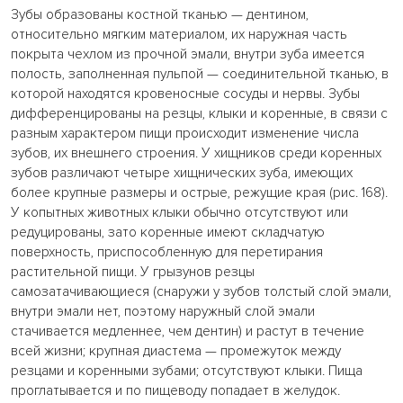
Зубы образованы костной тканью — дентином,
относительно мягким материалом, их наружная часть
покрыта чехлом из прочной эмали, внутри зуба имеется
полость, заполненная пульпой — соединительной тканью, в
которой находятся кровеносные сосуды и нервы. Зубы
дифференцированы на резцы, клыки и коренные, в связи с
разным характером пищи происходит изменение числа
зубов, их внешнего строения. У хищников среди коренных
зубов различают четыре хищнических зуба, имеющих
более крупные размеры и острые, режущие края (рис. 168).
У копытных животных клыки обычно отсутствуют или
редуцированы, зато коренные имеют складчатую
поверхность, приспособленную для перетирания
растительной пищи. У грызунов резцы
самозатачивающиеся (снаружи у зубов толстый слой эмали,
внутри эмали нет, поэтому наружный слой эмали
стачивается медленнее, чем дентин) и растут в течение
всей жизни; крупная диастема — промежуток между
резцами и коренными зубами; отсутствуют клыки. Пища
проглатывается и по пищеводу попадает в желудок.