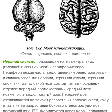
Рис. 172. Мозг млекопитающих:
Слева — кролика; справа — шимпанзе.
Нервная система
подразделяется на центральную
(головной и спинной мозг) и периферическую.
Периферическая часть представлена черепно-мозговыми
и спинномозговыми нервами, нервными узлами, нервными
окончаниями. Головной мозг состоит из пяти основных
отделов: передний, промежуточный, средний мозг,
мозжечок и продолговатый мозг. Передний мозг
увеличивается не за счет разрастания полосатых тел, как у
птиц, а из-за разрастания боковых стенок желудочков
полушарий (рис. 172). Формируется новая кора, неопаллиум,