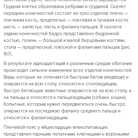
Грудная клетка образована ребрами и грудиной. Скелет
передних конечностей состоит из трех отделов: плечо —
плечевая кость, предплечье — локтевая и лучевая кости,
кисть — запястье, пясть и фаланги пальцев. В скелете
задних конечностей бедро представлено бедренной
костью, голень — большой и малой берцовыми костями,
стопа — предплюсной, плюсной и фалангами пальцев (рис.
167).
В результате идиоадаптаций к различным средам обитания
происходит сильное изменение всех отделов конечностей.
Виды, которые не отличаются быстрым бегом (медведи) и
опираются на всю стопу, относятся к стопоходящим,
быстро бегающие животные опираются не на всю стопу, а
на пальцы и относятся к пальцеходящим (собаки, кошки).
Копытные, которым нужно передвигаться очень быстро,
опираются на последнюю фалангу среднего пальца и
относятся к фалангоходящим.
Плечевой пояс у яйцекладущих млекопитающих
представлен парными лопатками, ключицами и вороньими