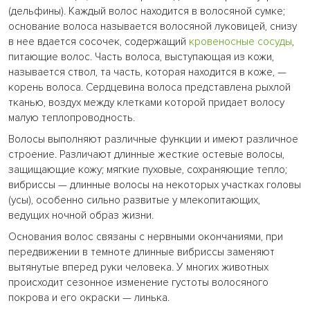
(дельфины). Каждый волос находится в волосяной сумке;
основание волоса называется волосяной луковицей, снизу
в нее вдается сосочек, содержащий
кровеносные сосуды
,
питающие волос. Часть волоса, выступающая из кожи,
называется ствол, та часть, которая находится в коже, —
корень волоса. Сердцевина волоса представлена рыхлой
тканью, воздух между клетками которой придает волосу
малую теплопроводность.
Волосы выполняют различные функции и имеют различное
строение. Различают длинные жесткие остевые волосы,
защищающие кожу; мягкие пуховые, сохраняющие тепло;
вибриссы — длинные волосы на некоторых участках головы
(усы), особенно сильно развитые у млекопитающих,
ведущих ночной образ жизни.
Основания волос связаны с нервными окончаниями, при
передвижении в темноте длинные вибриссы заменяют
вытянутые вперед руки человека. У многих животных
происходит сезонное изменение густоты волосяного
покрова и его окраски — линька.