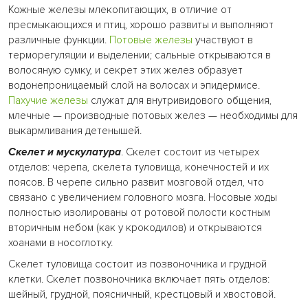
Кожные железы млекопитающих, в отличие от
пресмыкающихся и птиц, хорошо развиты и выполняют
различные функции.
Потовые железы
участвуют в
терморегуляции и выделении; сальные открываются в
волосяную сумку, и секрет этих желез образует
водонепроницаемый слой на волосах и эпидермисе.
Пахучие железы
служат для внутривидового общения,
млечные — производные потовых желез — необходимы для
выкармливания детенышей.
Скелет и мускулатура
. Скелет состоит из четырех
отделов: черепа, скелета туловища, конечностей и их
поясов. В черепе сильно развит мозговой отдел, что
связано с увеличением головного мозга. Носовые ходы
полностью изолированы от ротовой полости костным
вторичным небом (как у крокодилов) и открываются
хоанами в носоглотку.
Скелет туловища состоит из позвоночника и грудной
клетки. Скелет позвоночника включает пять отделов:
шейный, грудной, поясничный, крестцовый и хвостовой.