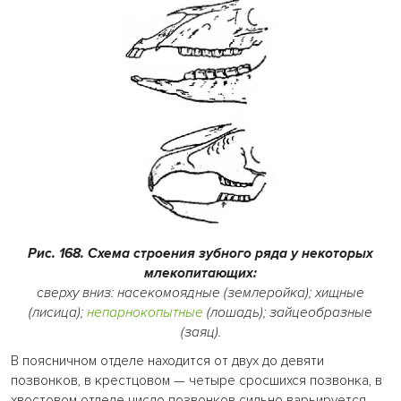
Рис. 168. Схема строения зубного ряда у некоторых
млекопитающих:
сверху вниз: насекомоядные (землеройка); хищные
(лисица);
непарнокопытные
(лошадь); зайцеобразные
(заяц).
В поясничном отделе находится от двух до девяти
позвонков, в крестцовом — четыре сросшихся позвонка, в
хвостовом отделе число позвонков сильно варьируется.