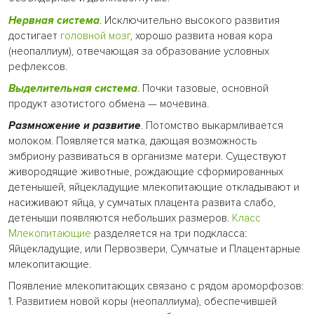
Нервная система
. Исключительно высокого развития
достигает
головной мозг
, хорошо развита новая кора
(неопаллиум), отвечающая за образование условных
рефлексов.
Выделительная система
. Почки тазовые, основной
продукт азотистого обмена — мочевина.
Размножение и развитие
. Потомство выкармливается
молоком. Появляется матка, дающая возможность
эмбриону развиваться в организме матери. Существуют
живородящие животные, рождающие сформированных
детенышей, яйцекладущие млекопитающие откладывают и
насиживают яйца, у сумчатых плацента развита слабо,
детеныши появляются небольших размеров.
Класс
Млекопитающие
разделяется на три подкласса:
Яйцекладущие, или Первозвери, Сумчатые и Плацентарные
млекопитающие.
Появление млекопитающих связано с рядом ароморфозов:
1. Развитием новой коры (неопаллиума), обеспечившей