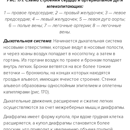
Рис. 171. Схема строения сердца и артериальной дуги
млекопитающих:
1 — правое предсердие; 2 — правый желудочек; 3 — левое
предсердие; 4 — левый желудочек; 5 — левая дуга аорты;
6 — полые вены; 7 — легочные артерии; 8 — легочные
вены.
Дыхательная система
. Начинается дыхательная система
носовыми отверстиями, которые ведут в носовые полости,
и через хоаны воздух попадает в носоглотку, а затем в
гортань. Из гортани воздух по трахее и бронхам попадает
внутрь легких. Бронхи ветвятся на все более тонкие
веточки — бронхиолы, на концах которых находятся
гроздья альвеол, имеющих ячеистое строение. Стенки
альвеол образованы однослойным эпителием и оплетены
капиллярами (рис. 170).
Дыхательные движения, расширение и сжатие легких
осуществляются за счет межреберных мышц и диафрагмы.
Диафрагма имеет форму купола, при вдохе грудная клетка
расширяется, а купол диафрагмы становится более
плоским, что приводит к увеличению объема грудной