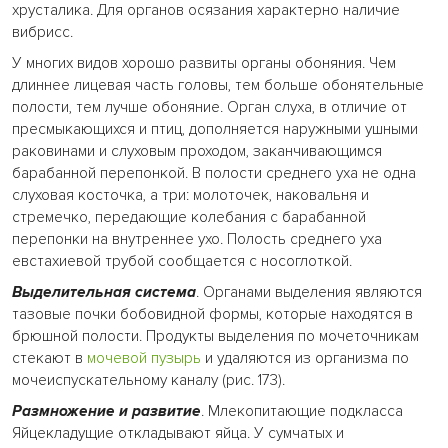
хрусталика. Для органов осязания характерно наличие
вибрисс.
У многих видов хорошо развиты органы обоняния. Чем
длиннее лицевая часть головы, тем больше обонятельные
полости, тем лучше обоняние. Орган слуха, в отличие от
пресмыкающихся и птиц, дополняется наружными ушными
раковинами и слуховым проходом, заканчивающимся
барабанной перепонкой. В полости среднего уха не одна
слуховая косточка, а три: молоточек, наковальня и
стремечко, передающие колебания с барабанной
перепонки на внутреннее ухо. Полость среднего уха
евстахиевой трубой сообщается с носоглоткой.
Выделительная система
. Органами выделения являются
тазовые почки бобовидной формы, которые находятся в
брюшной полости. Продукты выделения по мочеточникам
стекают в
мочевой пузырь
и удаляются из организма по
мочеиспускательному каналу (рис. 173).
Размножение и развитие
. Млекопитающие подкласса
Яйцекладущие откладывают яйца. У сумчатых и