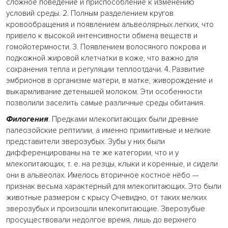
сложное поведение и приспособление к изменению
условий среды. 2. Полным разделением кругов
кровообращения и появлением альвеолярных легких, что
привело к высокой интенсивности обмена веществ и
гомойотермности. 3. Появлением волосяного покрова и
подкожной жировой клетчатки в коже, что важно для
сохранения тепла и регуляции теплоотдачи. 4. Развитие
эмбрионов в организме матери, в матке, живорождение и
выкармливание детенышей молоком. Эти особенности
позволили заселить самые различные среды обитания.
Филогения
. Предками млекопитающих были древние
палеозойские рептилии, а именно примитивные и мелкие
представители зверозубых. Зубы у них были
дифференцированы на те же категории, что и у
млекопитающих, т. е. на резцы, клыки и коренные, и сидели
они в альвеолах. Имелось вторичное костное нёбо —
признак весьма характерный для млекопитающих. Это были
животные размером с крысу Очевидно, от таких мелких
зверозубых и произошли млекопитающие. Зверозубые
просуществовали недолгое время, лишь до верхнего