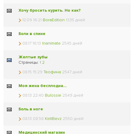
Хочу бросить курить. Но как?
12.09 16:21
BoraEdition
1335 дней
Боли в спине
08.17 16:13
Inanimate
2545 дней
Желтые зубы
Страницы:
1
2
08.15 15:29
Теофина
2547 дней
Моя жена бесплодна...
08.13 22:40
Bulossie
2549 дней
Боль в ноге
08.13 08:58
KirillBevz
2550 дней
Медицинский магазин