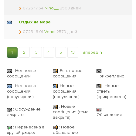
07.25 17:54
Nino__
2568 дней
Отдых на море
07.23 16:01
Vendi
2570 дней
1
2
3
4
5
13
Вперёд
: Нет новых
:Есть новые
:
сообщений
сообщения
Прикреплено
: Нет новых
:Новые
: Новые
сообщений
сообщения
ответы
(популярная)
(популярная)
(прикреплено)
: Новые
: Обсуждение
:
сообщения (тема
закрыто
Обьявление
закрыта)
: Перенесена в
: Новое
другой раздел
обьявление