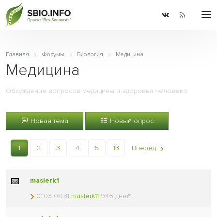
Главная
Форумы
Биология
Медицина
Медицина
Обсуждение вопросов медицины и здоровья человека
Новая тема
Новый опрос
1
2
3
4
5
13
Вперёд
maslerk1
01.03 08:31
maslerk11
946 дней