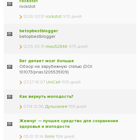
rockstot
rockstot
12.08 03:51
rockstot
972 дней
betopbestblogger
betopbestblogger
12.05 05:31
mwu52846
975 дней
Бег делает мозг больше
Обзор на зарубежную статью (DOI:
10.1073/pnas.1205535109)
07.27 16:07
UniCell
1105 дней
Как вернуть молодость?
07.14 12:36
Дульсинея
1119 дней
Жемчуг — лучшее средство для сохранения
здоровья и молодости
05.10 10:14
Grinii
1184 дней