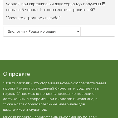
черной, при скрещивании двух серых мух получены 15
серых и 5 черных. Каковы генотипы родителей?
"Заранее огромное спасибо!"
О проекте
"Вся биология" - это старейший научно-образовательный
проект Рунета посвященный биологии и родственным
наукам. У нас можно почитать последние новости о
достижениях в современной биологии и медицине, а
также найти образовательные материалы для
школьников и студентов.
Миссия проекта - предоставить информацию по всем