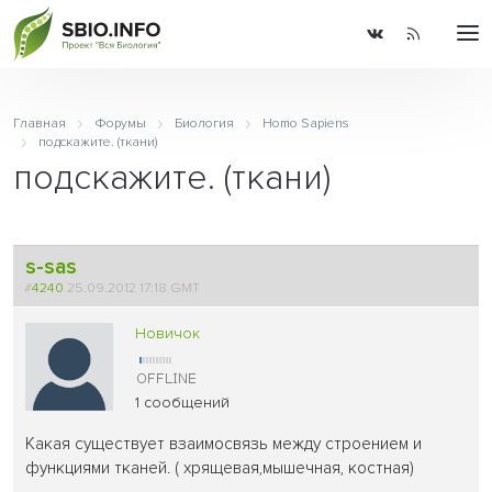
Главная
Форумы
Биология
Homo Sapiens
подскажите. (ткани)
подскажите. (ткани)
s-sas
#
4240
25.09.2012 17:18 GMT
Новичок
1 сообщений
Какая существует взаимосвязь между строением и
функциями тканей. ( хрящевая,мышечная, костная)