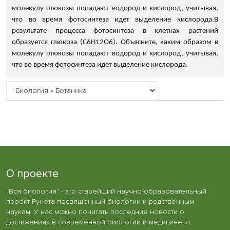
молекулу глюкозы попадают водород и кислород, учитывая,
что во время фотосинтеза идет выделение кислорода.В
результате процесса фотосинтеза в клетках растений
образуется глюкоза (С6Н12О6). Объясните, каким образом в
молекулу глюкозы попадают водород и кислород, учитывая,
что во время фотосинтеза идет выделение кислорода.
О проекте
"Вся биология" - это старейший научно-образовательный
проект Рунета посвященный биологии и родственным
наукам. У нас можно почитать последние новости о
достижениях в современной биологии и медицине, а