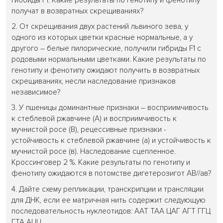
гибоиды F1. Какие результаты по генотипу и фенотипу
получат в возвратных скрещиваниях?
2. От скрещивания двух растений львиного зева, у
одного из которых цветки красные нормальные, а у
другого – белые пилорические, получили гибриды F1 с
родовыми нормальными цветками. Какие результаты по
генотипу и фенотипу ожидают получить в возвратных
скрещиваниях, несли наследование признаков
независимое?
3. У пшеницы доминантные признаки – восприимчивость
к стеблевой ржавчине (А) и восприимчивость к
мучнистой росе (В), рецессивные признаки -
устойчивость к стеблевой ржавчине (а) и устойчивость к
мучнистой росе (в). Наследование сцепленное.
Кроссинговер 2 %. Какие результаты по генотипу и
фенотипу ожидаются в потомстве дигетерозигот АВ//ав?
4. Дайте схему репликации, транскрипции и трансляции
для ДНК, если ее матричная нить содержит следующую
последовательность нуклеотидов: ААТ ТАА ЦАГ АГТ ГГЦ
ГТА АЦЦ.