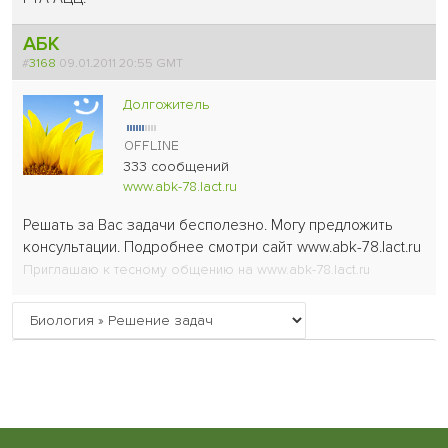
АБК
#
3168
09.01.2011 20:55 GMT
Долгожитель
333 сообщений
www.abk-78.lact.ru
Решать за Вас задачи бесполезно. Могу предложить
консультации. Подробнее смотри сайт www.abk-78.lact.ru
Приглашаю к тесному общению на www.abk-78.lact.ru