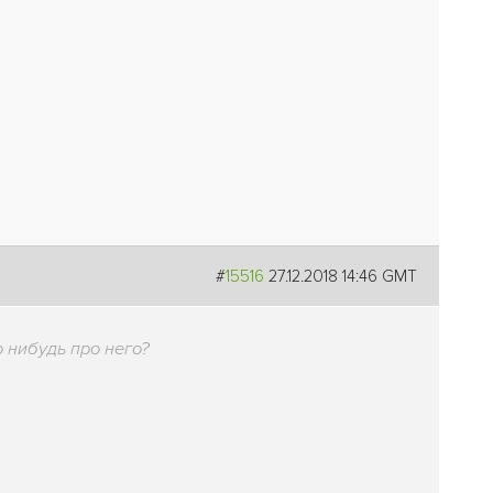
#
15516
27.12.2018 14:46 GMT
 нибудь про него?