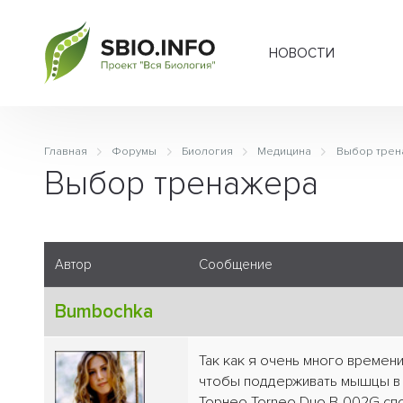
НОВОСТИ
Главная
Форумы
Биология
Медицина
Выбор трен
Выбор тренажера
Автор
Сообщение
Bumbochka
Так как я очень много времен
чтобы поддерживать мышцы в т
Торнео Torneo Duo B-002G сп