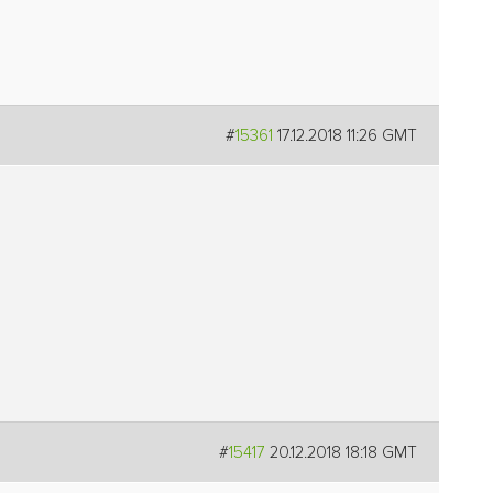
#
15361
17.12.2018 11:26 GMT
#
15417
20.12.2018 18:18 GMT