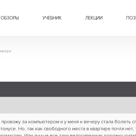
ОБЗОРЫ
УЧЕБНИК
ЛЕКЦИИ
ПОЗ
ажера
и провожу за компьютером и у меня к вечеру стала болеть сп
онусе. Но, так как свободного места в квартире почти нет,
ортмастер. Или лучше все-таки велосипедную дорожку купит