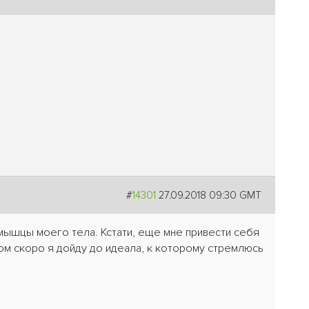
#
14301
27.09.2018 09:30 GMT
 мышцы моего тела. Кстати, еще мне привести себя
зом скоро я дойду до идеала, к которому стремлюсь