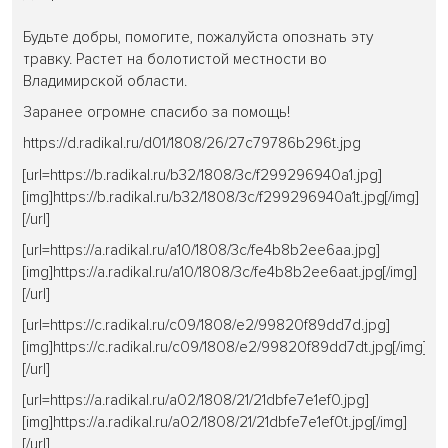
Будьте добры, помогите, пожалуйста опознать эту
травку. Растет на болотистой местности во
Владимирской области.
Заранее огромне спасибо за помощь!
https://d.radikal.ru/d01/1808/26/27c79786b296t.jpg
[url=https://b.radikal.ru/b32/1808/3c/f299296940a1.jpg]
[img]https://b.radikal.ru/b32/1808/3c/f299296940a1t.jpg[/img]
[/url]
[url=https://a.radikal.ru/a10/1808/3c/fe4b8b2ee6aa.jpg]
[img]https://a.radikal.ru/a10/1808/3c/fe4b8b2ee6aat.jpg[/img]
[/url]
[url=https://c.radikal.ru/c09/1808/e2/99820f89dd7d.jpg]
[img]https://c.radikal.ru/c09/1808/e2/99820f89dd7dt.jpg[/img]
[/url]
[url=https://a.radikal.ru/a02/1808/21/21dbfe7e1ef0.jpg]
[img]https://a.radikal.ru/a02/1808/21/21dbfe7e1ef0t.jpg[/img]
[/url]