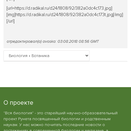
[url=https://d.radikal.ru/d24/1808/92/382a0dc4c173.jpg]
[img]https://d.radikal.ru/d24/1808/92/382a0dc4c173t.jpg[/img]
[/url]
отредактировал(а) avoska: 03.08.2018 08:56 GMT
О проекте
"Вся биология" - это старейший научно-образовательный
проект Рунета посвященный биологии и родственным
наукам. У нас можно почитать последние новости о
достижениях в современной биологии и медицине, а