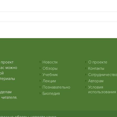
 проект
Новости
О проекте
нас можно
Обзоры
Контакты
ой
Учебник
Сотрудничеств
атериалы
Лекции
Авторам
Познавательно
Условия
зделам
использования
Биопедия
читателя.