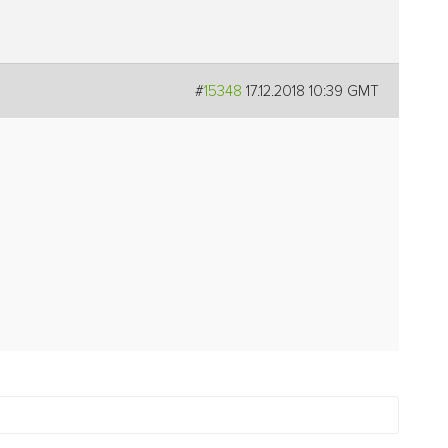
#
15348
17.12.2018 10:39 GMT