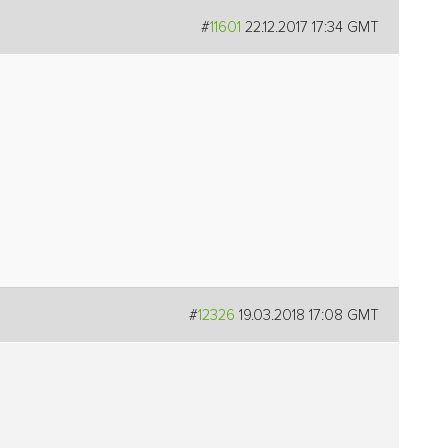
#
11601
22.12.2017 17:34 GMT
#
12326
19.03.2018 17:08 GMT