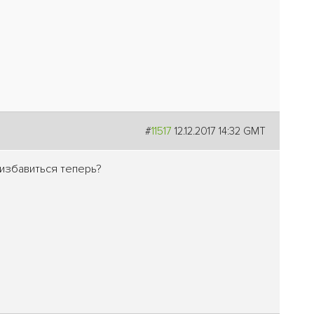
#
11517
12.12.2017 14:32 GMT
 избавиться теперь?