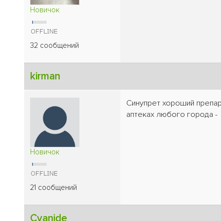
Новичок
32 сообщений
kirman
Cинупрет хороший препара
аптеках любого города -
Новичок
21 сообщений
Cyanide