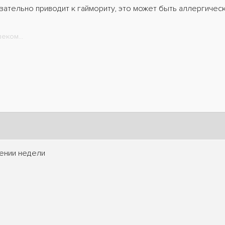
ательно приводит к гаймориту, это может быть аллергическ
еком...
чении недели