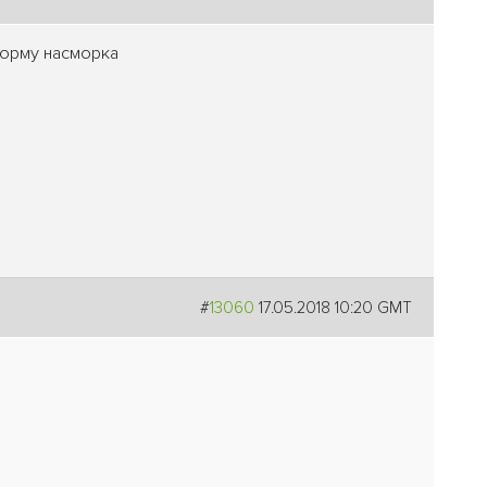
форму насморка
#
13060
17.05.2018 10:20 GMT