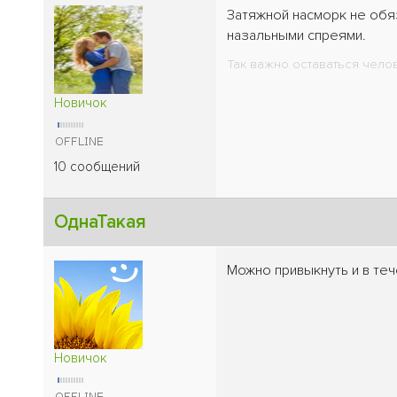
Затяжной насморк не обяз
назальными спреями.
Так важно оставаться челов
Новичок
10 сообщений
ОднаТакая
Можно привыкнуть и в те
Новичок