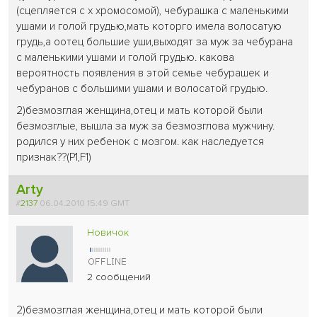
(сцепляется с х хромосомой), чебурашка с маленькими
ушами и голой грудью,мать которго имела волосатую
грудь,а оотец большие уши,выходят за муж за чебурана
с маленькими ушами и голой грудью. какова
вероятность появления в этой семье чебурашек и
чебуранов с большими ушами и волосатой грудью.
2)безмозглая женщина,отец и мать которой были
безмозглые, вышла за муж за безмозглова мужчину.
родился у них ребенок с мозгом. как наследуется
признак??(P1,F1)
Arty
#
2137
06.04.2010 15:49 GMT
Новичок
2 сообщений
2)безмозглая женщина,отец и мать которой были