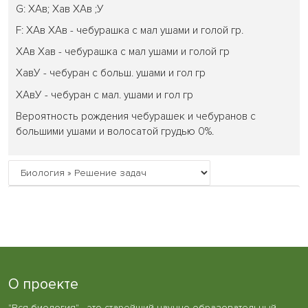
G: ХАв; Хав ХАв ;У
F: ХАв ХАв - чебурашка с мал ушами и голой гр.
ХАв Хав - чебурашка с мал ушами и голой гр
ХавУ - чебуран с больш. ушами и гол гр
ХАвУ - чебуран с мал. ушами и гол гр
Вероятность рождения чебурашек и чебуранов с
большими ушами и волосатой грудью 0%.
О проекте
"Вся биология" - это старейший научно-образовательный