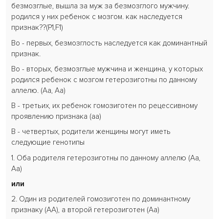
безмозглые, вышла за муж за безмозглого мужчину.
родился у них ребенок с мозгом. как наследуется
признак??(P1,F1)
Во - первых, безмозглость наследуется как доминантный
признак.
Во - вторых, безмозглые мужчина и женщина, у которых
родился ребенок с мозгом гетерозиготны по данному
аллелю. (Аа, Аа)
В - третьих, их ребенок гомозиготен по рецессивному
проявлению признака (аа)
В - четвертых, родители женщины могут иметь
следующие генотипы
1. Оба родителя гетерозиготны по данному аллелю (Аа,
Аа)
или
2. Один из родителей гомозиготен по доминантному
признаку (АА), а второй гетерозиготен (Аа)