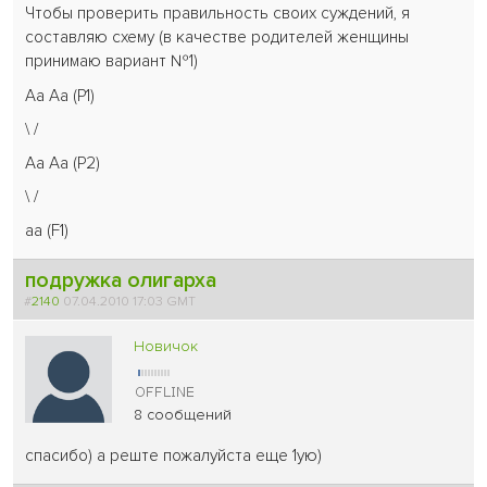
Чтобы проверить правильность своих суждений, я
составляю схему (в качестве родителей женщины
принимаю вариант №1)
Аа Аа (Р1)
\ /
Аа Аа (P2)
\ /
аа (F1)
подружка олигарха
#
2140
07.04.2010 17:03 GMT
Новичок
8 сообщений
спасибо) а реште пожалуйста еще 1ую)