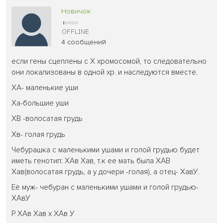
Новичок
4 сообщений
если гены сцеплены с Х хромосомой, то следовательно
они локализованы в одной хр. и наследуются вместе.
ХА- маленькие уши
Ха-большие уши
ХВ -волосатая грудь
Хв- голая грудь
Чебурашка с маленькими ушами и голой грудью будет
иметь генотип: ХАв Хав, т.к ее мать была ХАВ
Хав(волосатая грудь, а у дочери -голая), а отец- ХавУ.
Её муж- чебуран с маленькими ушами и голой грудью-
ХАвУ
Р ХАв Хав х ХАв У