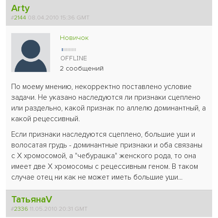
Arty
#
2144
08.04.2010 15:36 GMT
Новичок
2 сообщений
По моему мнению, некорректно поставлено условие
задачи. Не указано наследуются ли признаки сцеплено
или раздельно, какой признак по аллелю доминантный, а
какой рецессивный.
Если признаки наследуются сцеплено, большие уши и
волосатая грудь - доминантные признаки и оба связаны
с Х хромосомой, а "чебурашка" женского рода, то она
имеет две Х хромосомы с рецессивным геном. В таком
случае отец ни как не может иметь большие уши...
ТатьянаV
#
2336
11.05.2010 20:31 GMT