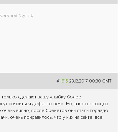
платной будет))
#
11615
23.12.2017 00:30 GMT
т, только сделают вашу улыбку более
могут появиться дефекты речи. Но, в конце концов
о очень видно, после брекетов они стали гораздо
чи, очень понравилось, что у них на сайте все