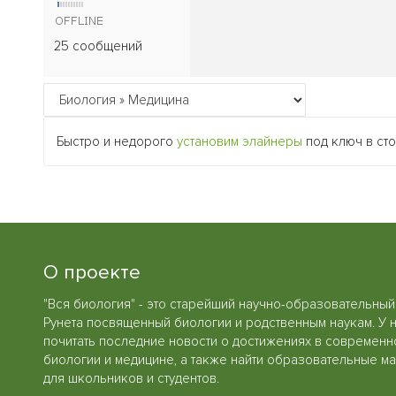
25 сообщений
Быстро и недорого
установим элайнеры
под ключ в сто
О проекте
"Вся биология" - это старейший научно-образовательный
Рунета посвященный биологии и родственным наукам. У 
почитать последние новости о достижениях в современн
биологии и медицине, а также найти образовательные м
для школьников и студентов.