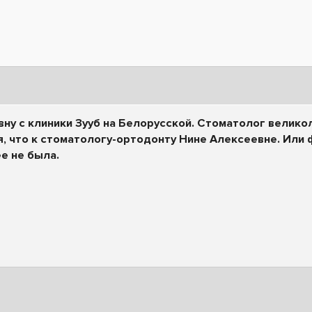
у с клиники Зууб на Белорусской. Стоматолог великол
я, что к стоматологу-ортодонту Нине Алексеевне. Или
ее не была.