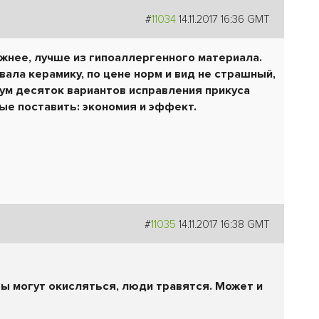
#
11034
14.11.2017 16:36 GMT
жнее, лучше из гипоаллергенного материала.
вала керамику, по цене норм и вид не страшный,
мум десяток вариантов исправления прикуса
ые поставить: экономия и эффект.
#
11035
14.11.2017 16:38 GMT
ты могут окисляться, люди травятся. Может и