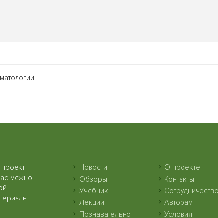
матологии.
 проект
Новости
О проекте
нас можно
Обзоры
Контакты
ой
Учебник
Сотрудничеств
атериалы
Лекции
Авторам
Познавательно
Условия