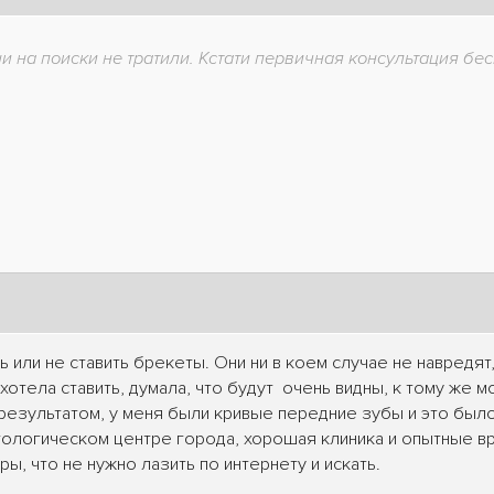
ни на поиски не тратили. Кстати первичная консультация бес
ь или не ставить брекеты. Они ни в коем случае не навредя
хотела ставить, думала, что будут очень видны, к тому же 
 результатом, у меня были кривые передние зубы и это был
ологическом центре города, хорошая клиника и опытные вра
ы, что не нужно лазить по интернету и искать.