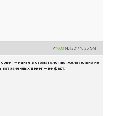
#
11033
14.11.2017 16:35 GMT
й совет – идите в стоматологию, желательно не
ь затраченных денег – не факт.