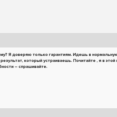
ому? Я доверяю только гарантиям. Идешь в нормальну
результат, который устраиваешь. Почитайте , я в это
бности – спрашивайте.