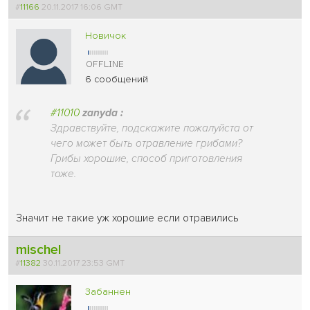
#
11166
20.11.2017 16:06 GMT
Новичок
6 сообщений
#11010
zanyda :
Здравствуйте, подскажите пожалуйста от
чего может быть отравление грибами?
Грибы хорошие, способ приготовления
тоже.
Значит не такие уж хорошие если отравились
mischel
#
11382
30.11.2017 23:53 GMT
Забаннен