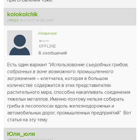
приготовления тоже.
kolokolchik
#
11023
14.11.2017 14:48 GMT
Новичок
6 сообщений
Есть один вариант "
Использование съедобных грибов,
собранных в зоне возможного промышленного
загрязнения
– клетчатка, которая в большом
количестве содержится в этих представителях
растительного мира, способна накапливать соединения
тяжелых металлов. Именно поэтому нельзя собирать
грибы в лесополосах вдоль железнодорожных и
автомобильных дорог, промышленных предприятий" Вот
статья на эту тему
Юля_юля
#
11081
15.11.2017 19:01 GMT