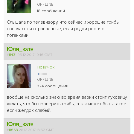
18 сообщений
Слышала по телевизору, что сейчас и хорошие грибы
попадаются отравленные, если рядом рости с
поганками.
Юля_юля
#
11431
05.12.2017 10:16 GMT
Новичок
324 сообщений
вообще на сколько знаю во время варки стоит луковицу
кидать, что бы проверить грибы, а так может быть такое
если желдок слабый.
Юля_юля
#
11663
28.12.2017 13:52 GMT