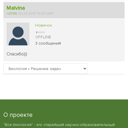
Malvina
#
2096
25.03.2010 13:29 GMT
Новичок
3 сообщений
Cпасибо)))
О проекте
"Вся биология" - это старейший научно-образовательный