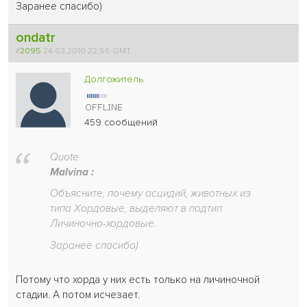
Заранее спасибо)
ondatr
#
2095
24.03.2010 22:56 GMT
Долгожитель
459 сообщений
Quote
Malvina :
Объясните, почему асцидий, животных из
типа Хордовые, выделяют в подтип
Личиночно-хордовые.
Заранее спасибо)
Потому что хорда у них есть только на личиночной
стадии. А потом исчезает.