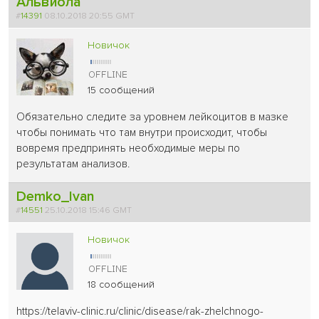
Альвиола
#
14391
08.10.2018 20:55 GMT
Новичок
15 сообщений
Обязательно следите за уровнем лейкоцитов в мазке
чтобы понимать что там внутри происходит, чтобы
вовремя предпринять необходимые меры по
результатам анализов.
Demko_Ivan
#
14551
25.10.2018 15:46 GMT
Новичок
18 сообщений
https://telaviv-clinic.ru/clinic/disease/rak-zhelchnogo-