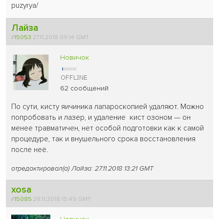
puzyrya/
Лайза
#
15053
27.11.2018 09:14 GMT
Новичок
62 сообщений
По сути, кисту яичиника лапароскопией удаляют. Можно
попробовать и лазер, и удаление кист озоном — он
менее травматичен, нет особой подготовки как к самой
процедуре, так и внушельного срока восстановления
после неё.
отредактировал(а) Лайза: 27.11.2018 13:21 GMT
xosa
#
15085
28.11.2018 15:49 GMT