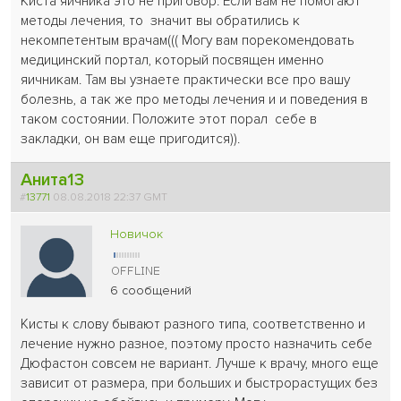
Киста яичника это не приговор. Если вам не помогают
методы лечения, то значит вы обратились к
некомпетентым врачам((( Могу вам порекомендовать
медицинский портал, который посвящен именно
яичникам. Там вы узнаете практически все про вашу
болезнь, а так же про методы лечения и и поведения в
таком состоянии. Положите этот порал себе в
закладки, он вам еще пригодится)).
Анита13
#
13771
08.08.2018 22:37 GMT
Новичок
6 сообщений
Кисты к слову бывают разного типа, соответственно и
лечение нужно разное, поэтому просто назначить себе
Дюфастон совсем не вариант. Лучше к врачу, много еще
зависит от размера, при больших и быстрорастущих без