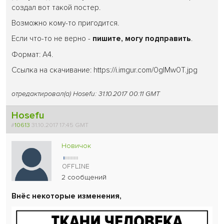
создал вот такой постер.
Возможно кому-то пригодится.
Если что-то не верно -
пишите, могу подправить
.
Формат: A4.
Ссылка на скачивание: https://i.imgur.com/0glMw0T.jpg
отредактировал(а) Hosefu: 31.10.2017 00:11 GMT
Hosefu
#
10613
31.10.2017 17:45 GMT
Новичок
2 сообщений
Внёс некоторые изменения,