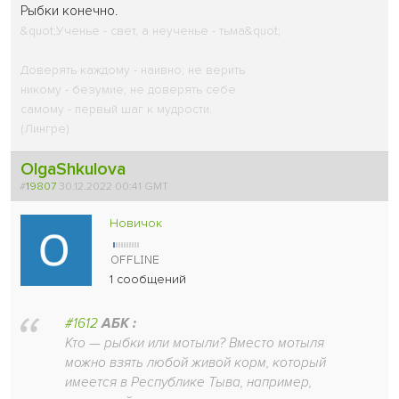
Рыбки конечно.
&quot;Ученье - свет, а неученье - тьма&quot;
Доверять каждому - наивно; не верить
никому - безумие; не доверять себе
самому - первый шаг к мудрости.
(Лингре)
OlgaShkulova
#
19807
30.12.2022 00:41 GMT
Новичок
1 сообщений
#1612
АБК :
Кто — рыбки или мотыли? Вместо мотыля
можно взять любой живой корм, который
имеется в Республике Тыва, например,