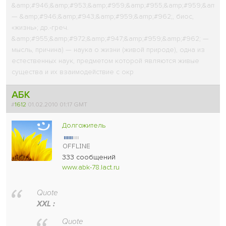
&amp;#946;&amp;#953;&amp;#959;&amp;#955;&amp;#959;&amp;#
— &amp;#946;&amp;#943;&amp;#959;&amp;#962;, биос,
«жизнь»; др.-греч.
&amp;#955;&amp;#972;&amp;#947;&amp;#959;&amp;#962; —
мысль, причина) — наука о жизни (живой природе), одна из
естественных наук, предметом которой являются живые
существа и их взаимодействие с окр
АБК
#
1612
01.02.2010 01:17 GMT
Долгожитель
333 сообщений
www.abk-78.lact.ru
Quote
XXL :
Quote