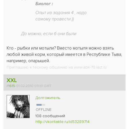
Биолог :
Опыт из задания 4 , надо
самому провести ))
Да можно, если б они были
Кто - рыбки или мотыли? Вместо мотыля можно взять
любой живой корм, который имеется в Республике Тыва,
например, опарышей.
Приглашаю к тесному общению на www.abk-78.lact.ru
XXL
#
1615
01.02.2010 03:10 GMT
Долгожитель
108 сообщений
http://vkontakte.ru/id53289714