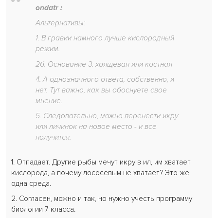
ondatr :
Альтернативы:
1. В гравии намного лучше кислородный
режим.
2б. Основание 3: хрящевая или костная
4. А однозначного ответа, собственно, и
нет. Тут важно, как вы обоснуете свое
мнение.
5. Следовательно, можно перенести икру
или личинок на новое место - и все
получится.
1. Отпадает. Другие рыбы мечут икру в ил, им хватает
кислорода, а почему лососевым не хватает? Это же
одна среда.
2. Согласен, можно и так, но нужно учесть программу
биологии 7 класса.