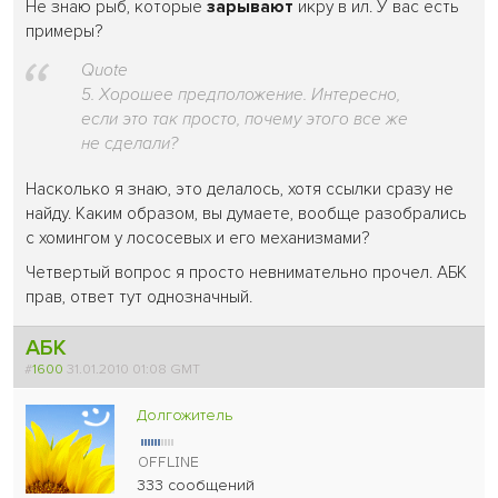
Не знаю рыб, которые
зарывают
икру в ил. У вас есть
примеры?
Quote
5. Хорошее предположение. Интересно,
если это так просто, почему этого все же
не сделали?
Насколько я знаю, это делалось, хотя ссылки сразу не
найду. Каким образом, вы думаете, вообще разобрались
с хомингом у лососевых и его механизмами?
Четвертый вопрос я просто невнимательно прочел. АБК
прав, ответ тут однозначный.
АБК
#
1600
31.01.2010 01:08 GMT
Долгожитель
333 сообщений