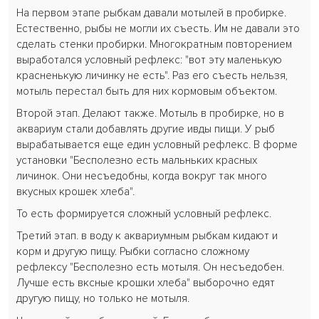
На первом этапе рыбкам давали мотылей в пробирке.
Естественно, рыбы не могли их съесть. Им не давали это
сделать стенки пробирки. Многократным повторением
выработался условный рефлекс: "вот эту маленькую
красненькую личинку не есть". Раз его съесть нельзя,
мотыль перестал быть для них кормовым объектом.
Второй этап. Делают также. Мотыль в пробирке, но в
аквариум стали добавлять другие ивды пищи. У рыб
вырабатывается еще един условный рефлекс. В форме
установки "Бесполезно есть мальньких красных
личинок. Они несъедобны, когда вокруг так много
вкусных крошек хлеба".
То есть формируется сложный условный рефлекс.
Третий этап. в воду к аквариумным рыбкам кидают и
корм и другую пищу. Рыбки согласно сложному
рефлексу "Бесполезно есть мотыля. Он несъедобен.
Лучше есть вксные крошки хлеба" выборочно едят
другую пищу, но только не мотыля.