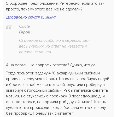
5. Хорошее предположение. Интересно, если это так
просто, почему этого все же не сделали?
Добавлено спустя 15 минут
Quote
Герой :
Огромное спасибо, но я пересмотрел
весь учебник, но ответ на четвёртый
вопрос не нашёл.
А на остальные вопросы ответил? Думаю, что да.
Тогда посмотри задачу 4 "С аквариумными рыбками
проделали следующий опыт. Наполнили пробирку водой
и бросили в неё живых мотылей. опустили пробирку в
аквариум с голодными рыбами. Рыбы пытались схватить
мотыля, но стукались о пробирку. В последующие дни
опыт повторяли, но кормили рыб другой пищей. Как вы
думаете, что происходит, когда бросали мотыля в воду
без пробирку. Почему так считаете?"