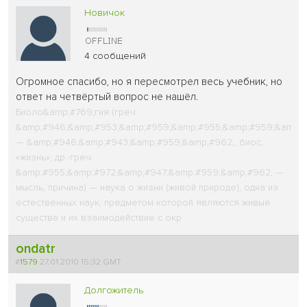
Новичок
4 сообщений
Огромное спасибо, но я пересмотрел весь учебник, но
ответ на четвёртый вопрос не нашёл.
Биоло&amp;#769;гия (греч.
&amp;#946;&amp;#953;&amp;#959;&amp;#955;&amp;#959;&amp;#
— &amp;#946;&amp;#943;&amp;#959;&amp;#962;, биос,
«жизнь»; др.-греч.
&amp;#955;&amp;#972;&amp;#947;&amp;#959;&amp;#962; —
мысль, причина) — наука о жизни (живой природе), одна из
естественных наук, предметом которой являются живые
существа и их взаимодействие с окр
ondatr
#
1579
27.01.2010 15:32 GMT
Долгожитель