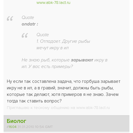
www.abk-78.lact.ru
Quote
ondatr :
Quote
1. Отпадает. Другие рыбы
мечут икру в ил
Не знаю рыб, которые
зарывают
икру в
ил. У вас есть примеры?
Ну если так составлена задача, что горбуша зарывает
икру не в ил, а в гравий, значит, должны быть рыбы,
которые так делают, хотя примеров я не знаю. Зачем
тогда так ставить вопрос?
Приглашаю к тесному общению на www.abk-78.lact.ru
Биолог
#
1604
31.01.2010 10:54 GMT