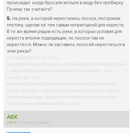
происходит, когда бросали мотыля в воду без пробирку.
Почему так считаете?
5.
На реке, в которой нерестились лососи, построили
плотину, сделав её тем самым непригодной для нереста.
В то же время рядом есть реки, в которых условия для
нереста вполне подходящие, но лососи там не
нерестятся. Можно ли заставить лососей нереститься в
этих реках?
Биоло&amp;#769;гия (греч.
&amp;#946;&amp;#953;&amp;#959;&amp;#955;&amp;#959;&amp;#
— &amp;#946;&amp;#943;&amp;#959;&amp;#962;, биос,
«жизнь»; др.-греч.
&amp;#955;&amp;#972;&amp;#947;&amp;#959;&amp;#962; —
мысль, причина) — наука о жизни (живой природе), одна из
естественных наук, предметом которой являются живые
существа и их взаимодействие с окр
АБК
#
1574
27.01.2010 13:11 GMT