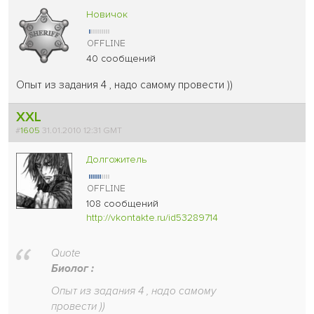
Новичок
40 сообщений
Опыт из задания 4 , надо самому провести ))
XXL
#
1605
31.01.2010 12:31 GMT
Долгожитель
108 сообщений
http://vkontakte.ru/id53289714
Quote
Биолог :
Опыт из задания 4 , надо самому
провести ))