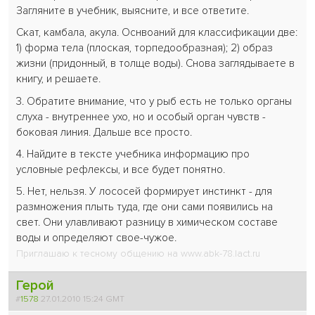
Загляните в учебник, выясните, и все ответите.
Скат, камбала, акула. Оснвоаний для классификации две:
1) форма тела (плоская, торпедообразная); 2) образ
жизни (придонный, в толще воды). Снова заглядываете в
книгу, и решаете.
3. Обратите внимание, что у рыб есть не только органы
слуха - внутреннее ухо, но и особый орган чувств -
боковая линия. Дальше все просто.
4. Найдите в тексте учебника информацию про
условные рефлексы, и все будет понятно.
5. Нет, нельзя. У лососей формирует инстинкт - для
размножения плыть туда, где они сами появились на
свет. Они улавливают разницу в химическом составе
воды и определяют свое-чужое.
Приглашаю к тесному общению на www.abk-78.lact.ru
Герой
#
1578
27.01.2010 15:24 GMT