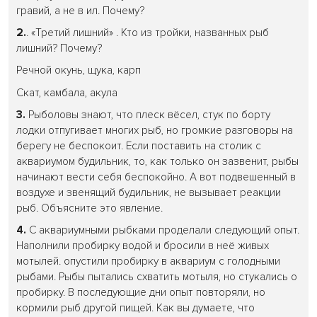
гравий, а не в ил. Почему?
2.
. «Третий лишний» . Кто из тройки, названных рыб
лишний? Почему?
Речной окунь, щука, карп
Скат, камбала, акула
3.
Рыболовы знают, что плеск вёсел, стук по борту
лодки отпугивает многих рыб, но громкие разговоры на
берегу не беспокоит. Если поставить на столик с
аквариумом будильник, то, как только он зазвенит, рыбы
начинают вести себя беспокойно. А вот подвешенный в
воздухе и звенящий будильник, не вызывает реакции
рыб. Объясните это явление.
4.
С аквариумными рыбками проделали следующий опыт.
Наполнили пробирку водой и бросили в неё живых
мотылей. опустили пробирку в аквариум с голодными
рыбами. Рыбы пытались схватить мотыля, но стукались о
пробирку. В последующие дни опыт повторяли, но
кормили рыб другой пищей. Как вы думаете, что