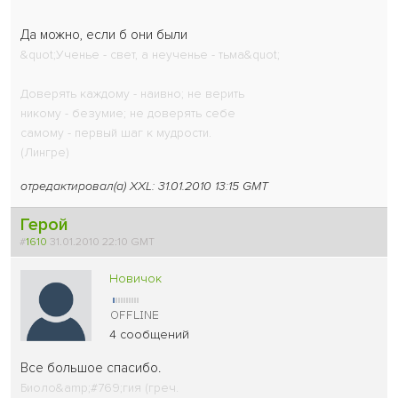
Да можно, если б они были
&quot;Ученье - свет, а неученье - тьма&quot;
Доверять каждому - наивно; не верить
никому - безумие; не доверять себе
самому - первый шаг к мудрости.
(Лингре)
отредактировал(а) XXL: 31.01.2010 13:15 GMT
Герой
#
1610
31.01.2010 22:10 GMT
Новичок
4 сообщений
Все большое спасибо.
Биоло&amp;#769;гия (греч.