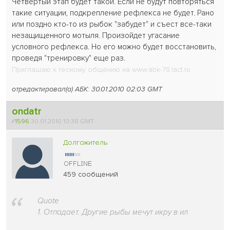
Четвертый этап будет такой. Если не будут повторяться
такие ситуации, подкрепление рефлекса не будет. Рано
или поздно кто-то из рыбок "забудет" и съест все-таки
незащищенного мотыля. Произойдет угасание
условного рефлекса. Но его можно будет восстановить,
проведя "тренировку" еще раз.
Приглашаю к тесному общению на www.abk-78.lact.ru
отредактировал(а) АБК: 30.01.2010 02:03 GMT
ondatr
#
1596
30.01.2010 10:38 GMT
Долгожитель
459 сообщений
Quote
1. Отпадает. Другие рыбы мечут икру в ил