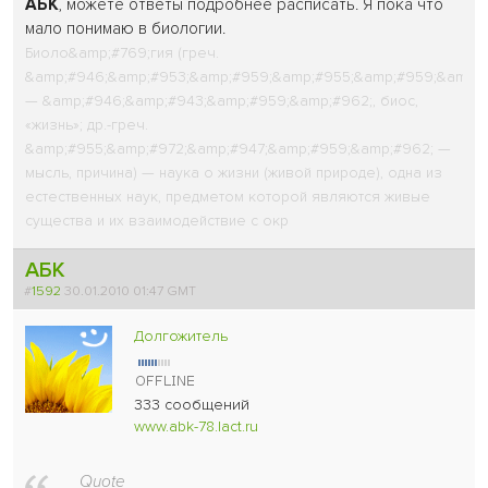
АБК
, можете ответы подробнее расписать. Я пока что
мало понимаю в биологии.
Биоло&amp;#769;гия (греч.
&amp;#946;&amp;#953;&amp;#959;&amp;#955;&amp;#959;&amp;#
— &amp;#946;&amp;#943;&amp;#959;&amp;#962;, биос,
«жизнь»; др.-греч.
&amp;#955;&amp;#972;&amp;#947;&amp;#959;&amp;#962; —
мысль, причина) — наука о жизни (живой природе), одна из
естественных наук, предметом которой являются живые
существа и их взаимодействие с окр
АБК
#
1592
30.01.2010 01:47 GMT
Долгожитель
333 сообщений
www.abk-78.lact.ru
Quote