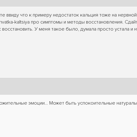
те ввиду что к примеру недостаток кальция тоже на нервно
/nehvatka-kaltsiya про симптомы и методы восстановления. Сда
 восстановить. У меня такое было, думала просто устала и 
ложительные эмоции… Может быть успокоительные натуральн