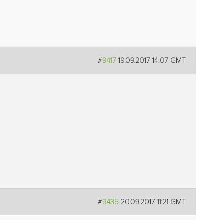
#
9417
19.09.2017 14:07 GMT
#
9435
20.09.2017 11:21 GMT