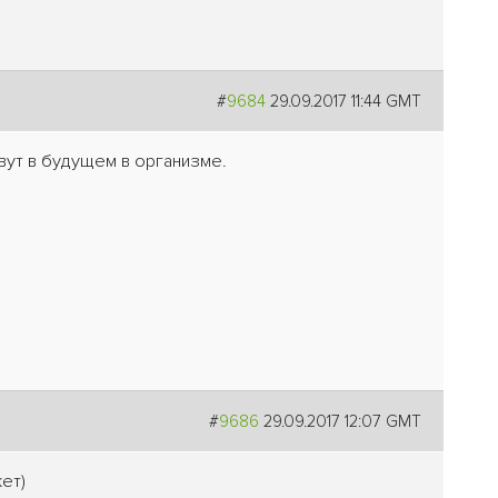
#
9684
29.09.2017 11:44 GMT
вут в будущем в организме.
#
9686
29.09.2017 12:07 GMT
ет)