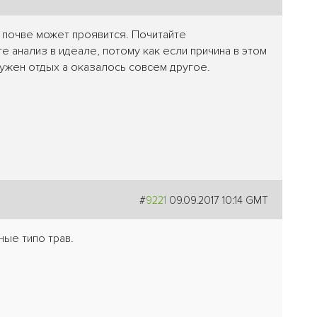
й почве может проявится. Почитайте
йте анализ в идеале, потому как если причина в этом
нужен отдых а оказалось совсем другое.
#
9221
09.09.2017 10:14 GMT
ые типо трав.