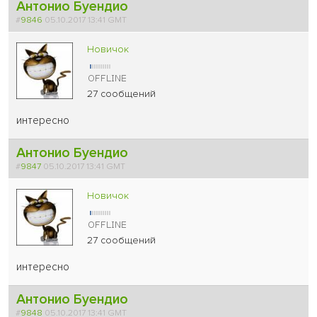
Антонио Буендио
#
9846
05.10.2017 13:41 GMT
Новичок
27 сообщений
интересно
Антонио Буендио
#
9847
05.10.2017 13:41 GMT
Новичок
27 сообщений
интересно
Антонио Буендио
#
9848
05.10.2017 13:41 GMT