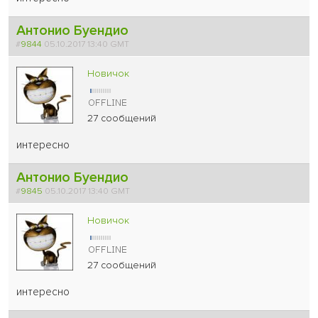
Антонио Буендио
#
9844
05.10.2017 13:40 GMT
Новичок
27 сообщений
интересно
Антонио Буендио
#
9845
05.10.2017 13:40 GMT
Новичок
27 сообщений
интересно