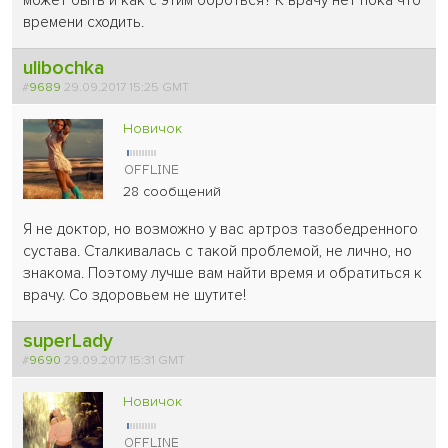
может быть и как с этим бороться? К врачу нет пока что
времени сходить.
ulibochka
#
9689
29.09.2017 15:25 GMT
Новичок
28 сообщений
Я не доктор, но возможно у вас артроз тазобедренного
сустава. Сталкивалась с такой проблемой, не лично, но
знакома. Поэтому лучше вам найти время и обратиться к
врачу. Со здоровьем не шутите!
superLady
#
9690
29.09.2017 15:31 GMT
Новичок