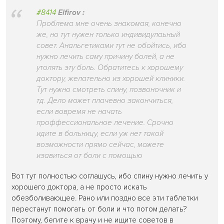
#8414
Elfirov :
Проблема мне очень знакомая, конечно
же, но тут нужен только индивидулаьный
совет. Анальгетиками тут не обойтись, ибо
нужно лечить саму причину болей, а не
утолять эту боль. Обратитесь к хорошему
доктору, желательно из хорошей клиники.
Тут нужно смотреть спину, позвоночник и
тд. Дело может плачевно закончиться,
если вовремя не начать
проффессиональное лечение. Срочно
идите в больницу, если уж нет такой
возможности прямо сейчас, можете
изавиться от боли с помощью
Вот тут полностью соглашусь, ибо спину нужно лечить у
хорошего доктора, а не просто искать
обезболивающее. Рано или поздно все эти таблетки
перестанут помогать от боли и что потом делать?
Поэтому, бегите к врачу и не ищите советов в