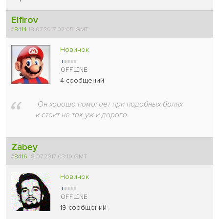
Elfirov
#
8414
18.07.2017 02:05 GMT
Новичок
4 сообщений
Он хорошо помогает при подобных болях
и стоит не так уж и дорого
Zabey
#
8416
18.07.2017 03:10 GMT
Новичок
19 сообщений