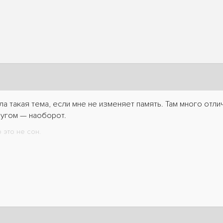
ла такая тема, если мне не изменяет память. Там много отл
ругом — наоборот.
 это не сон.