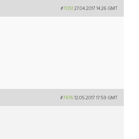
#
7051
27.04.2017 14:26 GMT
#
7476
12.05.2017 17:59 GMT