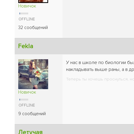
Новичок
32 сообщений
Fekla
У нас в школе по биологии бы
накладывать выше раны, а в д
Теперь ты хочешь проснуться, но
Новичок
9 сообщений
Летучая