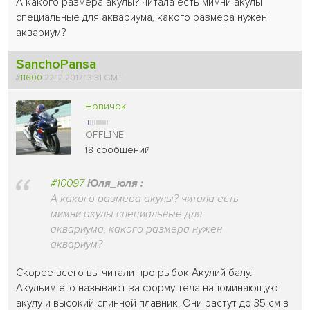
А какого размера акулы? читала есть мимни акулы
специальные для аквариума, какого размера нужен
аквариум?
SanchoPansa
#
11600
22.12.2017 13:31 GMT
Новичок
18 сообщений
#10097
Юля_юля :
А какого размера акулы? читала есть
мимни акулы специальные для
аквариума, какого размера нужен
аквариум?
Скорее всего вы читали про рыбок Акулий балу.
Акульим его называют за форму тела напоминающую
акулу и высокий спинной плавник. Они растут до 35 см в