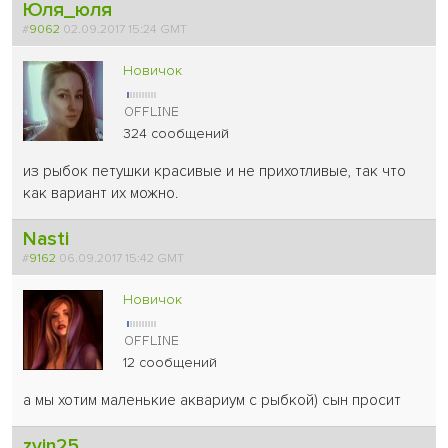
Юля_юля
#
9062
02.09.2017 15:24 GMT
Новичок
324 сообщений
из рыбок петушки красивые и не прихотливые, так что
как вариант их можно.
Nasti
#
9162
06.09.2017 15:42 GMT
Новичок
12 сообщений
а мы хотим маленькие аквариум с рыбкой) сын просит
zvin25