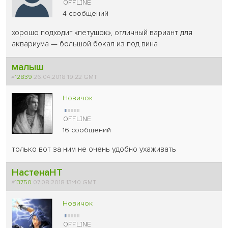
4 сообщений
хорошо подходит «петушок», отличный вариант для
аквариума — большой бокал из под вина
малыш
#
12839
26.04.2018 19:22 GMT
Новичок
16 сообщений
только вот за ним не очень удобно ухаживать
НастенаНТ
#
13750
07.08.2018 13:40 GMT
Новичок