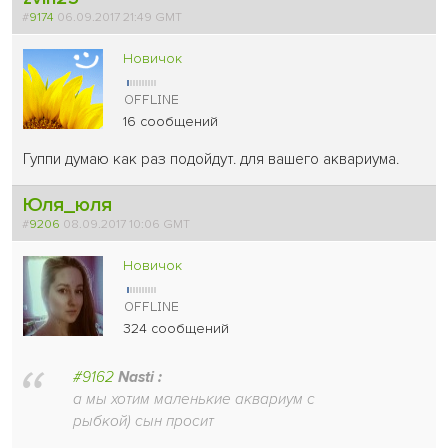
#
9174
06.09.2017 21:49 GMT
Новичок
16 сообщений
Гуппи думаю как раз подойдут. для вашего аквариума.
Юля_юля
#
9206
08.09.2017 10:06 GMT
Новичок
324 сообщений
#9162
Nasti :
а мы хотим маленькие аквариум с
рыбкой) сын просит