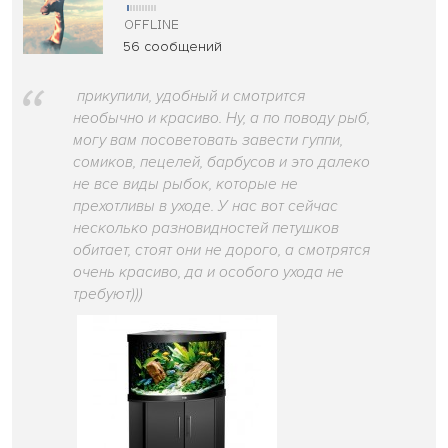
56 сообщений
прикупили, удобный и смотрится
необычно и красиво. Ну, а по поводу рыб,
могу вам посоветовать завести гуппи,
сомиков, пецелей, барбусов и это далеко
не все виды рыбок, которые не
прехотливы в уходе. У нас вот сейчас
несколько разновидностей петушков
обитает, стоят они не дорого, а смотрятся
очень красиво, да и особого ухода не
требуют)))